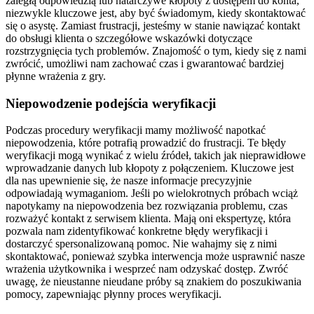
zaległą odpowiedzią lub natarczywe kłopoty z dostępem do konta,
niezwykle kluczowe jest, aby być świadomym, kiedy skontaktować
się o asystę. Zamiast frustracji, jesteśmy w stanie nawiązać kontakt
do obsługi klienta o szczegółowe wskazówki dotyczące
rozstrzygnięcia tych problemów. Znajomość o tym, kiedy się z nami
zwrócić, umożliwi nam zachować czas i gwarantować bardziej
płynne wrażenia z gry.
Niepowodzenie podejścia weryfikacji
Podczas procedury weryfikacji mamy możliwość napotkać
niepowodzenia, które potrafią prowadzić do frustracji. Te błędy
weryfikacji mogą wynikać z wielu źródeł, takich jak nieprawidłowe
wprowadzanie danych lub kłopoty z połączeniem. Kluczowe jest
dla nas upewnienie się, że nasze informacje precyzyjnie
odpowiadają wymaganiom. Jeśli po wielokrotnych próbach wciąż
napotykamy na niepowodzenia bez rozwiązania problemu, czas
rozważyć kontakt z serwisem klienta. Mają oni ekspertyzę, która
pozwala nam zidentyfikować konkretne błędy weryfikacji i
dostarczyć spersonalizowaną pomoc. Nie wahajmy się z nimi
skontaktować, ponieważ szybka interwencja może usprawnić nasze
wrażenia użytkownika i wesprzeć nam odzyskać dostęp. Zwróć
uwagę, że nieustanne nieudane próby są znakiem do poszukiwania
pomocy, zapewniając płynny proces weryfikacji.