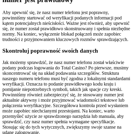
Aby upewnić się, że nasz numer telefonu jest poprawny,
powinniśmy startować od weryfikacji podanych informacji pod
kątem potencjalnych nieścisłości. Ważne jest również, aby upewnić
się, że numer został prawidłowo skonstruowany i spełnia niezbędne
normy. Na koniec, wyłączenie blokad połączeń może zapobiec
trudności z przyjmowaniem kluczowych rozmów sprawdzających.
Skontroluj poprawność swoich danych
Jak możemy sprawdzić, że nasz numer telefonu został właściwie
podany podczas logowania do Total Casino? Po pierwsze, musimy
skoncentrować się na układ podawania szczegółów. Struktura
naszego numeru telefonu musi być zgodna z lokalnymi standardami
weryfikacji. Oznacza to podanie prawidłowego kodu kraju i
pomijanie niepotrzebnych symboli, takich jak spacje czy kreski.
Powinniśmy również zabezpieczyć się, że stosowany numer jest
aktualnie aktywny i może przyjmować wiadomości tekstowe lub
połączenia weryfikacyjne. Szczegółowa kontrola przed wysłaniem
może zapobiec niechcianymi przestojami. Na koniec, warto
przemyśleć użycie ze sprawdzonego narzędzia lub manuala, aby
sprawdzić, czy nasz numer spełnia wymagane specyfikacje.
Stosując się do tych wytycznych, zwiększymy swoje szanse na
udane zalogowanie.