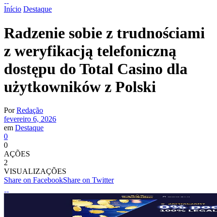
Início
Destaque
Radzenie sobie z trudnościami
z weryfikacją telefoniczną
dostępu do Total Casino dla
użytkowników z Polski
Por
Redação
fevereiro 6, 2026
em
Destaque
0
0
AÇÕES
2
VISUALIZAÇÕES
Share on Facebook
Share on Twitter