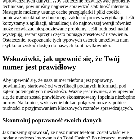
wprowadzanych danych. Aby skutecznie rozwiązywać problemy
techniczne, powinniśmy najpierw sprawdzić stabilność internetu.
Następnie możemy usunąć cache przeglądarki i pliki cookie,
ponieważ nieaktualne dane mogą zakłócać proces weryfikacji. Jeśli
korzystamy z aplikacji, aktualizacja do najnowszej wersji również
może rozwiązać niespodziewane problemy. Jeśli trudności nadal
występują, restart sprzętu często pomaga zresetować ustawienia.
Ostatecznie, rozpoznanie tych typowych usterek umożliwia nam
szybko odzyskać dostęp do naszych kont użytkownika.
Wskazówki, jak upewnić się, że Twój
numer jest prawidłowy
Aby upewnić się, że nasz numer telefonu jest poprawny,
powinniśmy startować od weryfikacji podanych informacji pod
kątem potencjalnych nieścisłości. Ważne jest również, aby upewnić
się, że numer został prawidłowo skonstruowany i spełnia niezbędne
normy. Na koniec, wyłączenie blokad połączeń może zapobiec
trudności z przyjmowaniem kluczowych rozmów sprawdzających.
Skontroluj poprawność swoich danych
Jak możemy sprawdzić, że nasz numer telefonu został właściwie
podany podczas logowania do Total Casino? Po pierwsze, musimy