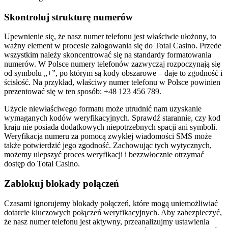
Skontroluj strukturę numerów
Upewnienie się, że nasz numer telefonu jest właściwie ułożony, to
ważny element w procesie zalogowania się do Total Casino. Przede
wszystkim należy skoncentrować się na standardy formatowania
numerów. W Polsce numery telefonów zazwyczaj rozpoczynają się
od symbolu „+”, po którym są kody obszarowe – daje to zgodność i
ścisłość. Na przykład, właściwy numer telefonu w Polsce powinien
prezentować się w ten sposób: +48 123 456 789.
Użycie niewłaściwego formatu może utrudnić nam uzyskanie
wymaganych kodów weryfikacyjnych. Sprawdź starannie, czy kod
kraju nie posiada dodatkowych niepotrzebnych spacji ani symboli.
Weryfikacja numeru za pomocą zwykłej wiadomości SMS może
także potwierdzić jego zgodność. Zachowując tych wytycznych,
możemy ulepszyć proces weryfikacji i bezzwłocznie otrzymać
dostęp do Total Casino.
Zablokuj blokady połączeń
Czasami ignorujemy blokady połączeń, które mogą uniemożliwiać
dotarcie kluczowych połączeń weryfikacyjnych. Aby zabezpieczyć,
że nasz numer telefonu jest aktywny, przeanalizujmy ustawienia