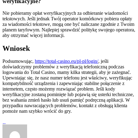
weryfikacyjne?
Nie pobieramy opłat weryfikacyjnych za odbieranie wiadomości
tekstowych. Jeśli jednak Twój operator komórkowy pobiera opłaty
za wiadomości tekstowe, mogą one być naliczane zgodnie z Twoim
planem taryfowym. Najlepiej sprawdzić politykę swojego operatora,
aby otrzymać więcej informacji.
Wniosek
Podsumowując,
https://total-casino.eu/pl-pl/login/
, jeśli
doświadczymy problemów z weryfikacją telefoniczną podczas
logowania do Total Casino, mamy kilka strategii, aby je zażegnać.
Upewniając się, że nasz numer telefonu jest właściwy, weryfikując
kompatybilność urządzenia i zapewniając stabilne połączenie z
internetem, często możemy rozwiązać problem. Jeśli kody
weryfikacyjne zostaną pominięte lub pojawią się usterki techniczne,
bez wahania zmień hasło lub usuń pamięć podręczną aplikacji. W
przypadku nawracających problemów, kontakt z obsługą klienta
pomoże nam szybko wrócić do gry.