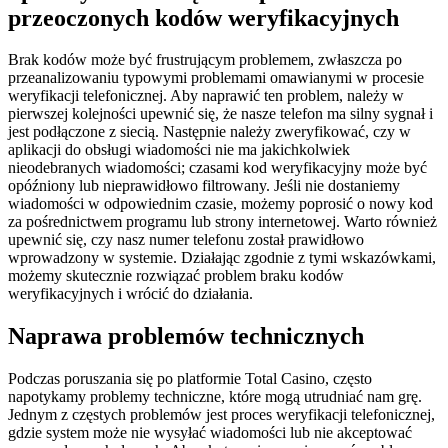
przeoczonych kodów weryfikacyjnych
Brak kodów może być frustrującym problemem, zwłaszcza po
przeanalizowaniu typowymi problemami omawianymi w procesie
weryfikacji telefonicznej. Aby naprawić ten problem, należy w
pierwszej kolejności upewnić się, że nasze telefon ma silny sygnał i
jest podłączone z siecią. Następnie należy zweryfikować, czy w
aplikacji do obsługi wiadomości nie ma jakichkolwiek
nieodebranych wiadomości; czasami kod weryfikacyjny może być
opóźniony lub nieprawidłowo filtrowany. Jeśli nie dostaniemy
wiadomości w odpowiednim czasie, możemy poprosić o nowy kod
za pośrednictwem programu lub strony internetowej. Warto również
upewnić się, czy nasz numer telefonu został prawidłowo
wprowadzony w systemie. Działając zgodnie z tymi wskazówkami,
możemy skutecznie rozwiązać problem braku kodów
weryfikacyjnych i wrócić do działania.
Naprawa problemów technicznych
Podczas poruszania się po platformie Total Casino, często
napotykamy problemy techniczne, które mogą utrudniać nam grę.
Jednym z częstych problemów jest proces weryfikacji telefonicznej,
gdzie system może nie wysyłać wiadomości lub nie akceptować