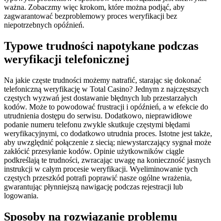
ważna. Zobaczmy więc krokom, które można podjąć, aby
zagwarantować bezproblemowy proces weryfikacji bez
niepotrzebnych opóźnień.
Typowe trudności napotykane podczas
weryfikacji telefonicznej
Na jakie częste trudności możemy natrafić, starając się dokonać
telefoniczną weryfikację w Total Casino? Jednym z najczęstszych
częstych wyzwań jest dostawanie błędnych lub przestarzałych
kodów. Może to powodować frustracji i opóźnień, a w efekcie do
utrudnienia dostępu do serwisu. Dodatkowo, nieprawidłowe
podanie numeru telefonu zwykle skutkuje częstymi błędami
weryfikacyjnymi, co dodatkowo utrudnia proces. Istotne jest także,
aby uwzględnić połączenie z siecią; niewystarczający sygnał może
zakłócić przesyłanie kodów. Opinie użytkowników ciągle
podkreślają te trudności, zwracając uwagę na konieczność jasnych
instrukcji w całym procesie weryfikacji. Wyeliminowanie tych
częstych przeszkód potrafi poprawić nasze ogólne wrażenia,
gwarantując płynniejszą nawigację podczas rejestracji lub
logowania.
Sposoby na rozwiązanie problemu