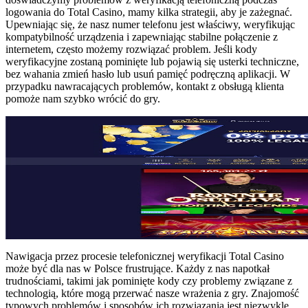
logowania do Total Casino, mamy kilka strategii, aby je zażegnać.
Upewniając się, że nasz numer telefonu jest właściwy, weryfikując
kompatybilność urządzenia i zapewniając stabilne połączenie z
internetem, często możemy rozwiązać problem. Jeśli kody
weryfikacyjne zostaną pominięte lub pojawią się usterki techniczne,
bez wahania zmień hasło lub usuń pamięć podręczną aplikacji. W
przypadku nawracających problemów, kontakt z obsługą klienta
pomoże nam szybko wrócić do gry.
Nawigacja przez procesie telefonicznej weryfikacji Total Casino
może być dla nas w Polsce frustrujące. Każdy z nas napotkał
trudnościami, takimi jak pominięte kody czy problemy związane z
technologią, które mogą przerwać nasze wrażenia z gry. Znajomość
typowych problemów i sposobów ich rozwiązania jest niezwykle