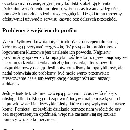
oczekiwanym czasie, sugerujemy kontakt z obsługą klienta.
Dokładne wyjaśnienie problemu, w tym czas trwania zaległości,
pomoże im w odnalezieniu rozstrzygnięcia. Dzięki temu możemy
efektywniej używać z serwisu kasyna bez dalszych przeszkód.
Problemy z wejściem do profilu
Wielu użytkowników napotyka trudności z dostępem do konta,
które mogą przerywać rozgrywkę. W przypadku problemów z
logowaniem kluczowe jest ustalenie ich powodu. Najpierw
powinniśmy sprawdzić kompatybilność telefonu, upewniając się, że
nasze urządzenia spełniają niezbędne kryteria, aby zapewnić
bezproblemowy dostęp. Jeśli potwierdziliśmy kompatybilność, ale
nadal pojawiają się problemy, być może warto przemyśleć
zresetowanie hasła lub weryfikację dostępności aktualizacji
aplikacji.
Jeśli jednak te kroki nie rozwiążą problemu, czas zwrócić się z
obsługą klienta. Mogą oni zapewnić indywidualne rozwiązania i
naprawić wszelkie niezwykłe błędy, które mogą wpływać na nasze
konta. Pamiętaj, że szybkie działanie pomoże nam wrócić do gry
bez niepotrzebnych opóźnień, więc nie zastanawiaj się szukać
pomocy w razie konieczności.