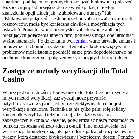
smartfona pod kątem włączonych rozwiązań blokowania połączeń.
Rozpocznijmy od przejścia do ustawień aplikacji Telefon i
znalezienia opcji takich jak „Zablokowane numery” lub
„Blokowanie połączeń”. Jeśli poprzednio zablokowaliśmy obcych
rozmówców, może być konieczna chwilowa modyfikacja tych
ustawień. Ponadto, warto przemyśleć zablokowanie aplikacji
blokujących połączenia innych firm, ponieważ mogą one utrudniać
ważne interakcje. Po dokonaniu tych
zmian
warto utrwalić zmiany i
ponownie uruchomić urządzenie. Ten łatwy krok rozwiązywania
problemów może istotnie podnieść nasze prawdopodobieństwo na
odebranie koniecznych połączeń weryfikacyjnych bez utrudnień.
Zastępcze metody weryfikacji dla Total
Casino
W przypadku trudności z logowaniem do Total Casino, użycie z
innych metod weryfikacji zazwyczaj może przynieść
natychmiastowe wyjście. Jednym ze efektywnych metod jest
weryfikacja e-mailowa. Technika ta nie tylko pełni rolę solidny
zamiennik weryfikacji telefonicznej, ale także wzmacnia
zabezpieczenie konta w kasynie, potwierdzając naszą tożsamość za
pomocą rozpoznawalnego adresu e-mail. Inną możliwością jest
weryfikacja biometryczna, taka jak odcisk palca lub rozpoznawanie
twarzy, która dostarcza błyskawiczny i bezpieczny dostęp. Ponadto