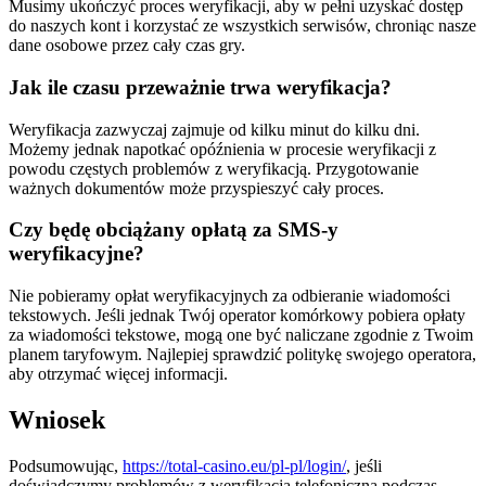
Musimy ukończyć proces weryfikacji, aby w pełni uzyskać dostęp
do naszych kont i korzystać ze wszystkich serwisów, chroniąc nasze
dane osobowe przez cały czas gry.
Jak ile czasu przeważnie trwa weryfikacja?
Weryfikacja zazwyczaj zajmuje od kilku minut do kilku dni.
Możemy jednak napotkać opóźnienia w procesie weryfikacji z
powodu częstych problemów z weryfikacją. Przygotowanie
ważnych dokumentów może przyspieszyć cały proces.
Czy będę obciążany opłatą za SMS-y
weryfikacyjne?
Nie pobieramy opłat weryfikacyjnych za odbieranie wiadomości
tekstowych. Jeśli jednak Twój operator komórkowy pobiera opłaty
za wiadomości tekstowe, mogą one być naliczane zgodnie z Twoim
planem taryfowym. Najlepiej sprawdzić politykę swojego operatora,
aby otrzymać więcej informacji.
Wniosek
Podsumowując,
https://total-casino.eu/pl-pl/login/
, jeśli
doświadczymy problemów z weryfikacją telefoniczną podczas