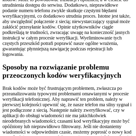
utrudnienia dostępu do serwisu. Dodatkowo, nieprawidłowe
podanie numeru telefonu zwykle skutkuje częstymi błędami
weryfikacyjnymi, co dodatkowo utrudnia proces. Istotne jest także,
aby uwzględnić połączenie z siecią; niewystarczający sygnał może
zakłócić przesyłanie kodów. Opinie użytkowników ciągle
podkreślają te trudności, zwracając uwagę na konieczność jasnych
instrukcji w całym procesie weryfikacji. Wyeliminowanie tych
częstych przeszkód potrafi poprawić nasze ogólne wrażenia,
gwarantując płynniejszą nawigację podczas rejestracji lub
logowania.
Sposoby na rozwiązanie problemu
przeoczonych kodów weryfikacyjnych
Brak kodów może być frustrującym problemem, zwłaszcza po
przeanalizowaniu typowymi problemami omawianymi w procesie
weryfikacji telefonicznej. Aby naprawić ten problem, należy w
pierwszej kolejności upewnić się, że nasze telefon ma silny sygnał i
jest podłączone z siecią. Następnie należy zweryfikować, czy w
aplikacji do obsługi wiadomości nie ma jakichkolwiek
nieodebranych wiadomości; czasami kod weryfikacyjny może być
opóźniony lub nieprawidłowo filtrowany. Jeśli nie dostaniemy
wiadomości w odpowiednim czasie, możemy poprosić o nowy kod