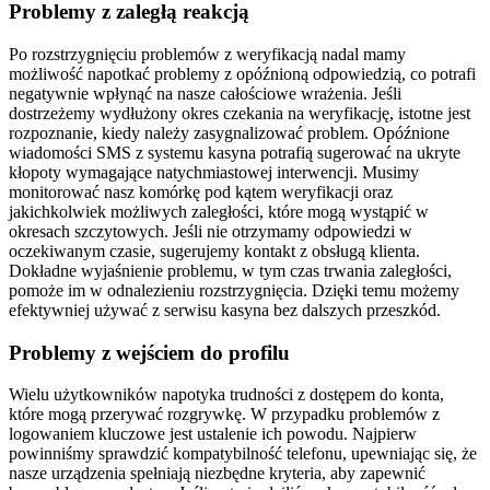
Problemy z zaległą reakcją
Po rozstrzygnięciu problemów z weryfikacją nadal mamy
możliwość napotkać problemy z opóźnioną odpowiedzią, co potrafi
negatywnie wpłynąć na nasze całościowe wrażenia. Jeśli
dostrzeżemy wydłużony okres czekania na weryfikację, istotne jest
rozpoznanie, kiedy należy zasygnalizować problem. Opóźnione
wiadomości SMS z systemu kasyna potrafią sugerować na ukryte
kłopoty wymagające natychmiastowej interwencji. Musimy
monitorować nasz komórkę pod kątem weryfikacji oraz
jakichkolwiek możliwych zaległości, które mogą wystąpić w
okresach szczytowych. Jeśli nie otrzymamy odpowiedzi w
oczekiwanym czasie, sugerujemy kontakt z obsługą klienta.
Dokładne wyjaśnienie problemu, w tym czas trwania zaległości,
pomoże im w odnalezieniu rozstrzygnięcia. Dzięki temu możemy
efektywniej używać z serwisu kasyna bez dalszych przeszkód.
Problemy z wejściem do profilu
Wielu użytkowników napotyka trudności z dostępem do konta,
które mogą przerywać rozgrywkę. W przypadku problemów z
logowaniem kluczowe jest ustalenie ich powodu. Najpierw
powinniśmy sprawdzić kompatybilność telefonu, upewniając się, że
nasze urządzenia spełniają niezbędne kryteria, aby zapewnić