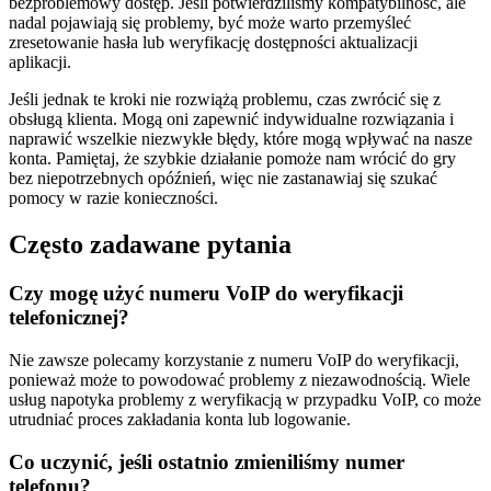
bezproblemowy dostęp. Jeśli potwierdziliśmy kompatybilność, ale
nadal pojawiają się problemy, być może warto przemyśleć
zresetowanie hasła lub weryfikację dostępności aktualizacji
aplikacji.
Jeśli jednak te kroki nie rozwiążą problemu, czas zwrócić się z
obsługą klienta. Mogą oni zapewnić indywidualne rozwiązania i
naprawić wszelkie niezwykłe błędy, które mogą wpływać na nasze
konta. Pamiętaj, że szybkie działanie pomoże nam wrócić do gry
bez niepotrzebnych opóźnień, więc nie zastanawiaj się szukać
pomocy w razie konieczności.
Często zadawane pytania
Czy mogę użyć numeru VoIP do weryfikacji
telefonicznej?
Nie zawsze polecamy korzystanie z numeru VoIP do weryfikacji,
ponieważ może to powodować problemy z niezawodnością. Wiele
usług napotyka problemy z weryfikacją w przypadku VoIP, co może
utrudniać proces zakładania konta lub logowanie.
Co uczynić, jeśli ostatnio zmieniliśmy numer
telefonu?