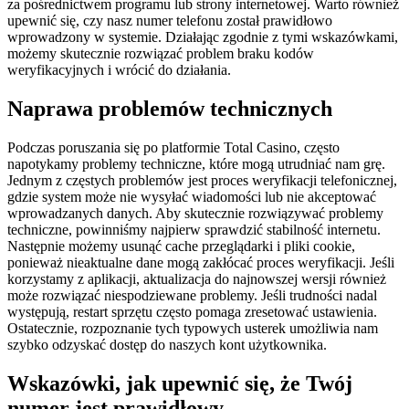
za pośrednictwem programu lub strony internetowej. Warto również
upewnić się, czy nasz numer telefonu został prawidłowo
wprowadzony w systemie. Działając zgodnie z tymi wskazówkami,
możemy skutecznie rozwiązać problem braku kodów
weryfikacyjnych i wrócić do działania.
Naprawa problemów technicznych
Podczas poruszania się po platformie Total Casino, często
napotykamy problemy techniczne, które mogą utrudniać nam grę.
Jednym z częstych problemów jest proces weryfikacji telefonicznej,
gdzie system może nie wysyłać wiadomości lub nie akceptować
wprowadzanych danych. Aby skutecznie rozwiązywać problemy
techniczne, powinniśmy najpierw sprawdzić stabilność internetu.
Następnie możemy usunąć cache przeglądarki i pliki cookie,
ponieważ nieaktualne dane mogą zakłócać proces weryfikacji. Jeśli
korzystamy z aplikacji, aktualizacja do najnowszej wersji również
może rozwiązać niespodziewane problemy. Jeśli trudności nadal
występują, restart sprzętu często pomaga zresetować ustawienia.
Ostatecznie, rozpoznanie tych typowych usterek umożliwia nam
szybko odzyskać dostęp do naszych kont użytkownika.
Wskazówki, jak upewnić się, że Twój
numer jest prawidłowy