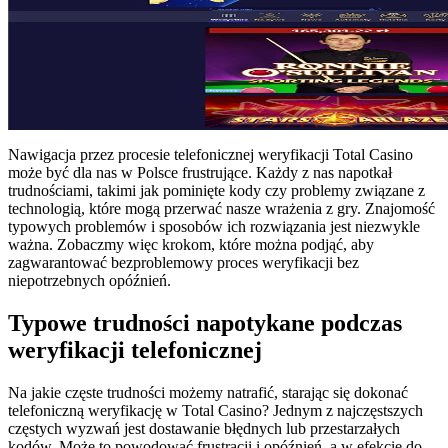
Nawigacja przez procesie telefonicznej weryfikacji Total Casino
może być dla nas w Polsce frustrujące. Każdy z nas napotkał
trudnościami, takimi jak pominięte kody czy problemy związane z
technologią, które mogą przerwać nasze wrażenia z gry. Znajomość
typowych problemów i sposobów ich rozwiązania jest niezwykle
ważna. Zobaczmy więc krokom, które można podjąć, aby
zagwarantować bezproblemowy proces weryfikacji bez
niepotrzebnych opóźnień.
Typowe trudności napotykane podczas
weryfikacji telefonicznej
Na jakie częste trudności możemy natrafić, starając się dokonać
telefoniczną weryfikację w Total Casino? Jednym z najczęstszych
częstych wyzwań jest dostawanie błędnych lub przestarzałych
kodów. Może to powodować frustracji i opóźnień, a w efekcie do