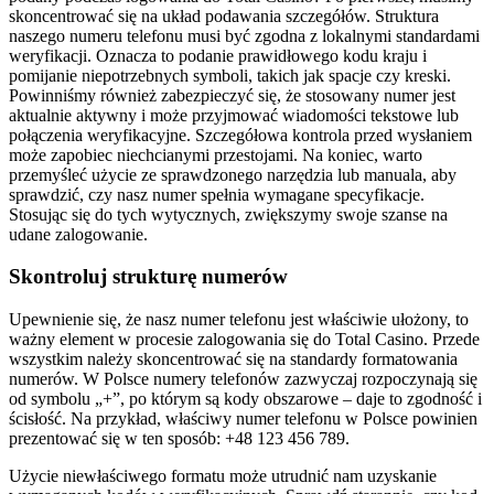
skoncentrować się na układ podawania szczegółów. Struktura
naszego numeru telefonu musi być zgodna z lokalnymi standardami
weryfikacji. Oznacza to podanie prawidłowego kodu kraju i
pomijanie niepotrzebnych symboli, takich jak spacje czy kreski.
Powinniśmy również zabezpieczyć się, że stosowany numer jest
aktualnie aktywny i może przyjmować wiadomości tekstowe lub
połączenia weryfikacyjne. Szczegółowa kontrola przed wysłaniem
może zapobiec niechcianymi przestojami. Na koniec, warto
przemyśleć użycie ze sprawdzonego narzędzia lub manuala, aby
sprawdzić, czy nasz numer spełnia wymagane specyfikacje.
Stosując się do tych wytycznych, zwiększymy swoje szanse na
udane zalogowanie.
Skontroluj strukturę numerów
Upewnienie się, że nasz numer telefonu jest właściwie ułożony, to
ważny element w procesie zalogowania się do Total Casino. Przede
wszystkim należy skoncentrować się na standardy formatowania
numerów. W Polsce numery telefonów zazwyczaj rozpoczynają się
od symbolu „+”, po którym są kody obszarowe – daje to zgodność i
ścisłość. Na przykład, właściwy numer telefonu w Polsce powinien
prezentować się w ten sposób: +48 123 456 789.
Użycie niewłaściwego formatu może utrudnić nam uzyskanie