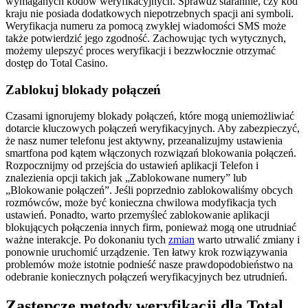
wymaganych kodów weryfikacyjnych. Sprawdź starannie, czy kod
kraju nie posiada dodatkowych niepotrzebnych spacji ani symboli.
Weryfikacja numeru za pomocą zwykłej wiadomości SMS może
także potwierdzić jego zgodność. Zachowując tych wytycznych,
możemy ulepszyć proces weryfikacji i bezzwłocznie otrzymać
dostęp do Total Casino.
Zablokuj blokady połączeń
Czasami ignorujemy blokady połączeń, które mogą uniemożliwiać
dotarcie kluczowych połączeń weryfikacyjnych. Aby zabezpieczyć,
że nasz numer telefonu jest aktywny, przeanalizujmy ustawienia
smartfona pod kątem włączonych rozwiązań blokowania połączeń.
Rozpocznijmy od przejścia do ustawień aplikacji Telefon i
znalezienia opcji takich jak „Zablokowane numery” lub
„Blokowanie połączeń”. Jeśli poprzednio zablokowaliśmy obcych
rozmówców, może być konieczna chwilowa modyfikacja tych
ustawień. Ponadto, warto przemyśleć zablokowanie aplikacji
blokujących połączenia innych firm, ponieważ mogą one utrudniać
ważne interakcje. Po dokonaniu tych
zmian
warto utrwalić zmiany i
ponownie uruchomić urządzenie. Ten łatwy krok rozwiązywania
problemów może istotnie podnieść nasze prawdopodobieństwo na
odebranie koniecznych połączeń weryfikacyjnych bez utrudnień.
Zastępcze metody weryfikacji dla Total