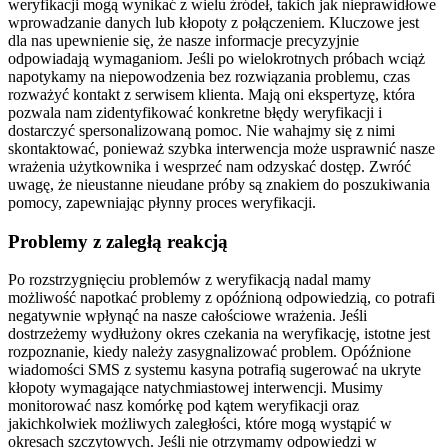
weryfikacji mogą wynikać z wielu źródeł, takich jak nieprawidłowe
wprowadzanie danych lub kłopoty z połączeniem. Kluczowe jest
dla nas upewnienie się, że nasze informacje precyzyjnie
odpowiadają wymaganiom. Jeśli po wielokrotnych próbach wciąż
napotykamy na niepowodzenia bez rozwiązania problemu, czas
rozważyć kontakt z serwisem klienta. Mają oni ekspertyzę, która
pozwala nam zidentyfikować konkretne błędy weryfikacji i
dostarczyć spersonalizowaną pomoc. Nie wahajmy się z nimi
skontaktować, ponieważ szybka interwencja może usprawnić nasze
wrażenia użytkownika i wesprzeć nam odzyskać dostęp. Zwróć
uwagę, że nieustanne nieudane próby są znakiem do poszukiwania
pomocy, zapewniając płynny proces weryfikacji.
Problemy z zaległą reakcją
Po rozstrzygnięciu problemów z weryfikacją nadal mamy
możliwość napotkać problemy z opóźnioną odpowiedzią, co potrafi
negatywnie wpłynąć na nasze całościowe wrażenia. Jeśli
dostrzeżemy wydłużony okres czekania na weryfikację, istotne jest
rozpoznanie, kiedy należy zasygnalizować problem. Opóźnione
wiadomości SMS z systemu kasyna potrafią sugerować na ukryte
kłopoty wymagające natychmiastowej interwencji. Musimy
monitorować nasz komórkę pod kątem weryfikacji oraz
jakichkolwiek możliwych zaległości, które mogą wystąpić w
okresach szczytowych. Jeśli nie otrzymamy odpowiedzi w