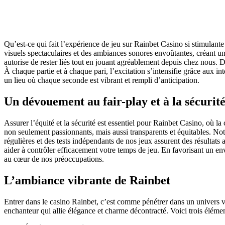
Qu’est-ce qui fait l’expérience de jeu sur Rainbet Casino si stimula
visuels spectaculaires et des ambiances sonores envoûtantes, créant 
autorise de rester liés tout en jouant agréablement depuis chez nous. De
À chaque partie et à chaque pari, l’excitation s’intensifie grâce aux in
un lieu où chaque seconde est vibrant et rempli d’anticipation.
Un dévouement au fair-play et à la sécurit
Assurer l’équité et la sécurité est essentiel pour Rainbet Casino, où la
non seulement passionnants, mais aussi transparents et équitables. Not
régulières et des tests indépendants de nos jeux assurent des résultats
aider à contrôler efficacement votre temps de jeu. En favorisant un env
au cœur de nos préoccupations.
L’ambiance vibrante de Rainbet
Entrer dans le casino Rainbet, c’est comme pénétrer dans un univers v
enchanteur qui allie élégance et charme décontracté. Voici trois élémen