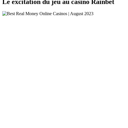
Le excitation du jeu au casino Rainbet