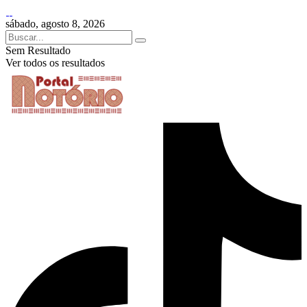
sábado, agosto 8, 2026
Sem Resultado
Ver todos os resultados