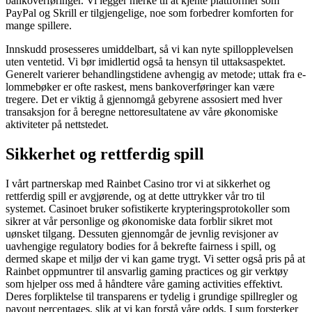
bankoverføringer. Vi legger merke til at kjente plattformer som
PayPal og Skrill er tilgjengelige, noe som forbedrer komforten for
mange spillere.
Innskudd prosesseres umiddelbart, så vi kan nyte spillopplevelsen
uten ventetid. Vi bør imidlertid også ta hensyn til uttaksaspektet.
Generelt varierer behandlingstidene avhengig av metode; uttak fra e-
lommebøker er ofte raskest, mens bankoverføringer kan være
tregere. Det er viktig å gjennomgå gebyrene assosiert med hver
transaksjon for å beregne nettoresultatene av våre økonomiske
aktiviteter på nettstedet.
Sikkerhet og rettferdig spill
I vårt partnerskap med Rainbet Casino tror vi at sikkerhet og
rettferdig spill er avgjørende, og at dette uttrykker vår tro til
systemet. Casinoet bruker sofistikerte krypteringsprotokoller som
sikrer at vår personlige og økonomiske data forblir sikret mot
uønsket tilgang. Dessuten gjennomgår de jevnlig revisjoner av
uavhengige regulatory bodies for å bekrefte fairness i spill, og
dermed skape et miljø der vi kan game trygt. Vi setter også pris på at
Rainbet oppmuntrer til ansvarlig gaming practices og gir verktøy
som hjelper oss med å håndtere våre gaming activities effektivt.
Deres forpliktelse til transparens er tydelig i grundige spillregler og
payout percentages, slik at vi kan forstå våre odds. I sum forsterker