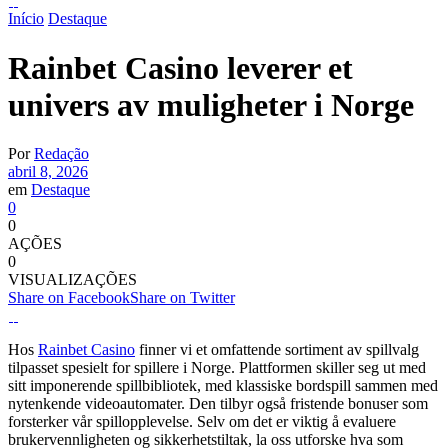
Início
Destaque
Rainbet Casino leverer et
univers av muligheter i Norge
Por
Redação
abril 8, 2026
em
Destaque
0
0
AÇÕES
0
VISUALIZAÇÕES
Share on Facebook
Share on Twitter
Hos
Rainbet Casino
finner vi et omfattende sortiment av spillvalg
tilpasset spesielt for spillere i Norge. Plattformen skiller seg ut med
sitt imponerende spillbibliotek, med klassiske bordspill sammen med
nytenkende videoautomater. Den tilbyr også fristende bonuser som
forsterker vår spillopplevelse. Selv om det er viktig å evaluere
brukervennligheten og sikkerhetstiltak, la oss utforske hva som