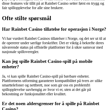
disse features vår tillit på at Rainbet Casino setter først en trygg og
fair spillopplevelse for alle sine brukere.
Ofte stilte spørsmål
Har Rainbet Casino tillatelse for operasjon i Norge?
Vi har vurdert Rainbet Casinos tillatelser i Norge, og det ser ut til at
de opererer under særlige forskrifter. Det er viktig å bekrefte deres
nåværende status på offisielle plattformer for å sikre samsvar med
nasjonale spilloveregler.
Kan jeg spille Rainbet Casino-spill på mobile
enheter?
Ja, vi kan spille Rainbet Casino-spill på bærbare enheter.
Plattformens utforming garanterer kompatibilitet på tvers av ulike
smarttelefoner og nettbrett, noe som gir oss en problemfri
spillopplevelse uavhengig av hvor vi er, uten at det går på
bekostning av funksjonalitet eller kvalitet.
Er det noen aldersgrenser for å spille på Rainbet
Casino?