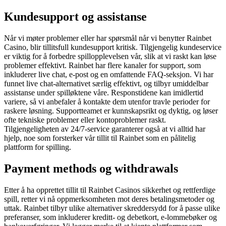
Kundesupport og assistanse
Når vi møter problemer eller har spørsmål når vi benytter Rainbet
Casino, blir tillitsfull kundesupport kritisk. Tilgjengelig kundeservice
er viktig for å forbedre spillopplevelsen vår, slik at vi raskt kan løse
problemer effektivt. Rainbet har flere kanaler for support, som
inkluderer live chat, e-post og en omfattende FAQ-seksjon. Vi har
funnet live chat-alternativet særlig effektivt, og tilbyr umiddelbar
assistanse under spilløktene våre. Responstidene kan imidlertid
variere, så vi anbefaler å kontakte dem utenfor travle perioder for
raskere løsning. Supportteamet er kunnskapsrikt og dyktig, og løser
ofte tekniske problemer eller kontoproblemer raskt.
Tilgjengeligheten av 24/7-service garanterer også at vi alltid har
hjelp, noe som forsterker vår tillit til Rainbet som en pålitelig
plattform for spilling.
Payment methods og withdrawals
Etter å ha opprettet tillit til Rainbet Casinos sikkerhet og rettferdige
spill, retter vi nå oppmerksomheten mot deres betalingsmetoder og
uttak. Rainbet tilbyr ulike alternativer skreddersydd for å passe ulike
preferanser, som inkluderer kreditt- og debetkort, e-lommebøker og