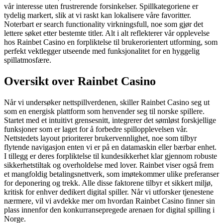
vår interesse uten frustrerende forsinkelser. Spillkategoriene er
tydelig markert, slik at vi raskt kan lokalisere våre favoritter.
Noterbart er search functionality virkningsfull, noe som gjør det
lettere søket etter bestemte titler. Alt i alt reflekterer vår opplevelse
hos Rainbet Casino en forpliktelse til brukerorientert utforming, som
perfekt vektlegger utseende med funksjonalitet for en hyggelig
spillatmosfære.
Oversikt over Rainbet Casino
Når vi undersøker nettspillverdenen, skiller Rainbet Casino seg ut
som en energisk plattform som henvender seg til norske spillere.
Startet med et intuitivt grensesnitt, integrerer det sømløst forskjellige
funksjoner som er laget for å forbedre spillopplevelsen vår.
Nettstedets layout prioriterer brukervennlighet, noe som tilbyr
flytende navigasjon enten vi er på en datamaskin eller bærbar enhet.
I tillegg er deres forpliktelse til kundesikkerhet klar gjennom robuste
sikkerhetstiltak og overholdelse med lover. Rainbet viser også frem
et mangfoldig betalingsnettverk, som imøtekommer ulike preferanser
for deponering og trekk. Alle disse faktorene tilbyr et sikkert miljø,
kritisk for enhver dedikert digital spiller. Når vi utforsker tjenestene
nærmere, vil vi avdekke mer om hvordan Rainbet Casino finner sin
plass innenfor den konkurransepregede arenaen for digital spilling i
Norge.