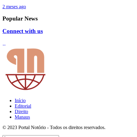
2 meses ago
Popular News
Connect with us
Início
Editorial
Direito
Manaus
© 2023 Portal Notório - Todos os direitos reservados.