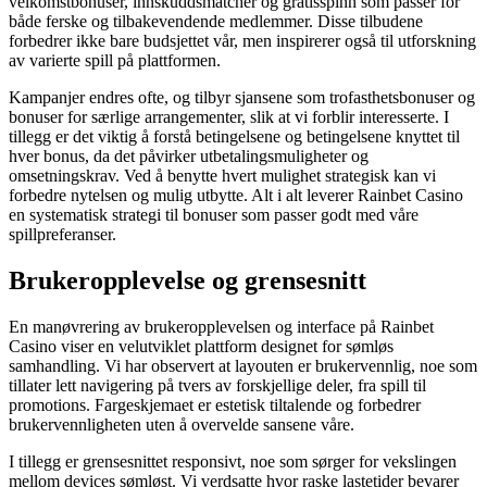
velkomstbonuser, innskuddsmatcher og gratisspinn som passer for
både ferske og tilbakevendende medlemmer. Disse tilbudene
forbedrer ikke bare budsjettet vår, men inspirerer også til utforskning
av varierte spill på plattformen.
Kampanjer endres ofte, og tilbyr sjansene som trofasthetsbonuser og
bonuser for særlige arrangementer, slik at vi forblir interesserte. I
tillegg er det viktig å forstå betingelsene og betingelsene knyttet til
hver bonus, da det påvirker utbetalingsmuligheter og
omsetningskrav. Ved å benytte hvert mulighet strategisk kan vi
forbedre nytelsen og mulig utbytte. Alt i alt leverer Rainbet Casino
en systematisk strategi til bonuser som passer godt med våre
spillpreferanser.
Brukeropplevelse og grensesnitt
En manøvrering av brukeropplevelsen og interface på Rainbet
Casino viser en velutviklet plattform designet for sømløs
samhandling. Vi har observert at layouten er brukervennlig, noe som
tillater lett navigering på tvers av forskjellige deler, fra spill til
promotions. Fargeskjemaet er estetisk tiltalende og forbedrer
brukervennligheten uten å overvelde sansene våre.
I tillegg er grensesnittet responsivt, noe som sørger for vekslingen
mellom devices sømløst. Vi verdsatte hvor raske lastetider bevarer