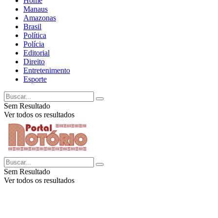
Home
Manaus
Amazonas
Brasil
Política
Polícia
Editorial
Direito
Entretenimento
Esporte
Sem Resultado
Ver todos os resultados
Sem Resultado
Ver todos os resultados