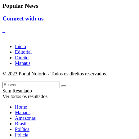
Popular News
Connect with us
Início
Editorial
Direito
Manaus
© 2023 Portal Notório - Todos os direitos reservados.
Sem Resultado
Ver todos os resultados
Home
Manaus
Amazonas
Brasil
Política
Polícia