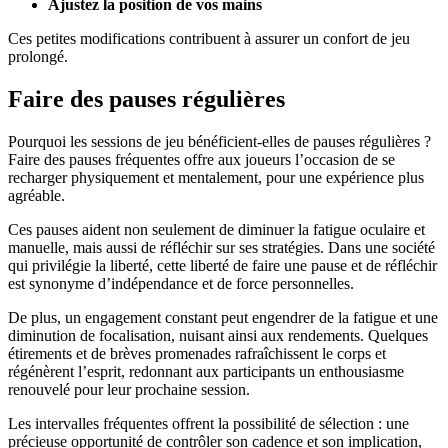
Ajustez la position de vos mains
Ces petites modifications contribuent à assurer un confort de jeu
prolongé.
Faire des pauses régulières
Pourquoi les sessions de jeu bénéficient-elles de pauses régulières ?
Faire des pauses fréquentes offre aux joueurs l’occasion de se
recharger physiquement et mentalement, pour une expérience plus
agréable.
Ces pauses aident non seulement de diminuer la fatigue oculaire et
manuelle, mais aussi de réfléchir sur ses stratégies. Dans une société
qui privilégie la liberté, cette liberté de faire une pause et de réfléchir
est synonyme d’indépendance et de force personnelles.
De plus, un engagement constant peut engendrer de la fatigue et une
diminution de focalisation, nuisant ainsi aux rendements. Quelques
étirements et de brèves promenades rafraîchissent le corps et
régénèrent l’esprit, redonnant aux participants un enthousiasme
renouvelé pour leur prochaine session.
Les intervalles fréquentes offrent la possibilité de sélection : une
précieuse opportunité de contrôler son cadence et son implication,