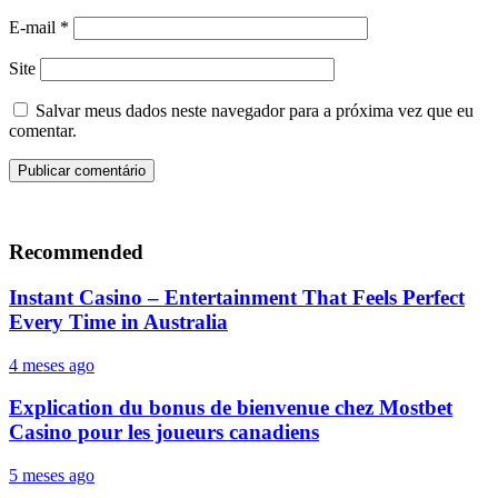
E-mail
*
Site
Salvar meus dados neste navegador para a próxima vez que eu
comentar.
Recommended
Instant Casino – Entertainment That Feels Perfect
Every Time in Australia
4 meses ago
Explication du bonus de bienvenue chez Mostbet
Casino pour les joueurs canadiens
5 meses ago