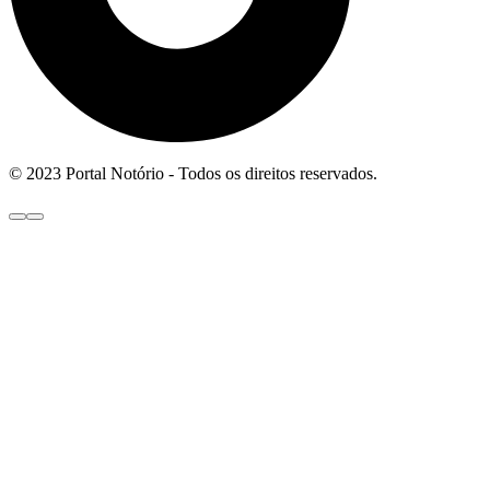
© 2023 Portal Notório - Todos os direitos reservados.