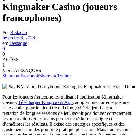
Kingmaker Casino (joueurs
francophones)
Por
Redação
fevereiro 6, 2026
em
Destaque
0
0
AÇÕES
1
VISUALIZAÇÕES
Share on Facebook
Share on Twitter
Pour les joueurs francophones utilisant l’application Kingmaker
Casino,
Télécharger Kingmaker App
, adopter une correcte posture
est essentiel pour le bien-être et la longévité de jeu. Face à la
tentation de longues sessions de jeu, savoir positionner correctement
les articulations et les mains permet de réduire la fatigue et
d’améliorer les résultats. Il existe des stratégies spécifiques et des
ajustements simples pour une pratique plus saine. Mais quelles sont
ces méthodes et comment peuvent-elles améliorer l’expérience de