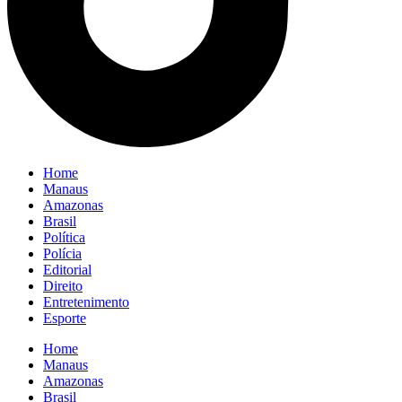
Home
Manaus
Amazonas
Brasil
Política
Polícia
Editorial
Direito
Entretenimento
Esporte
Home
Manaus
Amazonas
Brasil