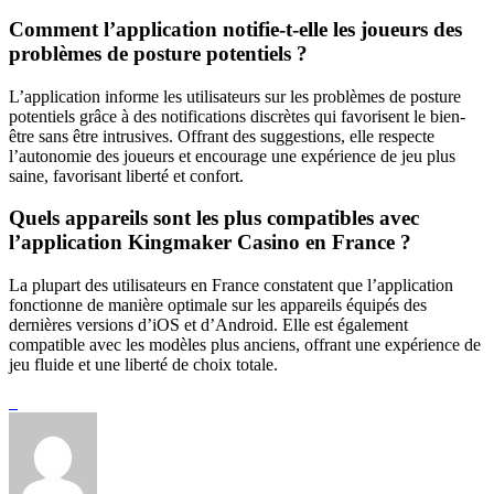
Comment l’application notifie-t-elle les joueurs des
problèmes de posture potentiels ?
L’application informe les utilisateurs sur les problèmes de posture
potentiels grâce à des notifications discrètes qui favorisent le bien-
être sans être intrusives. Offrant des suggestions, elle respecte
l’autonomie des joueurs et encourage une expérience de jeu plus
saine, favorisant liberté et confort.
Quels appareils sont les plus compatibles avec
l’application Kingmaker Casino en France ?
La plupart des utilisateurs en France constatent que l’application
fonctionne de manière optimale sur les appareils équipés des
dernières versions d’iOS et d’Android. Elle est également
compatible avec les modèles plus anciens, offrant une expérience de
jeu fluide et une liberté de choix totale.