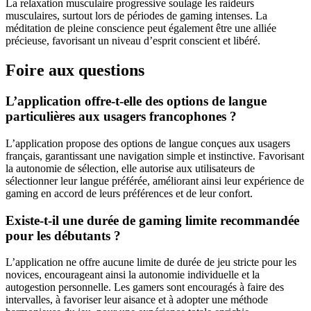
La relaxation musculaire progressive soulage les raideurs
musculaires, surtout lors de périodes de gaming intenses. La
méditation de pleine conscience peut également être une alliée
précieuse, favorisant un niveau d’esprit conscient et libéré.
Foire aux questions
L’application offre-t-elle des options de langue
particulières aux usagers francophones ?
L’application propose des options de langue conçues aux usagers
français, garantissant une navigation simple et instinctive. Favorisant
la autonomie de sélection, elle autorise aux utilisateurs de
sélectionner leur langue préférée, améliorant ainsi leur expérience de
gaming en accord de leurs préférences et de leur confort.
Existe-t-il une durée de gaming limite recommandée
pour les débutants ?
L’application ne offre aucune limite de durée de jeu stricte pour les
novices, encourageant ainsi la autonomie individuelle et la
autogestion personnelle. Les gamers sont encouragés à faire des
intervalles, à favoriser leur aisance et à adopter une méthode