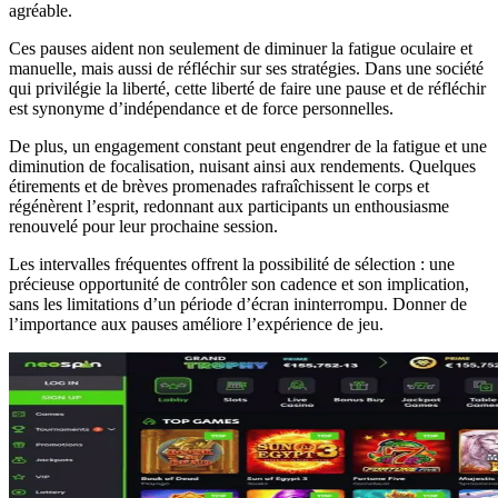
agréable.
Ces pauses aident non seulement de diminuer la fatigue oculaire et
manuelle, mais aussi de réfléchir sur ses stratégies. Dans une société
qui privilégie la liberté, cette liberté de faire une pause et de réfléchir
est synonyme d’indépendance et de force personnelles.
De plus, un engagement constant peut engendrer de la fatigue et une
diminution de focalisation, nuisant ainsi aux rendements. Quelques
étirements et de brèves promenades rafraîchissent le corps et
régénèrent l’esprit, redonnant aux participants un enthousiasme
renouvelé pour leur prochaine session.
Les intervalles fréquentes offrent la possibilité de sélection : une
précieuse opportunité de contrôler son cadence et son implication,
sans les limitations d’un période d’écran ininterrompu. Donner de
l’importance aux pauses améliore l’expérience de jeu.