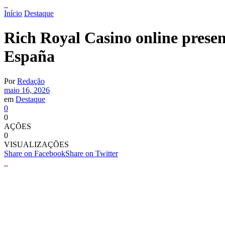
Início
Destaque
Rich Royal Casino online present
España
Por
Redação
maio 16, 2026
em
Destaque
0
0
AÇÕES
0
VISUALIZAÇÕES
Share on Facebook
Share on Twitter