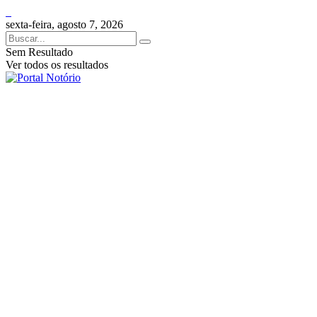
sexta-feira, agosto 7, 2026
Sem Resultado
Ver todos os resultados