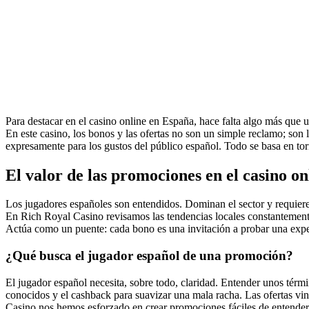
Para destacar en el casino online en España, hace falta algo más que 
En este casino, los bonos y las ofertas no son un simple reclamo; son
expresamente para los gustos del público español. Todo se basa en tor
El valor de las promociones en el casino on
Los jugadores españoles son entendidos. Dominan el sector y requieren
En Rich Royal Casino revisamos las tendencias locales constantemente
Actúa como un puente: cada bono es una invitación a probar una exper
¿Qué busca el jugador español de una promoción?
El jugador español necesita, sobre todo, claridad. Entender unos térmi
conocidos y el cashback para suavizar una mala racha. Las ofertas vi
Casino nos hemos esforzado en crear promociones fáciles de entender y