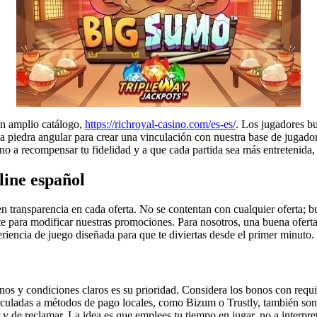
un amplio catálogo,
https://richroyal-casino.com/es-es/
. Los jugadores b
 la piedra angular para crear una vinculación con nuestra base de jugad
no a recompensar tu fidelidad y a que cada partida sea más entretenida,
line español
 transparencia en cada oferta. No se contentan con cualquier oferta; b
 para modificar nuestras promociones. Para nosotros, una buena oferta 
iencia de juego diseñada para que te diviertas desde el primer minuto.
nos y condiciones claros es su prioridad. Considera los bonos con requis
nculadas a métodos de pago locales, como Bizum o Trustly, también son m
 de reclamar. La idea es que emplees tu tiempo en jugar, no a interpret