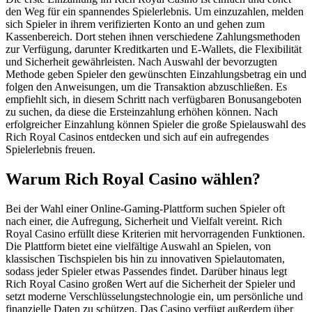
den Weg für ein spannendes Spielerlebnis. Um einzuzahlen, melden
sich Spieler in ihrem verifizierten Konto an und gehen zum
Kassenbereich. Dort stehen ihnen verschiedene Zahlungsmethoden
zur Verfügung, darunter Kreditkarten und E-Wallets, die Flexibilität
und Sicherheit gewährleisten. Nach Auswahl der bevorzugten
Methode geben Spieler den gewünschten Einzahlungsbetrag ein und
folgen den Anweisungen, um die Transaktion abzuschließen. Es
empfiehlt sich, in diesem Schritt nach verfügbaren Bonusangeboten
zu suchen, da diese die Ersteinzahlung erhöhen können. Nach
erfolgreicher Einzahlung können Spieler die große Spielauswahl des
Rich Royal Casinos entdecken und sich auf ein aufregendes
Spielerlebnis freuen.
Warum Rich Royal Casino wählen?
Bei der Wahl einer Online-Gaming-Plattform suchen Spieler oft
nach einer, die Aufregung, Sicherheit und Vielfalt vereint. Rich
Royal Casino erfüllt diese Kriterien mit hervorragenden Funktionen.
Die Plattform bietet eine vielfältige Auswahl an Spielen, von
klassischen Tischspielen bis hin zu innovativen Spielautomaten,
sodass jeder Spieler etwas Passendes findet. Darüber hinaus legt
Rich Royal Casino großen Wert auf die Sicherheit der Spieler und
setzt moderne Verschlüsselungstechnologie ein, um persönliche und
finanzielle Daten zu schützen. Das Casino verfügt außerdem über