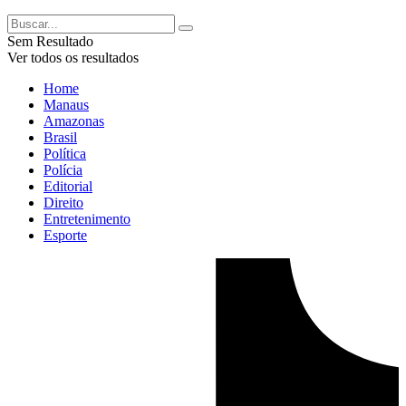
Sem Resultado
Ver todos os resultados
Home
Manaus
Amazonas
Brasil
Política
Polícia
Editorial
Direito
Entretenimento
Esporte