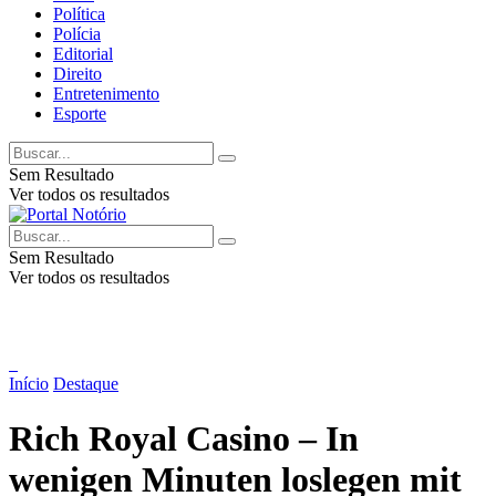
Política
Polícia
Editorial
Direito
Entretenimento
Esporte
Sem Resultado
Ver todos os resultados
Sem Resultado
Ver todos os resultados
Início
Destaque
Rich Royal Casino – In
wenigen Minuten loslegen mit