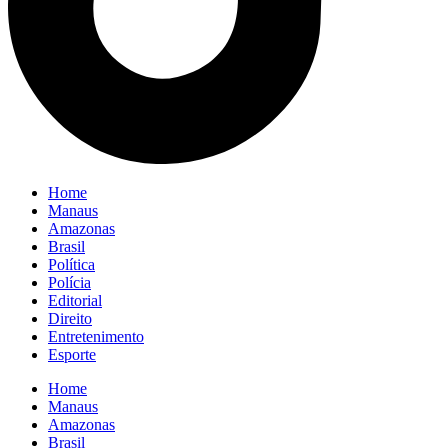
Home
Manaus
Amazonas
Brasil
Política
Polícia
Editorial
Direito
Entretenimento
Esporte
Home
Manaus
Amazonas
Brasil