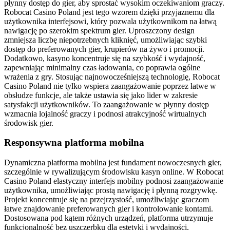
płynny dostęp do gier, aby sprostać wysokim oczekiwaniom graczy.
Robocat Casino Poland jest tego wzorem dzięki przyjaznemu dla
użytkownika interfejsowi, który pozwala użytkownikom na łatwą
nawigację po szerokim spektrum gier. Uproszczony design
zmniejsza liczbę niepotrzebnych kliknięć, umożliwiając szybki
dostęp do preferowanych gier, krupierów na żywo i promocji.
Dodatkowo, kasyno koncentruje się na szybkość i wydajność,
zapewniając minimalny czas ładowania, co poprawia ogólne
wrażenia z gry. Stosując najnowocześniejszą technologię, Robocat
Casino Poland nie tylko wspiera zaangażowanie poprzez łatwe w
obsłudze funkcje, ale także ustawia się jako lider w zakresie
satysfakcji użytkowników. To zaangażowanie w płynny dostęp
wzmacnia lojalność graczy i podnosi atrakcyjność wirtualnych
środowisk gier.
Responsywna platforma mobilna
Dynamiczna platforma mobilna jest fundament nowoczesnych gier,
szczególnie w rywalizującym środowisku kasyn online. W Robocat
Casino Poland elastyczny interfejs mobilny podnosi zaangażowanie
użytkownika, umożliwiając prostą nawigację i płynną rozgrywkę.
Projekt koncentruje się na przejrzystość, umożliwiając graczom
łatwe znajdowanie preferowanych gier i kontrolowanie kontami.
Dostosowana pod kątem różnych urządzeń, platforma utrzymuje
funkcjonalność bez uszczerbku dla estetyki i wydajności,