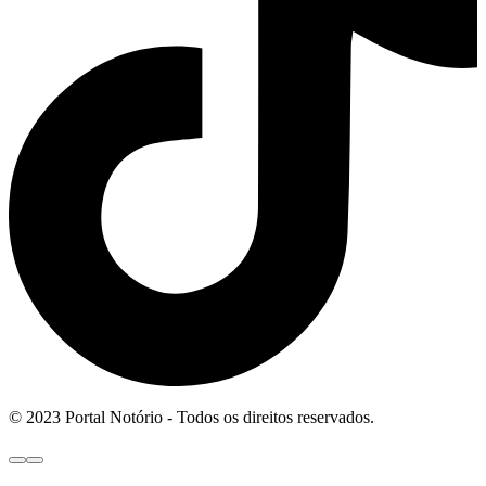
© 2023 Portal Notório - Todos os direitos reservados.