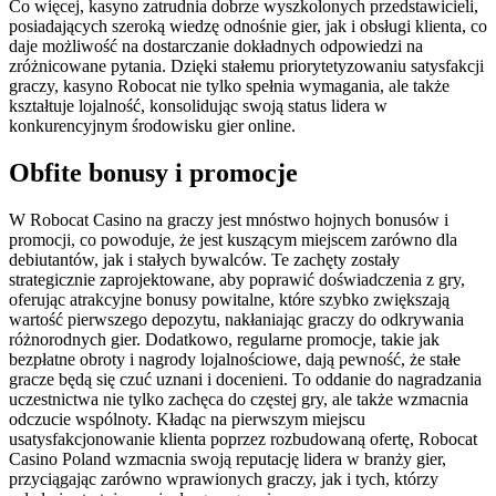
Co więcej, kasyno zatrudnia dobrze wyszkolonych przedstawicieli,
posiadających szeroką wiedzę odnośnie gier, jak i obsługi klienta, co
daje możliwość na dostarczanie dokładnych odpowiedzi na
zróżnicowane pytania. Dzięki stałemu priorytetyzowaniu satysfakcji
graczy, kasyno Robocat nie tylko spełnia wymagania, ale także
kształtuje lojalność, konsolidując swoją status lidera w
konkurencyjnym środowisku gier online.
Obfite bonusy i promocje
W Robocat Casino na graczy jest mnóstwo hojnych bonusów i
promocji, co powoduje, że jest kuszącym miejscem zarówno dla
debiutantów, jak i stałych bywalców. Te zachęty zostały
strategicznie zaprojektowane, aby poprawić doświadczenia z gry,
oferując atrakcyjne bonusy powitalne, które szybko zwiększają
wartość pierwszego depozytu, nakłaniając graczy do odkrywania
różnorodnych gier. Dodatkowo, regularne promocje, takie jak
bezpłatne obroty i nagrody lojalnościowe, dają pewność, że stałe
gracze będą się czuć uznani i docenieni. To oddanie do nagradzania
uczestnictwa nie tylko zachęca do częstej gry, ale także wzmacnia
odczucie wspólnoty. Kładąc na pierwszym miejscu
usatysfakcjonowanie klienta poprzez rozbudowaną ofertę, Robocat
Casino Poland wzmacnia swoją reputację lidera w branży gier,
przyciągając zarówno wprawionych graczy, jak i tych, którzy