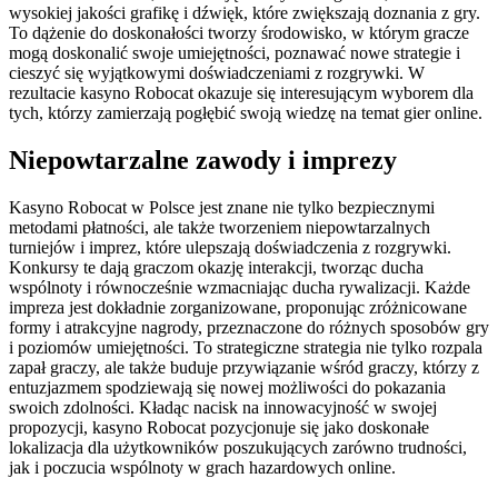
wysokiej jakości grafikę i dźwięk, które zwiększają doznania z gry.
To dążenie do doskonałości tworzy środowisko, w którym gracze
mogą doskonalić swoje umiejętności, poznawać nowe strategie i
cieszyć się wyjątkowymi doświadczeniami z rozgrywki. W
rezultacie kasyno Robocat okazuje się interesującym wyborem dla
tych, którzy zamierzają pogłębić swoją wiedzę na temat gier online.
Niepowtarzalne zawody i imprezy
Kasyno Robocat w Polsce jest znane nie tylko bezpiecznymi
metodami płatności, ale także tworzeniem niepowtarzalnych
turniejów i imprez, które ulepszają doświadczenia z rozgrywki.
Konkursy te dają graczom okazję interakcji, tworząc ducha
wspólnoty i równocześnie wzmacniając ducha rywalizacji. Każde
impreza jest dokładnie zorganizowane, proponując zróżnicowane
formy i atrakcyjne nagrody, przeznaczone do różnych sposobów gry
i poziomów umiejętności. To strategiczne strategia nie tylko rozpala
zapał graczy, ale także buduje przywiązanie wśród graczy, którzy z
entuzjazmem spodziewają się nowej możliwości do pokazania
swoich zdolności. Kładąc nacisk na innowacyjność w swojej
propozycji, kasyno Robocat pozycjonuje się jako doskonałe
lokalizacja dla użytkowników poszukujących zarówno trudności,
jak i poczucia wspólnoty w grach hazardowych online.