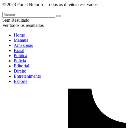
© 2023 Portal Notório - Todos os direitos reservados.
Sem Resultado
Ver todos os resultados
Home
Manaus
Amazonas
Brasil
Política
Polícia
Editorial
Direito
Entretenimento
Esporte