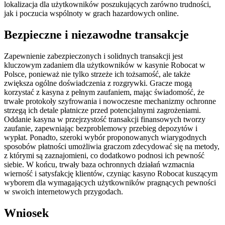
lokalizacja dla użytkowników poszukujących zarówno trudności,
jak i poczucia wspólnoty w grach hazardowych online.
Bezpieczne i niezawodne transakcje
Zapewnienie zabezpieczonych i solidnych transakcji jest
kluczowym zadaniem dla użytkowników w kasynie Robocat w
Polsce, ponieważ nie tylko strzeże ich tożsamość, ale także
zwiększa ogólne doświadczenia z rozgrywki. Gracze mogą
korzystać z kasyna z pełnym zaufaniem, mając świadomość, że
trwałe protokoły szyfrowania i nowoczesne mechanizmy ochronne
strzegą ich detale płatnicze przed potencjalnymi zagrożeniami.
Oddanie kasyna w przejrzystość transakcji finansowych tworzy
zaufanie, zapewniając bezproblemowy przebieg depozytów i
wypłat. Ponadto, szeroki wybór proponowanych wiarygodnych
sposobów płatności umożliwia graczom zdecydować się na metody,
z którymi są zaznajomieni, co dodatkowo podnosi ich pewność
siebie. W końcu, trwały baza ochronnych działań wzmacnia
wierność i satysfakcję klientów, czyniąc kasyno Robocat kuszącym
wyborem dla wymagających użytkowników pragnących pewności
w swoich internetowych przygodach.
Wniosek