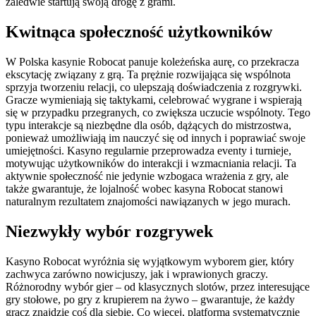
zaledwie startują swoją drogę z grami.
Kwitnąca społeczność użytkowników
W Polska kasynie Robocat panuje koleżeńska aurę, co przekracza
ekscytację związany z grą. Ta prężnie rozwijająca się wspólnota
sprzyja tworzeniu relacji, co ulepszają doświadczenia z rozgrywki.
Gracze wymieniają się taktykami, celebrować wygrane i wspierają
się w przypadku przegranych, co zwiększa uczucie wspólnoty. Tego
typu interakcje są niezbędne dla osób, dążących do mistrzostwa,
ponieważ umożliwiają im nauczyć się od innych i poprawiać swoje
umiejętności. Kasyno regularnie przeprowadza eventy i turnieje,
motywując użytkowników do interakcji i wzmacniania relacji. Ta
aktywnie społeczność nie jedynie wzbogaca wrażenia z gry, ale
także gwarantuje, że lojalność wobec kasyna Robocat stanowi
naturalnym rezultatem znajomości nawiązanych w jego murach.
Niezwykły wybór rozgrywek
Kasyno Robocat wyróżnia się wyjątkowym wyborem gier, który
zachwyca zarówno nowicjuszy, jak i wprawionych graczy.
Różnorodny wybór gier – od klasycznych slotów, przez interesujące
gry stołowe, po gry z krupierem na żywo – gwarantuje, że każdy
gracz znajdzie coś dla siebie. Co więcej, platforma systematycznie