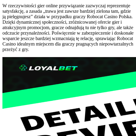
W rzeczywistości gier online przywiązanie zazwyczaj reprezentuje
satysfakcję, a zasada „trawa jest zawsze bardziej zielona tam, gdzie
ją pielęgnujesz” działa w przypadku graczy Robocat Casino Polska.
Dzięki dynamicznej społeczności, zróżnicowanej ofercie gier i
atrakcyjnym promocjom, gracze odnajdują tu nie tylko gry, ale także
odczucie przynależności. Poświęcenie w zabezpieczenie i doskonałe
wsparcie jeszcze bardziej wzmacniają tę relację, sprawiając Robocat
Casino idealnym miejscem dla graczy pragnących niepowtarzalnych
przeżyć z gry.