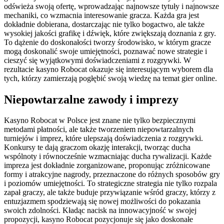
odświeża swoją ofertę, wprowadzając najnowsze tytuły i najnowsze
mechaniki, co wzmacnia interesowanie gracza. Każda gra jest
dokładnie dobierana, dostarczając nie tylko bogactwo, ale także
wysokiej jakości grafikę i dźwięk, które zwiększają doznania z gry.
To dążenie do doskonałości tworzy środowisko, w którym gracze
mogą doskonalić swoje umiejętności, poznawać nowe strategie i
cieszyć się wyjątkowymi doświadczeniami z rozgrywki. W
rezultacie kasyno Robocat okazuje się interesującym wyborem dla
tych, którzy zamierzają pogłębić swoją wiedzę na temat gier online.
Niepowtarzalne zawody i imprezy
Kasyno Robocat w Polsce jest znane nie tylko bezpiecznymi
metodami płatności, ale także tworzeniem niepowtarzalnych
turniejów i imprez, które ulepszają doświadczenia z rozgrywki.
Konkursy te dają graczom okazję interakcji, tworząc ducha
wspólnoty i równocześnie wzmacniając ducha rywalizacji. Każde
impreza jest dokładnie zorganizowane, proponując zróżnicowane
formy i atrakcyjne nagrody, przeznaczone do różnych sposobów gry
i poziomów umiejętności. To strategiczne strategia nie tylko rozpala
zapał graczy, ale także buduje przywiązanie wśród graczy, którzy z
entuzjazmem spodziewają się nowej możliwości do pokazania
swoich zdolności. Kładąc nacisk na innowacyjność w swojej
propozycji, kasyno Robocat pozycjonuje się jako doskonałe