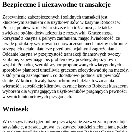
Bezpieczne i niezawodne transakcje
Zapewnienie zabezpieczonych i solidnych transakcji jest
kluczowym zadaniem dla użytkowników w kasynie Robocat w
Polsce, ponieważ nie tylko strzeże ich tożsamość, ale także
zwiększa ogólne doświadczenia z rozgrywki. Gracze mogą
korzystać z kasyna z pełnym zaufaniem, mając świadomość, że
trwałe protokoły szyfrowania i nowoczesne mechanizmy ochronne
strzegą ich detale płatnicze przed potencjalnymi zagrożeniami.
Oddanie kasyna w przejrzystość transakcji finansowych tworzy
zaufanie, zapewniając bezproblemowy przebieg depozytów i
wypłat. Ponadto, szeroki wybór proponowanych wiarygodnych
sposobów płatności umożliwia graczom zdecydować się na metody,
z którymi są zaznajomieni, co dodatkowo podnosi ich pewność
siebie. W końcu, trwały baza ochronnych działań wzmacnia
wierność i satysfakcję klientów, czyniąc kasyno Robocat kuszącym
wyborem dla wymagających użytkowników pragnących pewności
w swoich internetowych przygodach.
Wniosek
W rzeczywistości gier online przywiązanie zazwyczaj reprezentuje
satysfakcję, a zasada „trawa jest zawsze bardziej zielona tam, gdzie