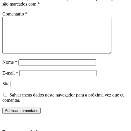
são marcados com
*
Comentário
*
Nome
*
E-mail
*
Site
Salvar meus dados neste navegador para a próxima vez que eu
comentar.