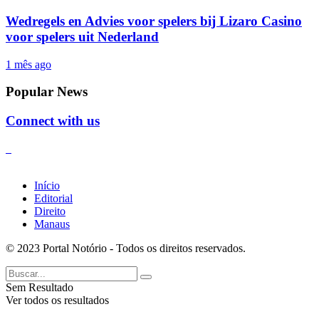
Wedregels en Advies voor spelers bij Lizaro Casino
voor spelers uit Nederland
1 mês ago
Popular News
Connect with us
Início
Editorial
Direito
Manaus
© 2023 Portal Notório - Todos os direitos reservados.
Sem Resultado
Ver todos os resultados