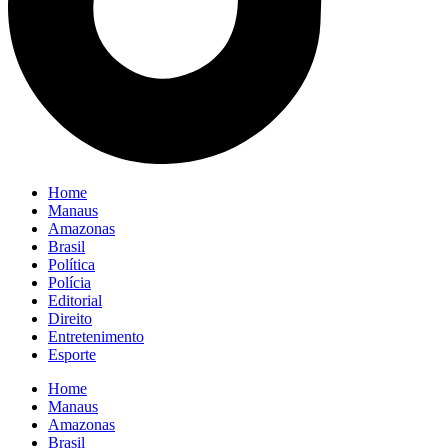
Home
Manaus
Amazonas
Brasil
Política
Polícia
Editorial
Direito
Entretenimento
Esporte
Home
Manaus
Amazonas
Brasil