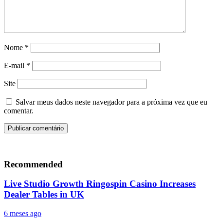
Nome
*
E-mail
*
Site
Salvar meus dados neste navegador para a próxima vez que eu
comentar.
Recommended
Live Studio Growth Ringospin Casino Increases
Dealer Tables in UK
6 meses ago