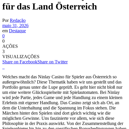
für das Land Österreich
Por
Redação
maio 31, 2026
em
Destaque
0
0
AÇÕES
3
VISUALIZAÇÕES
Share on Facebook
Share on Twitter
Welches macht das Ninlay Casino für Spieler aus Österreich so
außergewöhnlich? Diese Thematik haben wir uns gestellt und das
Portfolio genau unter die Lupe geprüft. Es geht hier nicht bloß nur
um eine weitere Glücksspielseite mit Spielautomaten. Bei Ninlay
wird jede Partie, jedes Game und jede Handlung zu einem kleinen
Erlebnis mit eigener Handlung. Das Casino zeigt sich als Ort, an
dem die Unterhaltung und die Spannung im Fokus stehen. Die
Märchen hinter den Spielen sind dort gleich wichtig wie die
möglichen Gewinne. Uns faszinierte vor allem, wie sich diese
Philosophie in der Praxis auswirkt. Von der Zusammenstellung der
Spieleanbieter bis hin zu den spezifischen Bonusbedingungen haben