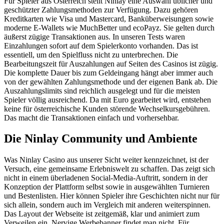
Für Spieler aus Österreich stellt Ninlay eine Auswahl üblicher und
geschützter Zahlungsmethoden zur Verfügung. Dazu gehören
Kreditkarten wie Visa und Mastercard, Banküberweisungen sowie
moderne E-Wallets wie MuchBetter und ecoPayz. Sie gelten durch
äußerst zügige Transaktionen aus. In unseren Tests waren
Einzahlungen sofort auf dem Spielerkonto vorhanden. Das ist
essentiell, um den Spielfluss nicht zu unterbrechen. Die
Bearbeitungszeit für Auszahlungen auf Seiten des Casinos ist zügig.
Die komplette Dauer bis zum Geldeingang hängt aber immer auch
von der gewählten Zahlungsmethode und der eigenen Bank ab. Die
Auszahlungslimits sind reichlich ausgelegt und für die meisten
Spieler völlig ausreichend. Da mit Euro gearbeitet wird, entstehen
keine für österreichische Kunden störende Wechselkursgebühren.
Das macht die Transaktionen einfach und vorhersehbar.
Die Ninlay Community und Ambiente
Was Ninlay Casino aus unserer Sicht weiter kennzeichnet, ist der
Versuch, eine gemeinsame Erlebniswelt zu schaffen. Das zeigt sich
nicht in einem überladenen Social-Media-Auftritt, sondern in der
Konzeption der Plattform selbst sowie in ausgewählten Turnieren
und Bestenlisten. Hier können Spieler ihre Geschichten nicht nur für
sich allein, sondern auch im Vergleich mit anderen weiterspinnen.
Das Layout der Webseite ist zeitgemäß, klar und animiert zum
Verweilen ein. Nervige Werbebanner findet man nicht. Für