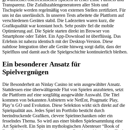
Transparenz. Die Zufallszahlengeneratoren aller Slots und
Tischspiele werden regelmäßig von externen Stellen zertifiziert. Für
uns ist das unerlässlich. In unseren Tests arbeitete die Plattform auf
verschiedenen Geräten stabil. Die Ladezeiten waren kurz, die
Grafikqualität war konstant hoch. Sehr positiv fiel die mobile
Optimierung auf. Die Spiele starten direkt im Browser von
Smartphone oder Tablet. Ein App-Download ist überflüssig. Das
Erlebnis ist nahezu identisch mit der Desktop-Version. Diese
nahtlose Integration über alle Geräte hinweg sorgt dafür, dass der
Spielfluss und damit auch die Spielgeschichte kontinuierlich bleiben.
Ein besonderer Ansatz für
Spielvergnügen
Die Besonderheit an Ninlay Casino ist sein ausgewählter Ansatz.
Stattdessen eine überwältigende Flut von Spielen anzubieten, setzt
die Plattform auf eine sorgfältig ausgewählte Auswahl. Die Titel
kommen von bekannten Anbietern wie NetEnt, Pragmatic Play,
Play’n GO und Evolution. Diese Selektion wirkt sich direkt auf die
Spielqualität aus. Jedes Spiel im Portfolio besticht durch
beeindruckende Grafiken, clevere Spielmechaniken oder ein
fesselndes Thema. So wird aus einer bloßen Spielesammlung eine
Art Spielwelt. Ein Spin im mythologischen Abenteuer “Book of