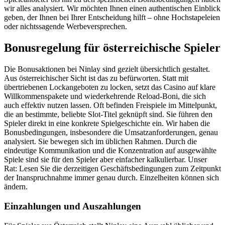
wir alles analysiert. Wir möchten Ihnen einen authentischen Einblick
geben, der Ihnen bei Ihrer Entscheidung hilft – ohne Hochstapeleien
oder nichtssagende Werbeversprechen.
Bonusregelung für österreichische Spieler
Die Bonusaktionen bei Ninlay sind gezielt übersichtlich gestaltet.
Aus österreichischer Sicht ist das zu befürworten. Statt mit
übertriebenen Lockangeboten zu locken, setzt das Casino auf klare
Willkommenspakete und wiederkehrende Reload-Boni, die sich
auch effektiv nutzen lassen. Oft befinden Freispiele im Mittelpunkt,
die an bestimmte, beliebte Slot-Titel geknüpft sind. Sie führen den
Spieler direkt in eine konkrete Spielgeschichte ein. Wir haben die
Bonusbedingungen, insbesondere die Umsatzanforderungen, genau
analysiert. Sie bewegen sich im üblichen Rahmen. Durch die
eindeutige Kommunikation und die Konzentration auf ausgewählte
Spiele sind sie für den Spieler aber einfacher kalkulierbar. Unser
Rat: Lesen Sie die derzeitigen Geschäftsbedingungen zum Zeitpunkt
der Inanspruchnahme immer genau durch. Einzelheiten können sich
ändern.
Einzahlungen und Auszahlungen