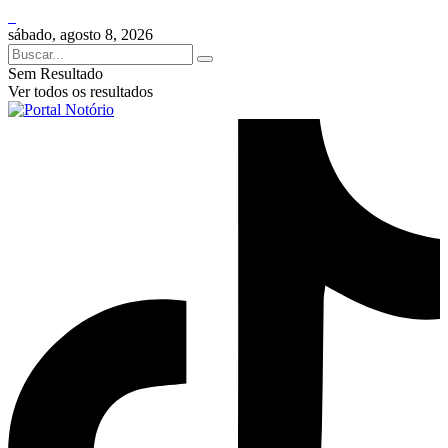
sábado, agosto 8, 2026
Sem Resultado
Ver todos os resultados