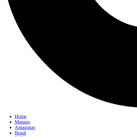
Home
Manaus
Amazonas
Brasil