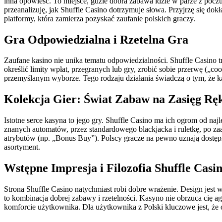
inna opowieść. To miejsce, gdzie dobra zabawa idzie w parze z poczu
przeanalizuję, jak Shuffle Casino dotrzymuje słowa. Przyjrzę się do
platformy, która zamierza pozyskać zaufanie polskich graczy.
Gra Odpowiedzialna i Rzetelna Gra
Zaufane kasino nie unika tematu odpowiedzialności. Shuffle Casino t
określić limity wpłat, przegranych lub gry, zrobić sobie przerwę („co
przemyślanym wyborze. Tego rodzaju działania świadczą o tym, że kasi
Kolekcja Gier: Świat Zabaw na Zasięg Rę
Istotne serce kasyna to jego gry. Shuffle Casino ma ich ogrom od n
znanych automatów, przez standardowego blackjacka i ruletkę, po z
atrybutów (np. „Bonus Buy”). Polscy gracze na pewno uznają dostępn
asortyment.
Wstępne Impresja i Filozofia Shuffle Casi
Strona Shuffle Casino natychmiast robi dobre wrażenie. Design jest ws
to kombinacja dobrej zabawy i rzetelności. Kasyno nie obrzuca cię a
komforcie użytkownika. Dla użytkownika z Polski kluczowe jest, że od