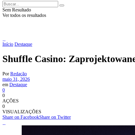
Sem Resultado
Ver todos os resultados
Início
Destaque
Shuffle Casino: Zaprojektowane
Por
Redação
maio 31, 2026
em
Destaque
0
0
AÇÕES
0
VISUALIZAÇÕES
Share on Facebook
Share on Twitter