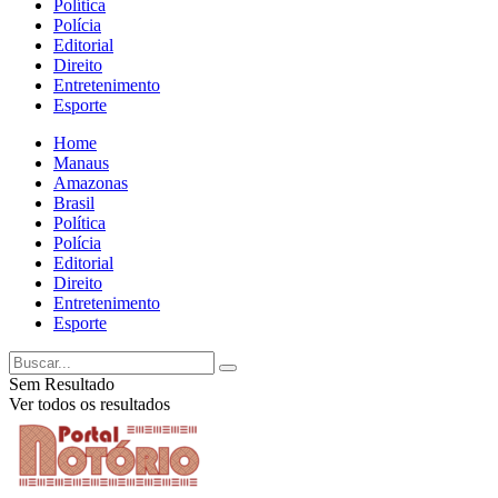
Política
Polícia
Editorial
Direito
Entretenimento
Esporte
Home
Manaus
Amazonas
Brasil
Política
Polícia
Editorial
Direito
Entretenimento
Esporte
Sem Resultado
Ver todos os resultados