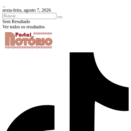
sexta-feira, agosto 7, 2026
Sem Resultado
Ver todos os resultados