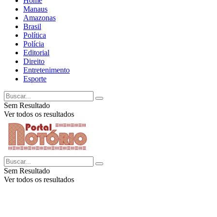
Home
Manaus
Amazonas
Brasil
Política
Polícia
Editorial
Direito
Entretenimento
Esporte
Sem Resultado
Ver todos os resultados
Sem Resultado
Ver todos os resultados