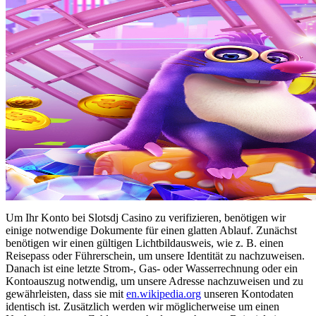
Um Ihr Konto bei Slotsdj Casino zu verifizieren, benötigen wir
einige notwendige Dokumente für einen glatten Ablauf. Zunächst
benötigen wir einen gültigen Lichtbildausweis, wie z. B. einen
Reisepass oder Führerschein, um unsere Identität zu nachzuweisen.
Danach ist eine letzte Strom-, Gas- oder Wasserrechnung oder ein
Kontoauszug notwendig, um unsere Adresse nachzuweisen und zu
gewährleisten, dass sie mit
en.wikipedia.org
unseren Kontodaten
identisch ist. Zusätzlich werden wir möglicherweise um einen