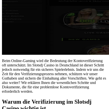
Beim Online-Gaming wird die Bedeutung der Kontoverifizierung
oft unterschätzt. Im Slotsdj Casino in Deutschland ist dieser Schritt
jedoch notwendig für ein sicheres Spielerlebnis. Indem wir uns die
Zeit für den Verifizierungsprozess nehmen, schützen wir unser
Guthaben und sichern die Einhaltung aller Vorschriften. Wie geht es
also weiter? Wir erklären Ihnen die wesentlichen Schritte und
Dokumente, die für eine problemlose Kontoverifizierung
erforderlich werden.
Warum die Verifizierung im Slotsdj
Casino wichtig ist