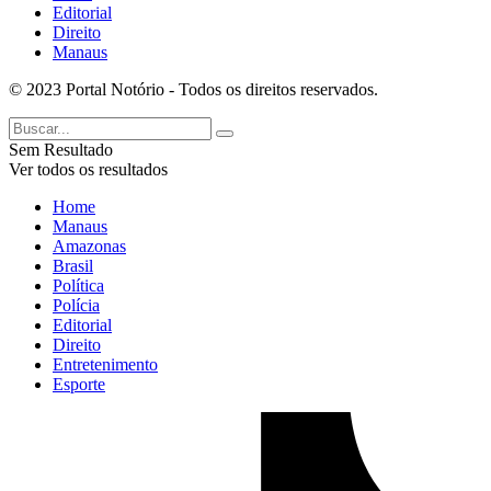
Editorial
Direito
Manaus
© 2023 Portal Notório - Todos os direitos reservados.
Sem Resultado
Ver todos os resultados
Home
Manaus
Amazonas
Brasil
Política
Polícia
Editorial
Direito
Entretenimento
Esporte