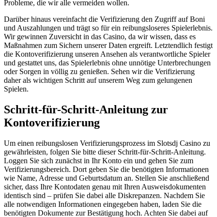
Probleme, die wir alle vermeiden wollen.
Darüber hinaus vereinfacht die Verifizierung den Zugriff auf Boni
und Auszahlungen und trägt so für ein reibungsloseres Spielerlebnis.
Wir gewinnen Zuversicht in das Casino, da wir wissen, dass es
Maßnahmen zum Sichern unserer Daten ergreift. Letztendlich festigt
die Kontoverifizierung unseren Ansehen als verantwortliche Spieler
und gestattet uns, das Spielerlebnis ohne unnötige Unterbrechungen
oder Sorgen in völlig zu genießen. Sehen wir die Verifizierung
daher als wichtigen Schritt auf unserem Weg zum gelungenen
Spielen.
Schritt-für-Schritt-Anleitung zur
Kontoverifizierung
Um einen reibungslosen Verifizierungsprozess im Slotsdj Casino zu
gewährleisten, folgen Sie bitte dieser Schritt-für-Schritt-Anleitung.
Loggen Sie sich zunächst in Ihr Konto ein und gehen Sie zum
Verifizierungsbereich. Dort geben Sie die benötigten Informationen
wie Name, Adresse und Geburtsdatum an. Stellen Sie anschließend
sicher, dass Ihre Kontodaten genau mit Ihren Ausweisdokumenten
identisch sind – prüfen Sie dabei alle Diskrepanzen. Nachdem Sie
alle notwendigen Informationen eingegeben haben, laden Sie die
benötigten Dokumente zur Bestätigung hoch. Achten Sie dabei auf