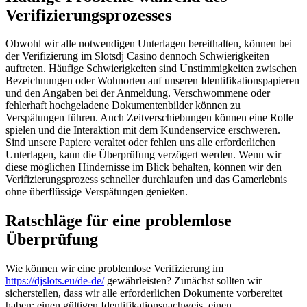
Verifizierungsprozesses
Obwohl wir alle notwendigen Unterlagen bereithalten, können bei
der Verifizierung im Slotsdj Casino dennoch Schwierigkeiten
auftreten. Häufige Schwierigkeiten sind Unstimmigkeiten zwischen
Bezeichnungen oder Wohnorten auf unseren Identifikationspapieren
und den Angaben bei der Anmeldung. Verschwommene oder
fehlerhaft hochgeladene Dokumentenbilder können zu
Verspätungen führen. Auch Zeitverschiebungen können eine Rolle
spielen und die Interaktion mit dem Kundenservice erschweren.
Sind unsere Papiere veraltet oder fehlen uns alle erforderlichen
Unterlagen, kann die Überprüfung verzögert werden. Wenn wir
diese möglichen Hindernisse im Blick behalten, können wir den
Verifizierungsprozess schneller durchlaufen und das Gamerlebnis
ohne überflüssige Verspätungen genießen.
Ratschläge für eine problemlose
Überprüfung
Wie können wir eine problemlose Verifizierung im
https://djslots.eu/de-de/
gewährleisten? Zunächst sollten wir
sicherstellen, dass wir alle erforderlichen Dokumente vorbereitet
haben: einen gültigen Identifikationsnachweis, einen