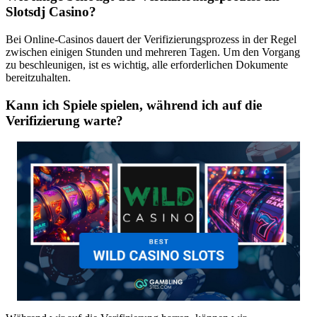
Slotsdj Casino?
Bei Online-Casinos dauert der Verifizierungsprozess in der Regel
zwischen einigen Stunden und mehreren Tagen. Um den Vorgang
zu beschleunigen, ist es wichtig, alle erforderlichen Dokumente
bereitzuhalten.
Kann ich Spiele spielen, während ich auf die
Verifizierung warte?