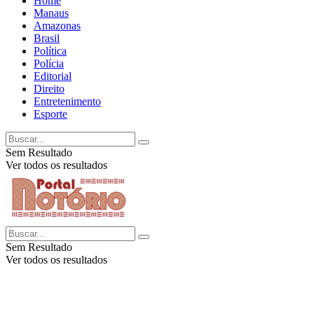
Home
Manaus
Amazonas
Brasil
Política
Polícia
Editorial
Direito
Entretenimento
Esporte
Sem Resultado
Ver todos os resultados
Sem Resultado
Ver todos os resultados