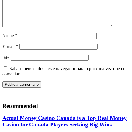
Nome
*
E-mail
*
Site
Salvar meus dados neste navegador para a próxima vez que eu
comentar.
Recommended
Actual Money Casino Canada is a Top Real Money
Casino for Canada Players Seeking Big Wins