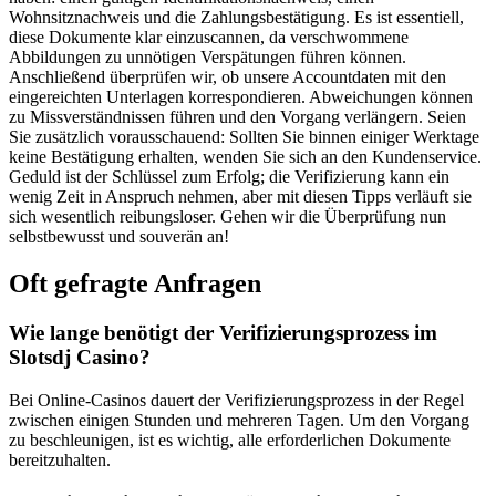
Wohnsitznachweis und die Zahlungsbestätigung. Es ist essentiell,
diese Dokumente klar einzuscannen, da verschwommene
Abbildungen zu unnötigen Verspätungen führen können.
Anschließend überprüfen wir, ob unsere Accountdaten mit den
eingereichten Unterlagen korrespondieren. Abweichungen können
zu Missverständnissen führen und den Vorgang verlängern. Seien
Sie zusätzlich vorausschauend: Sollten Sie binnen einiger Werktage
keine Bestätigung erhalten, wenden Sie sich an den Kundenservice.
Geduld ist der Schlüssel zum Erfolg; die Verifizierung kann ein
wenig Zeit in Anspruch nehmen, aber mit diesen Tipps verläuft sie
sich wesentlich reibungsloser. Gehen wir die Überprüfung nun
selbstbewusst und souverän an!
Oft gefragte Anfragen
Wie lange benötigt der Verifizierungsprozess im
Slotsdj Casino?
Bei Online-Casinos dauert der Verifizierungsprozess in der Regel
zwischen einigen Stunden und mehreren Tagen. Um den Vorgang
zu beschleunigen, ist es wichtig, alle erforderlichen Dokumente
bereitzuhalten.