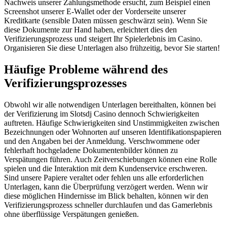
Nachweis unserer Zahlungsmethode ersucht, zum Beispiel einen
Screenshot unserer E-Wallet oder der Vorderseite unserer
Kreditkarte (sensible Daten müssen geschwärzt sein). Wenn Sie
diese Dokumente zur Hand haben, erleichtert dies den
Verifizierungsprozess und steigert Ihr Spielerlebnis im Casino.
Organisieren Sie diese Unterlagen also frühzeitig, bevor Sie starten!
Häufige Probleme während des
Verifizierungsprozesses
Obwohl wir alle notwendigen Unterlagen bereithalten, können bei
der Verifizierung im Slotsdj Casino dennoch Schwierigkeiten
auftreten. Häufige Schwierigkeiten sind Unstimmigkeiten zwischen
Bezeichnungen oder Wohnorten auf unseren Identifikationspapieren
und den Angaben bei der Anmeldung. Verschwommene oder
fehlerhaft hochgeladene Dokumentenbilder können zu
Verspätungen führen. Auch Zeitverschiebungen können eine Rolle
spielen und die Interaktion mit dem Kundenservice erschweren.
Sind unsere Papiere veraltet oder fehlen uns alle erforderlichen
Unterlagen, kann die Überprüfung verzögert werden. Wenn wir
diese möglichen Hindernisse im Blick behalten, können wir den
Verifizierungsprozess schneller durchlaufen und das Gamerlebnis
ohne überflüssige Verspätungen genießen.