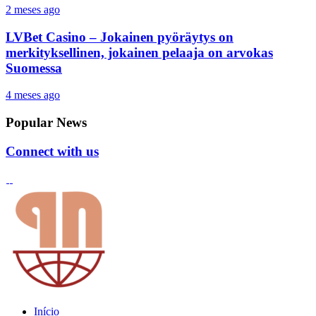
2 meses ago
LVBet Casino – Jokainen pyöräytys on
merkityksellinen, jokainen pelaaja on arvokas
Suomessa
4 meses ago
Popular News
Connect with us
Início