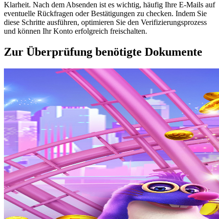
Klarheit. Nach dem Absenden ist es wichtig, häufig Ihre E-Mails auf
eventuelle Rückfragen oder Bestätigungen zu checken. Indem Sie
diese Schritte ausführen, optimieren Sie den Verifizierungsprozess
und können Ihr Konto erfolgreich freischalten.
Zur Überprüfung benötigte Dokumente