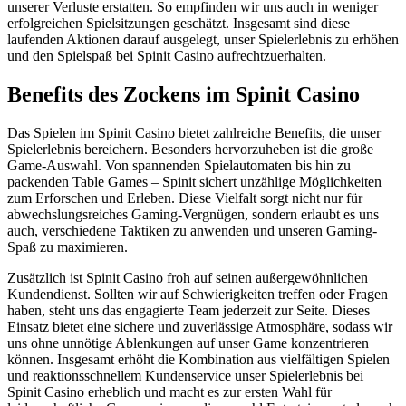
unserer Verluste erstatten. So empfinden wir uns auch in weniger
erfolgreichen Spielsitzungen geschätzt. Insgesamt sind diese
laufenden Aktionen darauf ausgelegt, unser Spielerlebnis zu erhöhen
und den Spielspaß bei Spinit Casino aufrechtzuerhalten.
Benefits des Zockens im Spinit Casino
Das Spielen im Spinit Casino bietet zahlreiche Benefits, die unser
Spielerlebnis bereichern. Besonders hervorzuheben ist die große
Game-Auswahl. Von spannenden Spielautomaten bis hin zu
packenden Table Games – Spinit sichert unzählige Möglichkeiten
zum Erforschen und Erleben. Diese Vielfalt sorgt nicht nur für
abwechslungsreiches Gaming-Vergnügen, sondern erlaubt es uns
auch, verschiedene Taktiken zu anwenden und unseren Gaming-
Spaß zu maximieren.
Zusätzlich ist Spinit Casino froh auf seinen außergewöhnlichen
Kundendienst. Sollten wir auf Schwierigkeiten treffen oder Fragen
haben, steht uns das engagierte Team jederzeit zur Seite. Dieses
Einsatz bietet eine sichere und zuverlässige Atmosphäre, sodass wir
uns ohne unnötige Ablenkungen auf unser Game konzentrieren
können. Insgesamt erhöht die Kombination aus vielfältigen Spielen
und reaktionsschnellem Kundenservice unser Spielerlebnis bei
Spinit Casino erheblich und macht es zur ersten Wahl für