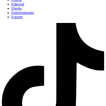
Editorial
Direito
Entretenimento
Esporte