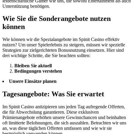
leidenschaftliche Gamer wie uns, die sowohl Entertainment als auch
Unterstützung benötigen.
Wie Sie die Sonderangebote nutzen
können
Wie können wir die Spezialangebote im Spinit Casino effektiv
nutzen? Um unser Spielerlebnis zu steigern, müssen wir spezielle
Strategien zur zielgerichteten Bonusnutzung einsetzen. Hier sind
drei wichtige Schritte, die Sie beachten sollten:
Bleiben Sie aktuell
Bedingungen verstehen
Unsere Einsätze planen
Tagesangebote: Was Sie erwartet
Im Spinit Casino antizipieren uns jeden Tag aufregende Offerten,
die für Abwechslung garantieren. Diese exklusiven
Prämienangebote erhöhen unsere Gewinnchancen und beinhalten
oft limitierte Belohnungen, die sich auszahlen. Betrachten wir uns
an, was diese täglichen Offerten umfassen und wie wir sie
bestmöglich verwenden können.