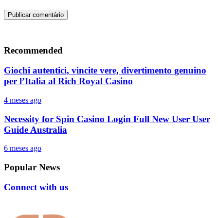
Recommended
Giochi autentici, vincite vere, divertimento genuino
per l’Italia al Rich Royal Casino
4 meses ago
Necessity for Spin Casino Login Full New User User
Guide Australia
6 meses ago
Popular News
Connect with us