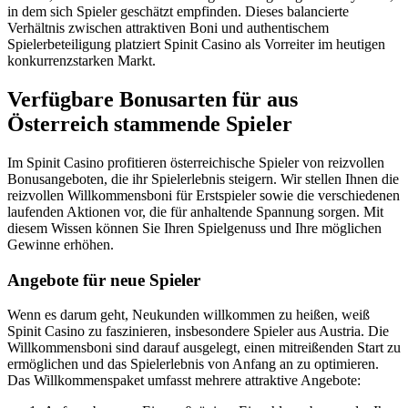
in dem sich Spieler geschätzt empfinden. Dieses balancierte
Verhältnis zwischen attraktiven Boni und authentischem
Spielerbeteiligung platziert Spinit Casino als Vorreiter im heutigen
konkurrenzstarken Markt.
Verfügbare Bonusarten für aus
Österreich stammende Spieler
Im Spinit Casino profitieren österreichische Spieler von reizvollen
Bonusangeboten, die ihr Spielerlebnis steigern. Wir stellen Ihnen die
reizvollen Willkommensboni für Erstspieler sowie die verschiedenen
laufenden Aktionen vor, die für anhaltende Spannung sorgen. Mit
diesem Wissen können Sie Ihren Spielgenuss und Ihre möglichen
Gewinne erhöhen.
Angebote für neue Spieler
Wenn es darum geht, Neukunden willkommen zu heißen, weiß
Spinit Casino zu faszinieren, insbesondere Spieler aus Austria. Die
Willkommensboni sind darauf ausgelegt, einen mitreißenden Start zu
ermöglichen und das Spielerlebnis von Anfang an zu optimieren.
Das Willkommenspaket umfasst mehrere attraktive Angebote: