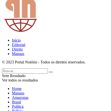
Início
Editorial
Direito
Manaus
© 2023 Portal Notório - Todos os direitos reservados.
Sem Resultado
Ver todos os resultados
Home
Manaus
Amazonas
Brasil
Política
Polícia