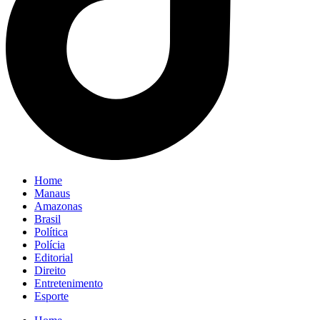
Home
Manaus
Amazonas
Brasil
Política
Polícia
Editorial
Direito
Entretenimento
Esporte