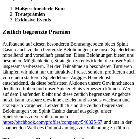
Maßgeschneiderte Boni
Treueprämien
Exklusive Events
Zeitlich begrenzte Prämien
Aufbauend auf diesen besonderen Bonusangeboten bietet Spinit
Casino auch zeitlich begrenzte Belohnungen, die unser Spielerlebnis
mitreißend und vorteilhaft gestalten. Diese Belohnungen bieten uns
besondere Möglichkeiten, Strategien zu entwickeln, die unser Spiel
insgesamt verbessern. Bei der Teilnahme an besonderen Turnieren
kämpfen wir nicht nur um attraktive Preise, sondern profitieren auch
von einem stärkeren Spielerlebnis. Zügiges Handeln ist
entscheidend, da diese befristeten Aktionen unsere Gewinnchancen
deutlich erhöhen und unser Spielerlebnis verbessern können. Wer
auf dem Laufenden bleibt und diese zeitlich begrenzten Angebote
nutzt, kann kostbare Gewinne erzielen und so stets wachsam und
strategisch vorgehen. Letztendlich sind die zeitlich begrenzten
Belohnungen von Spinit Casino darauf ausgelegt, unser
Spielerlebnis zu vervollkommnen
https://pitchbook.com/profiles/company/540825-67
und uns in der
spannenden Welt des Online-Gamings zur Vollendung zu führen.