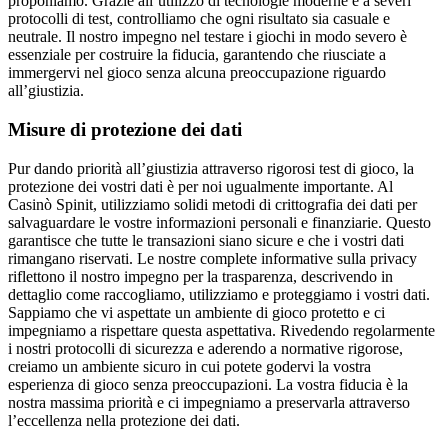
proponiamo. Grazie all’utilizzo di tecnologie moderne e a severi
protocolli di test, controlliamo che ogni risultato sia casuale e
neutrale. Il nostro impegno nel testare i giochi in modo severo è
essenziale per costruire la fiducia, garantendo che riusciate a
immergervi nel gioco senza alcuna preoccupazione riguardo
all’giustizia.
Misure di protezione dei dati
Pur dando priorità all’giustizia attraverso rigorosi test di gioco, la
protezione dei vostri dati è per noi ugualmente importante. Al
Casinò Spinit, utilizziamo solidi metodi di crittografia dei dati per
salvaguardare le vostre informazioni personali e finanziarie. Questo
garantisce che tutte le transazioni siano sicure e che i vostri dati
rimangano riservati. Le nostre complete informative sulla privacy
riflettono il nostro impegno per la trasparenza, descrivendo in
dettaglio come raccogliamo, utilizziamo e proteggiamo i vostri dati.
Sappiamo che vi aspettate un ambiente di gioco protetto e ci
impegniamo a rispettare questa aspettativa. Rivedendo regolarmente
i nostri protocolli di sicurezza e aderendo a normative rigorose,
creiamo un ambiente sicuro in cui potete godervi la vostra
esperienza di gioco senza preoccupazioni. La vostra fiducia è la
nostra massima priorità e ci impegniamo a preservarla attraverso
l’eccellenza nella protezione dei dati.