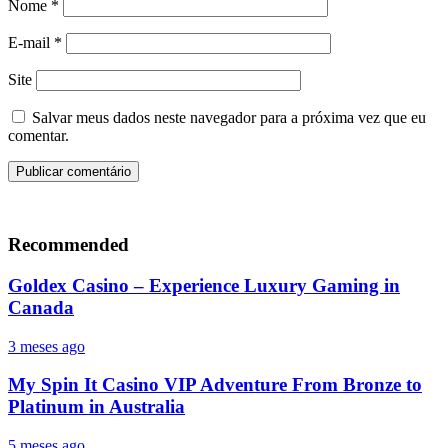
Nome
*
E-mail
*
Site
Salvar meus dados neste navegador para a próxima vez que eu
comentar.
Recommended
Goldex Casino – Experience Luxury Gaming in
Canada
3 meses ago
My Spin It Casino VIP Adventure From Bronze to
Platinum in Australia
5 meses ago