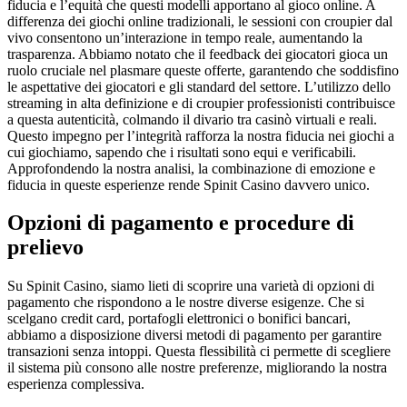
fiducia e l’equità che questi modelli apportano al gioco online. A
differenza dei giochi online tradizionali, le sessioni con croupier dal
vivo consentono un’interazione in tempo reale, aumentando la
trasparenza. Abbiamo notato che il feedback dei giocatori gioca un
ruolo cruciale nel plasmare queste offerte, garantendo che soddisfino
le aspettative dei giocatori e gli standard del settore. L’utilizzo dello
streaming in alta definizione e di croupier professionisti contribuisce
a questa autenticità, colmando il divario tra casinò virtuali e reali.
Questo impegno per l’integrità rafforza la nostra fiducia nei giochi a
cui giochiamo, sapendo che i risultati sono equi e verificabili.
Approfondendo la nostra analisi, la combinazione di emozione e
fiducia in queste esperienze rende Spinit Casino davvero unico.
Opzioni di pagamento e procedure di
prelievo
Su Spinit Casino, siamo lieti di scoprire una varietà di opzioni di
pagamento che rispondono a le nostre diverse esigenze. Che si
scelgano credit card, portafogli elettronici o bonifici bancari,
abbiamo a disposizione diversi metodi di pagamento per garantire
transazioni senza intoppi. Questa flessibilità ci permette di scegliere
il sistema più consono alle nostre preferenze, migliorando la nostra
esperienza complessiva.