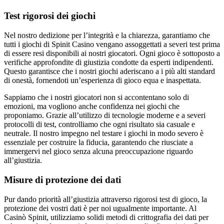
Test rigorosi dei giochi
Nel nostro dedizione per l’integrità e la chiarezza, garantiamo che
tutti i giochi di Spinit Casino vengano assoggettati a severi test prima
di essere resi disponibili ai nostri giocatori. Ogni gioco è sottoposto a
verifiche approfondite di giustizia condotte da esperti indipendenti.
Questo garantisce che i nostri giochi aderiscano a i più alti standard
di onestà, fornendoti un’esperienza di gioco equa e inaspettata.
Sappiamo che i nostri giocatori non si accontentano solo di
emozioni, ma vogliono anche confidenza nei giochi che
proponiamo. Grazie all’utilizzo di tecnologie moderne e a severi
protocolli di test, controlliamo che ogni risultato sia casuale e
neutrale. Il nostro impegno nel testare i giochi in modo severo è
essenziale per costruire la fiducia, garantendo che riusciate a
immergervi nel gioco senza alcuna preoccupazione riguardo
all’giustizia.
Misure di protezione dei dati
Pur dando priorità all’giustizia attraverso rigorosi test di gioco, la
protezione dei vostri dati è per noi ugualmente importante. Al
Casinò Spinit, utilizziamo solidi metodi di crittografia dei dati per