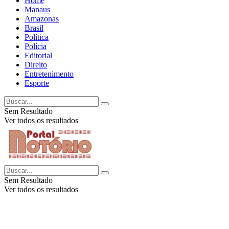
Home
Manaus
Amazonas
Brasil
Política
Polícia
Editorial
Direito
Entretenimento
Esporte
Sem Resultado
Ver todos os resultados
Sem Resultado
Ver todos os resultados