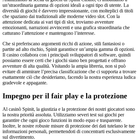
un’straordinaria gamma di opzioni ideali a ogni tipo di utente. La
diversità di giochi è davvero impressionante, con molteplici di titoli
che spaziano dai tradizionali alle moderne video slot. Con la
attenzione dedicata ai vari tipi di slot, troviamo avventure
emozionanti, narrazioni avvincenti e una grafica straordinaria che
catturano l’attenzione e mantengono l’interesse.
Che si preferiscano argomenti ricchi di azione, stili fantasiosi o
partite ad alto rischio, Spinit garantisce un’ampia gamma di opzioni.
Il casino collabora con i principali sviluppatori di software, quindi
possiamo essere certi che i giochi siano ben progettati e offrano
avventure di alta qualità. Visitando la ampia libreria, non si può
evitare di ammirare l’precisa classificazione che ci supporta a trovare
esattamente ciò che desideriamo, facendo la nostra esperienza ludica
gradevole e appagante.
Impegno per il fair play e la protezione
Al casinò Spinit, la giustizia e la protezione dei nostri giocatori sono
la nostra priorità assoluta. Utilizziamo severi test sui giochi per
garantire che ogni gioco funzioni in modo equo e trasparente.
Inoltre, le nostre robuste misure di protezione dei dati tutelano le tue
informazioni personali, permettendoti di concentrarti esclusivamente
sul divertimento.