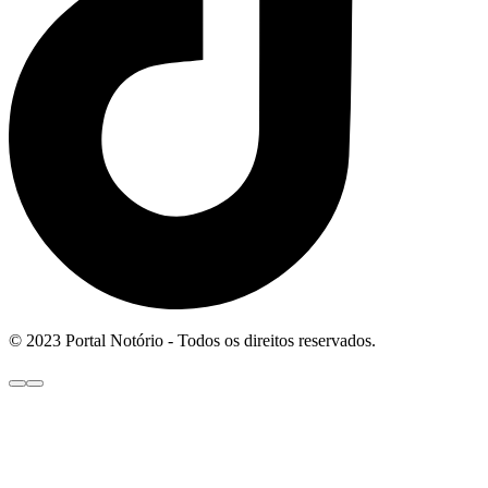
© 2023 Portal Notório - Todos os direitos reservados.