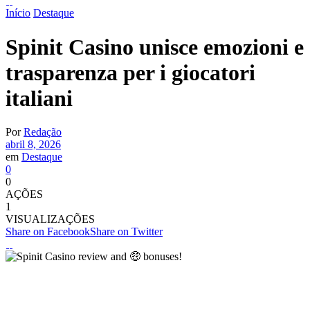
Início
Destaque
Spinit Casino unisce emozioni e
trasparenza per i giocatori
italiani
Por
Redação
abril 8, 2026
em
Destaque
0
0
AÇÕES
1
VISUALIZAÇÕES
Share on Facebook
Share on Twitter