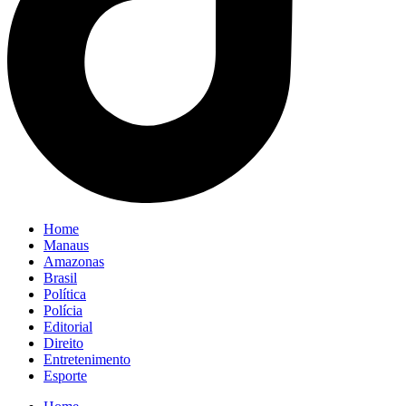
Home
Manaus
Amazonas
Brasil
Política
Polícia
Editorial
Direito
Entretenimento
Esporte