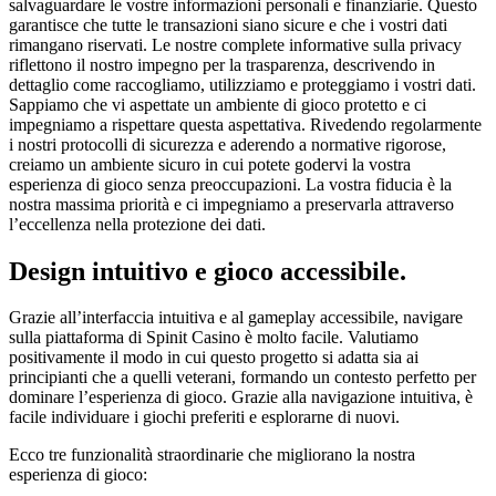
salvaguardare le vostre informazioni personali e finanziarie. Questo
garantisce che tutte le transazioni siano sicure e che i vostri dati
rimangano riservati. Le nostre complete informative sulla privacy
riflettono il nostro impegno per la trasparenza, descrivendo in
dettaglio come raccogliamo, utilizziamo e proteggiamo i vostri dati.
Sappiamo che vi aspettate un ambiente di gioco protetto e ci
impegniamo a rispettare questa aspettativa. Rivedendo regolarmente
i nostri protocolli di sicurezza e aderendo a normative rigorose,
creiamo un ambiente sicuro in cui potete godervi la vostra
esperienza di gioco senza preoccupazioni. La vostra fiducia è la
nostra massima priorità e ci impegniamo a preservarla attraverso
l’eccellenza nella protezione dei dati.
Design intuitivo e gioco accessibile.
Grazie all’interfaccia intuitiva e al gameplay accessibile, navigare
sulla piattaforma di Spinit Casino è molto facile. Valutiamo
positivamente il modo in cui questo progetto si adatta sia ai
principianti che a quelli veterani, formando un contesto perfetto per
dominare l’esperienza di gioco. Grazie alla navigazione intuitiva, è
facile individuare i giochi preferiti e esplorarne di nuovi.
Ecco tre funzionalità straordinarie che migliorano la nostra
esperienza di gioco: