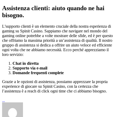
Assistenza clienti: aiuto quando ne hai
bisogno.
L’supporto clienti è un elemento cruciale della nostra esperienza di
gaming su Spinit Casino. Sappiamo che navigare nel mondo del
gaming online potrebbe a volte mostrare delle sfide, ed è per questo
che offriamo la massima priorità a un’assistenza di qualità. Il nostro
gruppo di assistenza si dedica a offrire un aiuto veloce ed efficiente
ogni volta che ne abbiamo necessità. Ecco perché apprezziamo il
loro servizio:
Chat in diretta
Supporto via e-mail
Domande frequenti complete
Grazie a le opzioni di assistenza, possiamo apprezzare la propria
experience di giocare su Spinit Casino, con la certezza che
l’assistenza è a reach di click ogni time che ci abbiamo bisogno.