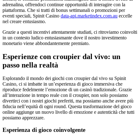
adrenalina, offrendoci continue opportunità di interagire con la
piattaforma. Che si tratti di bonus settimanali o promozioni per
eventi speciali, Spinit Casino
data-api.marketindex.com.au
eccelle
nel creare entusiasmo.
Grazie a questi incentivi attentamente studiati, ci ritroviamo coinvolti
in un contesto ludico entusiasmante dove il nostro investimento
monetario viene abbondantemente premiato.
Esperienze con croupier dal vivo: un
passo nella realtà
Esplorando il mondo dei giochi con croupier dal vivo su Spinit
Casino, ci si imbatte in un’esperienza di gioco immersiva che
riproduce fedelmente l’emozione di un casinò tradizionale. Grazie
all’interazione in tempo reale con il croupier, non solo possiamo
divertirci con i nostri giochi preferiti, ma possiamo anche avere più
fiducia nell’equità di ogni round. Questa trasformazione del gioco
online aggiunge un nuovo livello di emozione e autenticità che tutti
possiamo apprezzare.
Esperienza di gioco coinvolgente