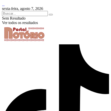
sexta-feira, agosto 7, 2026
Sem Resultado
Ver todos os resultados