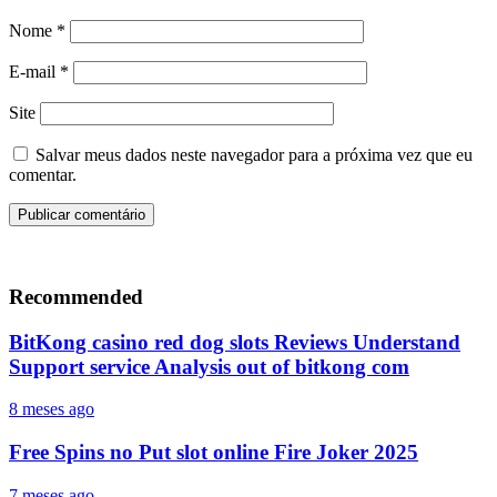
Nome
*
E-mail
*
Site
Salvar meus dados neste navegador para a próxima vez que eu
comentar.
Recommended
BitKong casino red dog slots Reviews Understand
Support service Analysis out of bitkong com
8 meses ago
Free Spins no Put slot online Fire Joker 2025
7 meses ago