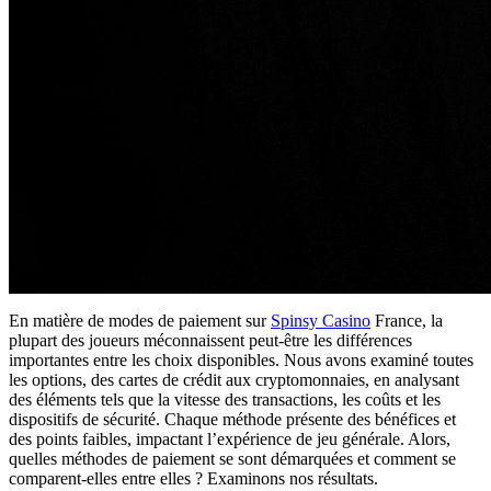
En matière de modes de paiement sur
Spinsy Casino
France, la
plupart des joueurs méconnaissent peut-être les différences
importantes entre les choix disponibles. Nous avons examiné toutes
les options, des cartes de crédit aux cryptomonnaies, en analysant
des éléments tels que la vitesse des transactions, les coûts et les
dispositifs de sécurité. Chaque méthode présente des bénéfices et
des points faibles, impactant l’expérience de jeu générale. Alors,
quelles méthodes de paiement se sont démarquées et comment se
comparent-elles entre elles ? Examinons nos résultats.