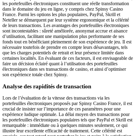
les portefeuilles électroniques constituent une réelle transformation
dans le domaine du jeu en ligne, y compris chez Spinsy Casino
France. Parmi les options les plus populaires, PayPal, Skrill et
Neteller se démarquent par leur système ergonomique et la célérité
de leurs transactions. Les avantages des portefeuilles électroniques
sont incontestables : sûreté améliorée, anonymat accrue et aisance
d’utilisation, facilitant une manipulation plus performante de ses
fonds tout en bénéficiant pleinement de son expérience de jeu. Il est
nécessaire toutefois de prendre en compte leurs désavantages, tels
que les charges potentiels de retrait et leur présence limitée dans
certaines localités. En évaluant de ces facteurs, il est envisageable de
faire un décision éclairé quant à l’utilisation des portefeuilles
électroniques dans ses transactions de casino, et ainsi d’optimiser
son expérience totale chez Spinsy.
Analyse des rapidités de transaction
Lors de l’évaluation de la vitesse des transactions via les
portefeuilles électroniques proposés par Spinsy Casino France, il est
crucial de insister sur l’importance de ces paramètres pour une
expérience ludique optimale. La délai moyen des transactions pour
les portefeuilles électroniques populaires tels que PayPal et Skrill est
remarquable : immédiate ou à quelques minutes seulement, ce qui
illustre leur excellente efficacité de traitement. Cette célérité est