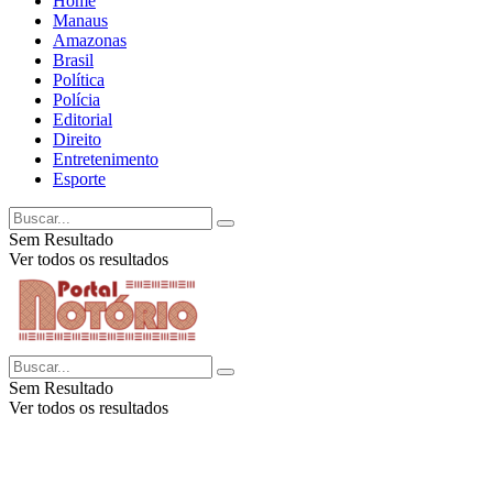
Home
Manaus
Amazonas
Brasil
Política
Polícia
Editorial
Direito
Entretenimento
Esporte
Sem Resultado
Ver todos os resultados
Sem Resultado
Ver todos os resultados