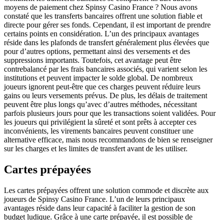
moyens de paiement chez Spinsy Casino France ? Nous avons
constaté que les transferts bancaires offrent une solution fiable et
directe pour gérer ses fonds. Cependant, il est important de prendre
certains points en considération. L’un des principaux avantages
réside dans les plafonds de transfert généralement plus élevées que
pour d’autres options, permettant ainsi des versements et des
suppressions importants. Toutefois, cet avantage peut être
contrebalancé par les frais bancaires associés, qui varient selon les
institutions et peuvent impacter le solde global. De nombreux
joueurs ignorent peut-être que ces charges peuvent réduire leurs
gains ou leurs versements prévus. De plus, les délais de traitement
peuvent être plus longs qu’avec d’autres méthodes, nécessitant
parfois plusieurs jours pour que les transactions soient validées. Pour
les joueurs qui privilégient la sûreté et sont prêts à accepter ces
inconvénients, les virements bancaires peuvent constituer une
alternative efficace, mais nous recommandons de bien se renseigner
sur les charges et les limites de transfert avant de les utiliser.
Cartes prépayées
Les cartes prépayées offrent une solution commode et discrète aux
joueurs de Spinsy Casino France. L’un de leurs principaux
avantages réside dans leur capacité à faciliter la gestion de son
budget ludique. Grâce à une carte prépayée, il est possible de