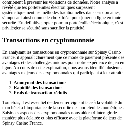
contribuent à prévenir les violations de données. Notre analyse a
révélé que les portefeuilles électroniques surpassent
systématiquement les méthodes traditionnelles dans ces domaines,
s’imposant ainsi comme le choix idéal pour jouer en ligne en toute
sécurité. En définitive, opter pour un portefeuille électronique, c’est
privilégier sa sécurité sans sacrifier la praticité.
Transactions en cryptomonnaie
En analysant les transactions en cryptomonnaie sur Spinsy Casino
France, il apparaît clairement que ce mode de paiement présente des
avantages et des challenges uniques pour notre expérience de jeu en
ligne. Au cours de cette exploration, nous avons identifié plusieurs
avantages majeurs des cryptomonnaies qui participent à leur attrait :
Anonymat des transactions
Rapidité des transactions
Frais de transaction réduits
Toutefois, il est essentiel de demeurer vigilant face à la volatilité du
marché et à l’importance de la sécurité des portefeuilles numériques.
Saisir ces aspects des cryptomonnaies nous aidera d’interagir de
manière plus éclairée et plus efficace avec la plateforme de jeux de
Spinsy Casino France.