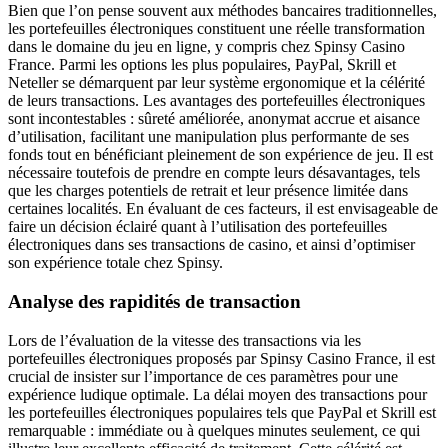
Bien que l’on pense souvent aux méthodes bancaires traditionnelles,
les portefeuilles électroniques constituent une réelle transformation
dans le domaine du jeu en ligne, y compris chez Spinsy Casino
France. Parmi les options les plus populaires, PayPal, Skrill et
Neteller se démarquent par leur système ergonomique et la célérité
de leurs transactions. Les avantages des portefeuilles électroniques
sont incontestables : sûreté améliorée, anonymat accrue et aisance
d’utilisation, facilitant une manipulation plus performante de ses
fonds tout en bénéficiant pleinement de son expérience de jeu. Il est
nécessaire toutefois de prendre en compte leurs désavantages, tels
que les charges potentiels de retrait et leur présence limitée dans
certaines localités. En évaluant de ces facteurs, il est envisageable de
faire un décision éclairé quant à l’utilisation des portefeuilles
électroniques dans ses transactions de casino, et ainsi d’optimiser
son expérience totale chez Spinsy.
Analyse des rapidités de transaction
Lors de l’évaluation de la vitesse des transactions via les
portefeuilles électroniques proposés par Spinsy Casino France, il est
crucial de insister sur l’importance de ces paramètres pour une
expérience ludique optimale. La délai moyen des transactions pour
les portefeuilles électroniques populaires tels que PayPal et Skrill est
remarquable : immédiate ou à quelques minutes seulement, ce qui