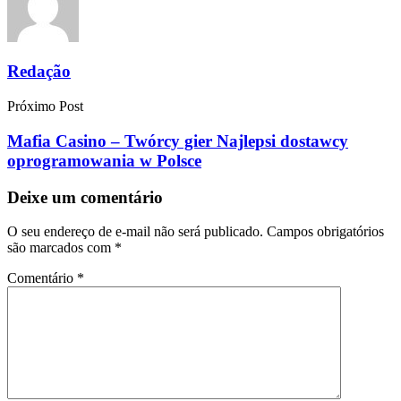
Redação
Próximo Post
Mafia Casino – Twórcy gier Najlepsi dostawcy
oprogramowania w Polsce
Deixe um comentário
O seu endereço de e-mail não será publicado.
Campos obrigatórios
são marcados com
*
Comentário
*