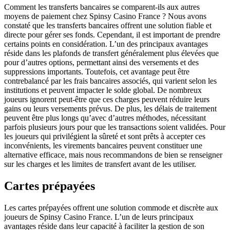
Comment les transferts bancaires se comparent-ils aux autres
moyens de paiement chez Spinsy Casino France ? Nous avons
constaté que les transferts bancaires offrent une solution fiable et
directe pour gérer ses fonds. Cependant, il est important de prendre
certains points en considération. L’un des principaux avantages
réside dans les plafonds de transfert généralement plus élevées que
pour d’autres options, permettant ainsi des versements et des
suppressions importants. Toutefois, cet avantage peut être
contrebalancé par les frais bancaires associés, qui varient selon les
institutions et peuvent impacter le solde global. De nombreux
joueurs ignorent peut-être que ces charges peuvent réduire leurs
gains ou leurs versements prévus. De plus, les délais de traitement
peuvent être plus longs qu’avec d’autres méthodes, nécessitant
parfois plusieurs jours pour que les transactions soient validées. Pour
les joueurs qui privilégient la sûreté et sont prêts à accepter ces
inconvénients, les virements bancaires peuvent constituer une
alternative efficace, mais nous recommandons de bien se renseigner
sur les charges et les limites de transfert avant de les utiliser.
Cartes prépayées
Les cartes prépayées offrent une solution commode et discrète aux
joueurs de Spinsy Casino France. L’un de leurs principaux
avantages réside dans leur capacité à faciliter la gestion de son