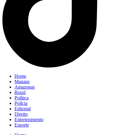
Home
Manaus
Amazonas
Brasil
Política
Polícia
Editorial
Direito
Entretenimento
Esporte