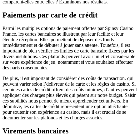
comparent-elles entre elles ? Examinons nos résultats.
Paiements par carte de crédit
Parmi les multiples options de paiement offertes par Spinsy Casino
France, les cartes bancaires se illustrent par leur facilité et leur
étendue réception. Elles permettent de déposer des fonds
immédiatement et de débuter à jouer sans attente. Toutefois, il est
important de bien vérifier les limites de carte bancaire fixées par les
divers institutions. Ces plafonds peuvent avoir un effet considérable
sur votre expérience de jeu, notamment si vous souhaitez effectuer
des paris conséquentes.
De plus, il est important de considérer des coûts de transaction, qui
peuvent varier selon l’délivreur de la carte et les règles du casino. Si
certaines cartes de crédit offrent des coûts minimes, d’autres peuvent
appliquer des charges plus élevés qui pèsent sur notre budget. Saisir
ces subtilités nous permet de mieux appréhender cet univers. En
définitive, les cartes de crédit représentent une option alléchante
pour soutenir son expérience au casino, mais il est crucial de se
documenter sur les plafonds et les charges associés.
Virements bancaires