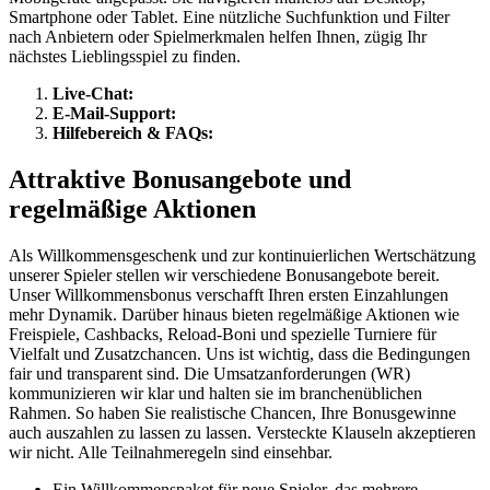
Smartphone oder Tablet. Eine nützliche Suchfunktion und Filter
nach Anbietern oder Spielmerkmalen helfen Ihnen, zügig Ihr
nächstes Lieblingsspiel zu finden.
Live-Chat:
E-Mail-Support:
Hilfebereich & FAQs:
Attraktive Bonusangebote und
regelmäßige Aktionen
Als Willkommensgeschenk und zur kontinuierlichen Wertschätzung
unserer Spieler stellen wir verschiedene Bonusangebote bereit.
Unser Willkommensbonus verschafft Ihren ersten Einzahlungen
mehr Dynamik. Darüber hinaus bieten regelmäßige Aktionen wie
Freispiele, Cashbacks, Reload-Boni und spezielle Turniere für
Vielfalt und Zusatzchancen. Uns ist wichtig, dass die Bedingungen
fair und transparent sind. Die Umsatzanforderungen (WR)
kommunizieren wir klar und halten sie im branchenüblichen
Rahmen. So haben Sie realistische Chancen, Ihre Bonusgewinne
auch auszahlen zu lassen zu lassen. Versteckte Klauseln akzeptieren
wir nicht. Alle Teilnahmeregeln sind einsehbar.
Ein Willkommenspaket für neue Spieler, das mehrere