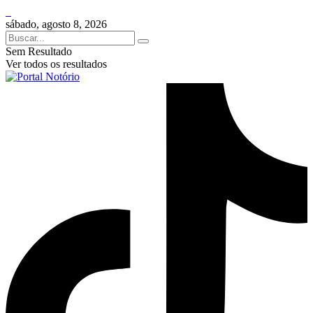
sábado, agosto 8, 2026
Sem Resultado
Ver todos os resultados