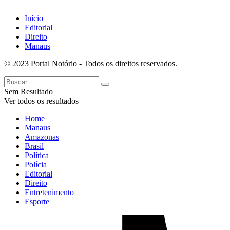
Início
Editorial
Direito
Manaus
© 2023 Portal Notório - Todos os direitos reservados.
Sem Resultado
Ver todos os resultados
Home
Manaus
Amazonas
Brasil
Política
Polícia
Editorial
Direito
Entretenimento
Esporte