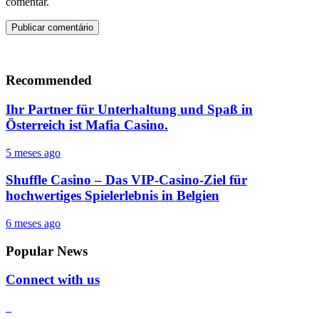
comentar.
Recommended
Ihr Partner für Unterhaltung und Spaß in
Österreich ist Mafia Casino.
5 meses ago
Shuffle Casino – Das VIP-Casino-Ziel für
hochwertiges Spielerlebnis in Belgien
6 meses ago
Popular News
Connect with us