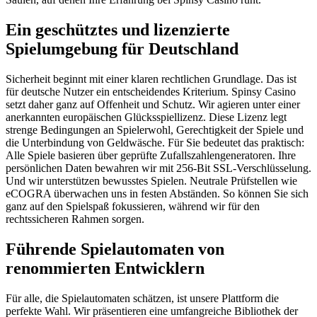
Ein geschütztes und lizenzierte
Spielumgebung für Deutschland
Sicherheit beginnt mit einer klaren rechtlichen Grundlage. Das ist
für deutsche Nutzer ein entscheidendes Kriterium. Spinsy Casino
setzt daher ganz auf Offenheit und Schutz. Wir agieren unter einer
anerkannten europäischen Glücksspiellizenz. Diese Lizenz legt
strenge Bedingungen an Spielerwohl, Gerechtigkeit der Spiele und
die Unterbindung von Geldwäsche. Für Sie bedeutet das praktisch:
Alle Spiele basieren über geprüfte Zufallszahlengeneratoren. Ihre
persönlichen Daten bewahren wir mit 256-Bit SSL-Verschlüsselung.
Und wir unterstützen bewusstes Spielen. Neutrale Prüfstellen wie
eCOGRA überwachen uns in festen Abständen. So können Sie sich
ganz auf den Spielspaß fokussieren, während wir für den
rechtssicheren Rahmen sorgen.
Führende Spielautomaten von
renommierten Entwicklern
Für alle, die Spielautomaten schätzen, ist unsere Plattform die
perfekte Wahl. Wir präsentieren eine umfangreiche Bibliothek der