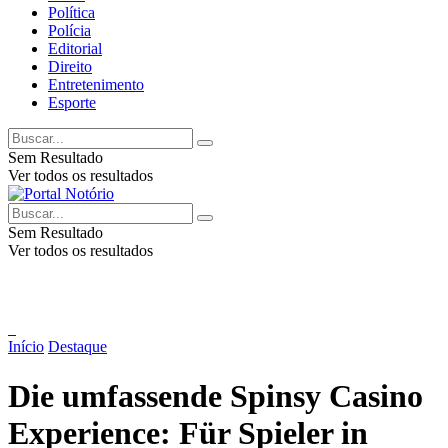
Política
Polícia
Editorial
Direito
Entretenimento
Esporte
Sem Resultado
Ver todos os resultados
Sem Resultado
Ver todos os resultados
Início
Destaque
Die umfassende Spinsy Casino
Experience: Für Spieler in