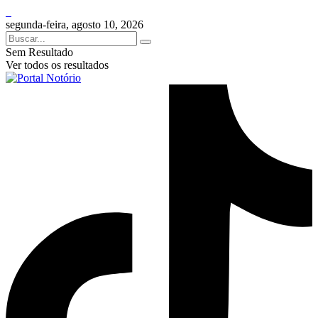
segunda-feira, agosto 10, 2026
Sem Resultado
Ver todos os resultados