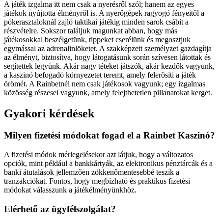
A játék izgalma itt nem csak a nyerésről szól; hanem az egyes
játékok nyújtotta élményről is. A nyerőgépek ragyogó fényeitől a
pókerasztaloknál zajló taktikai játékig minden sarok csábít a
részvételre. Sokszor találjuk magunkat abban, hogy más
játékosokkal beszélgetünk, tippeket cserélünk és megosztjuk
egymással az adrenalinlöketet. A szakképzett személyzet gazdagítja
az élményt, biztosítva, hogy látogatásunk során szívesen látottak és
segítettek legyünk. Akár nagy téteket játszók, akár kezdők vagyunk,
a kaszinó befogadó környezetet teremt, amely felerősíti a játék
örömét. A Rainbetnél nem csak játékosok vagyunk; egy izgalmas
közösség részesei vagyunk, amely felejthetetlen pillanatokat kerget.
Gyakori kérdések
Milyen fizetési módokat fogad el a Rainbet Kaszinó?
A fizetési módok mérlegelésekor azt látjuk, hogy a változatos
opciók, mint például a bankkártyák, az elektronikus pénztárcák és a
banki átutalások jellemzően zökkenőmentesebbé teszik a
tranzakciókat. Fontos, hogy megbízható és praktikus fizetési
módokat válasszunk a játékélményünkhöz.
Elérhető az ügyfélszolgálat?