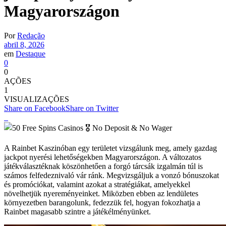
Magyarországon
Por
Redação
abril 8, 2026
em
Destaque
0
0
AÇÕES
1
VISUALIZAÇÕES
Share on Facebook
Share on Twitter
A Rainbet Kaszinóban egy területet vizsgálunk meg, amely gazdag
jackpot nyerési lehetőségekben Magyarországon. A változatos
játékválasztéknak köszönhetően a forgó tárcsák izgalmán túl is
számos felfedeznivaló vár ránk. Megvizsgáljuk a vonzó bónuszokat
és promóciókat, valamint azokat a stratégiákat, amelyekkel
növelhetjük nyereményeinket. Miközben ebben az lendületes
környezetben barangolunk, fedezzük fel, hogyan fokozhatja a
Rainbet magasabb szintre a játékélményünket.