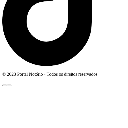
© 2023 Portal Notório - Todos os direitos reservados.