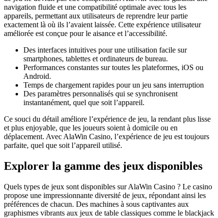
navigation fluide et une compatibilité optimale avec tous les
appareils, permettant aux utilisateurs de reprendre leur partie
exactement là où ils l’avaient laissée. Cette expérience utilisateur
améliorée est conçue pour le aisance et l’accessibilité.
Des interfaces intuitives pour une utilisation facile sur
smartphones, tablettes et ordinateurs de bureau.
Performances constantes sur toutes les plateformes, iOS ou
Android.
Temps de chargement rapides pour un jeu sans interruption
Des paramètres personnalisés qui se synchronisent
instantanément, quel que soit l’appareil.
Ce souci du détail améliore l’expérience de jeu, la rendant plus lisse
et plus enjoyable, que les joueurs soient à domicile ou en
déplacement. Avec AlaWin Casino, l’expérience de jeu est toujours
parfaite, quel que soit l’appareil utilisé.
Explorer la gamme des jeux disponibles
Quels types de jeux sont disponibles sur AlaWin Casino ? Le casino
propose une impressionnante diversité de jeux, répondant ainsi les
préférences de chacun. Des machines à sous captivantes aux
graphismes vibrants aux jeux de table classiques comme le blackjack