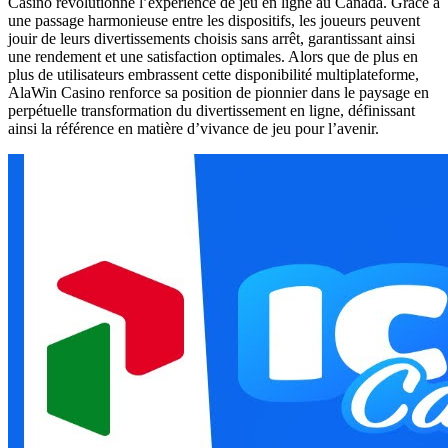
Casino révolutionne l’expérience de jeu en ligne au Canada. Grâce à
une passage harmonieuse entre les dispositifs, les joueurs peuvent
jouir de leurs divertissements choisis sans arrêt, garantissant ainsi
une rendement et une satisfaction optimales. Alors que de plus en
plus de utilisateurs embrassent cette disponibilité multiplateforme,
AlaWin Casino renforce sa position de pionnier dans le paysage en
perpétuelle transformation du divertissement en ligne, définissant
ainsi la référence en matière d’vivance de jeu pour l’avenir.