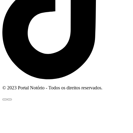
© 2023 Portal Notório - Todos os direitos reservados.