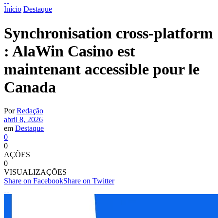
Início
Destaque
Synchronisation cross-platform
: AlaWin Casino est
maintenant accessible pour le
Canada
Por
Redação
abril 8, 2026
em
Destaque
0
0
AÇÕES
0
VISUALIZAÇÕES
Share on Facebook
Share on Twitter