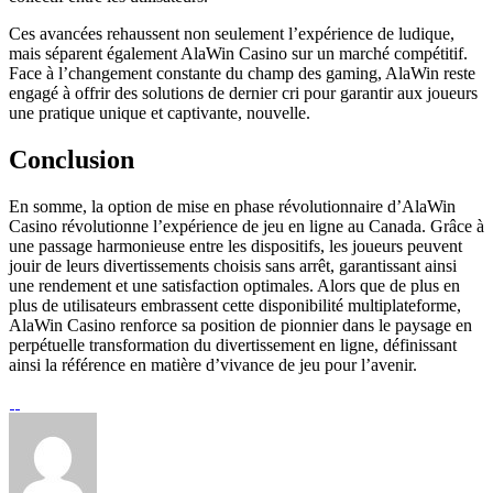
Ces avancées rehaussent non seulement l’expérience de ludique,
mais séparent également AlaWin Casino sur un marché compétitif.
Face à l’changement constante du champ des gaming, AlaWin reste
engagé à offrir des solutions de dernier cri pour garantir aux joueurs
une pratique unique et captivante, nouvelle.
Conclusion
En somme, la option de mise en phase révolutionnaire d’AlaWin
Casino révolutionne l’expérience de jeu en ligne au Canada. Grâce à
une passage harmonieuse entre les dispositifs, les joueurs peuvent
jouir de leurs divertissements choisis sans arrêt, garantissant ainsi
une rendement et une satisfaction optimales. Alors que de plus en
plus de utilisateurs embrassent cette disponibilité multiplateforme,
AlaWin Casino renforce sa position de pionnier dans le paysage en
perpétuelle transformation du divertissement en ligne, définissant
ainsi la référence en matière d’vivance de jeu pour l’avenir.