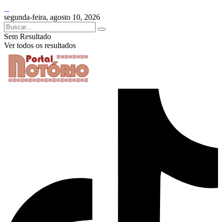
segunda-feira, agosto 10, 2026
Sem Resultado
Ver todos os resultados