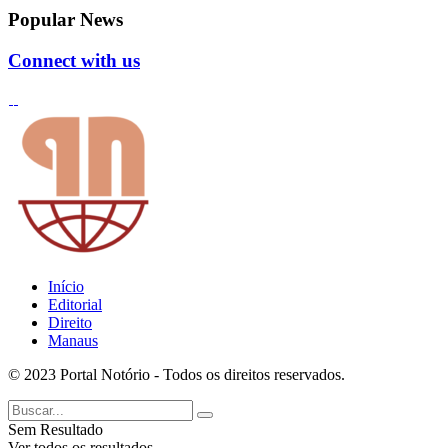
Popular News
Connect with us
Início
Editorial
Direito
Manaus
© 2023 Portal Notório - Todos os direitos reservados.
Sem Resultado
Ver todos os resultados