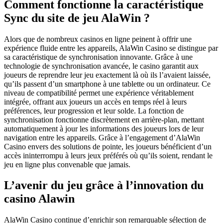
Comment fonctionne la caractéristique
Sync du site de jeu AlaWin ?
Alors que de nombreux casinos en ligne peinent à offrir une
expérience fluide entre les appareils, AlaWin Casino se distingue par
sa caractéristique de synchronisation innovante. Grâce à une
technologie de synchronisation avancée, le casino garantit aux
joueurs de reprendre leur jeu exactement là où ils l’avaient laissée,
qu’ils passent d’un smartphone à une tablette ou un ordinateur. Ce
niveau de compatibilité permet une expérience véritablement
intégrée, offrant aux joueurs un accès en temps réel à leurs
préférences, leur progression et leur solde. La fonction de
synchronisation fonctionne discrètement en arrière-plan, mettant
automatiquement à jour les informations des joueurs lors de leur
navigation entre les appareils. Grâce à l’engagement d’AlaWin
Casino envers des solutions de pointe, les joueurs bénéficient d’un
accès ininterrompu à leurs jeux préférés où qu’ils soient, rendant le
jeu en ligne plus convenable que jamais.
L’avenir du jeu grâce à l’innovation du
casino Alawin
AlaWin Casino continue d’enrichir son remarquable sélection de