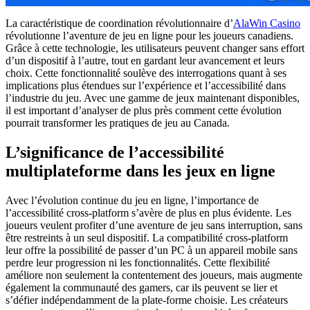
La caractéristique de coordination révolutionnaire d’
AlaWin Casino
révolutionne l’aventure de jeu en ligne pour les joueurs canadiens.
Grâce à cette technologie, les utilisateurs peuvent changer sans effort
d’un dispositif à l’autre, tout en gardant leur avancement et leurs
choix. Cette fonctionnalité soulève des interrogations quant à ses
implications plus étendues sur l’expérience et l’accessibilité dans
l’industrie du jeu. Avec une gamme de jeux maintenant disponibles,
il est important d’analyser de plus près comment cette évolution
pourrait transformer les pratiques de jeu au Canada.
L’significance de l’accessibilité
multiplateforme dans les jeux en ligne
Avec l’évolution continue du jeu en ligne, l’importance de
l’accessibilité cross-platform s’avère de plus en plus évidente. Les
joueurs veulent profiter d’une aventure de jeu sans interruption, sans
être restreints à un seul dispositif. La compatibilité cross-platform
leur offre la possibilité de passer d’un PC à un appareil mobile sans
perdre leur progression ni les fonctionnalités. Cette flexibilité
améliore non seulement la contentement des joueurs, mais augmente
également la communauté des gamers, car ils peuvent se lier et
s’défier indépendamment de la plate-forme choisie. Les créateurs