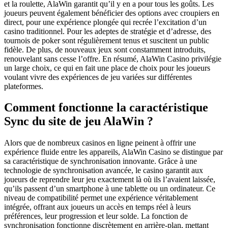
et la roulette, AlaWin garantit qu’il y en a pour tous les goûts. Les
joueurs peuvent également bénéficier des options avec croupiers en
direct, pour une expérience plongée qui recrée l’excitation d’un
casino traditionnel. Pour les adeptes de stratégie et d’adresse, des
tournois de poker sont régulièrement tenus et suscitent un public
fidèle. De plus, de nouveaux jeux sont constamment introduits,
renouvelant sans cesse l’offre. En résumé, AlaWin Casino privilégie
un large choix, ce qui en fait une place de choix pour les joueurs
voulant vivre des expériences de jeu variées sur différentes
plateformes.
Comment fonctionne la caractéristique
Sync du site de jeu AlaWin ?
Alors que de nombreux casinos en ligne peinent à offrir une
expérience fluide entre les appareils, AlaWin Casino se distingue par
sa caractéristique de synchronisation innovante. Grâce à une
technologie de synchronisation avancée, le casino garantit aux
joueurs de reprendre leur jeu exactement là où ils l’avaient laissée,
qu’ils passent d’un smartphone à une tablette ou un ordinateur. Ce
niveau de compatibilité permet une expérience véritablement
intégrée, offrant aux joueurs un accès en temps réel à leurs
préférences, leur progression et leur solde. La fonction de
synchronisation fonctionne discrètement en arrière-plan, mettant