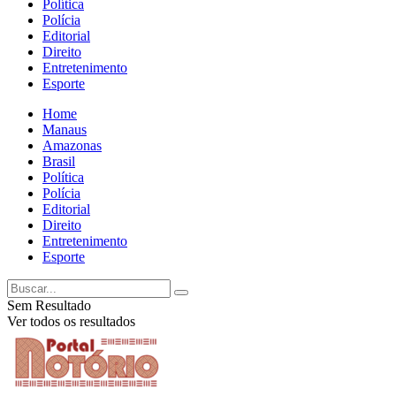
Política
Polícia
Editorial
Direito
Entretenimento
Esporte
Home
Manaus
Amazonas
Brasil
Política
Polícia
Editorial
Direito
Entretenimento
Esporte
Sem Resultado
Ver todos os resultados