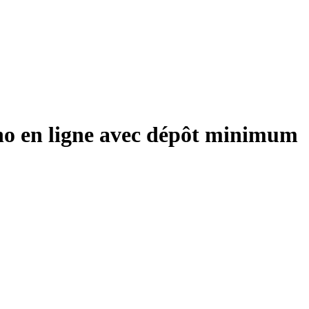
ino en ligne avec dépôt minimum