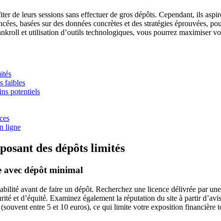
er de leurs sessions sans effectuer de gros dépôts. Cependant, ils aspir
ancées, basées sur des données concrètes et des stratégies éprouvées, p
nkroll et utilisation d’outils technologiques, vous pourrez maximiser vo
ités
s faibles
ns potentiels
ces
n ligne
posant des dépôts limités
le avec dépôt minimal
r fiabilité avant de faire un dépôt. Recherchez une licence délivrée par 
ité et d’équité. Examinez également la réputation du site à partir d’avis
souvent entre 5 et 10 euros), ce qui limite votre exposition financière to