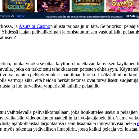
rkossa, ja
Azurslot Casino
n alusta tarjoaa juuri tätä. Se priorisoi pelaaj
le. Yhdessä laajan pelivalikoiman ja omistautumisen vastuullisiin pelaami
aatuisen?
ettina, minkä vuoksi se ottaa käyttöön luotettavan kehyksen käyttäjien h
 avulla, jotka on tarkoitettu tehokkaaseen petosten ehkäisyyn. Käyttämäl
at voivat nauttia pelikokemuksestaan ilman huolia. Lisäksi tiimi on koulut
la varmoja siitä, että heidän herkät tietonsa ovat turvallisesti suojattu
a ja luo turvallista ympäristöä kaikille pelaajille.
uu vaihtelevalla pelivalikoimallaan, joka houkuttelee useisiin pelaajien 
a nykyaikaisiin videopeliautomaatteihin ja live-jakajapeleihin. Tämä vaik
Alusta ajankohtaistaa tarjontaansa usein lisäämällä innovatiivisia pelejä
ös rakentaa ystävällisen ilmapiirin, jossa kaikki pelaaja voi loistaa. T