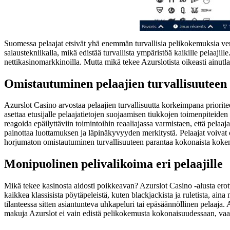
Suomessa pelaajat etsivät yhä enemmän turvallisia pelikokemuksia ve
salaustekniikalla, mikä edistää turvallista ympäristöä kaikille pelaajil
nettikasinomarkkinoilla. Mutta mikä tekee Azurslotista oikeasti ainutl
Omistautuminen pelaajien turvallisuuteen
Azurslot Casino arvostaa pelaajien turvallisuutta korkeimpana priorite
asettaa etusijalle pelaajatietojen suojaamisen tiukkojen toimenpiteiden
reagoida epäilyttäviin toimintoihin reaaliajassa varmistaen, että pelaaj
painottaa luottamuksen ja läpinäkyvyyden merkitystä. Pelaajat voivat ol
horjumaton omistautuminen turvallisuuteen parantaa kokonaista kokemust
Monipuolinen pelivalikoima eri pelaajille
Mikä tekee kasinosta aidosti poikkeavan? Azurslot Casino -alusta erott
kaikkea klassisista pöytäpeleistä, kuten blackjackista ja ruletista, ain
tilanteessa sitten asiantunteva uhkapeluri tai epäsäännöllinen pelaaja. 
makuja Azurslot ei vain edistä pelikokemusta kokonaisuudessaan, vaan my