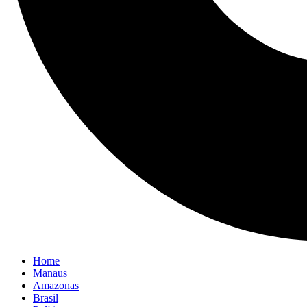
Home
Manaus
Amazonas
Brasil