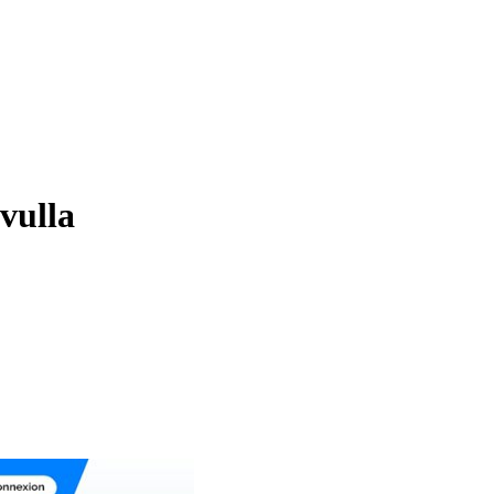
vulla