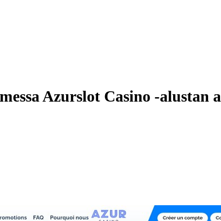
essa Azurslot Casino -alustan a