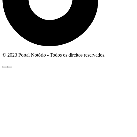
© 2023 Portal Notório - Todos os direitos reservados.