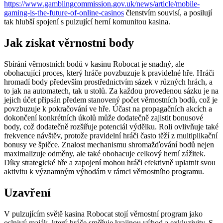
https://www.gamblingcommission.gov.uk/news/article/mobile-
gaming-is-the-future-of-online-casinos
členstvím souvisí, a posilují
tak hlubší spojení s pulzující herní komunitou kasina.
Jak získat věrnostní body
Sbírání věrnostních bodů v kasinu Robocat je snadný, ale
obohacující proces, který hráče povzbuzuje k pravidelné hře. Hráči
hromadí body především prostřednictvím sázek v různých hrách, a
to jak na automatech, tak u stolů. Za každou provedenou sázku je na
jejich účet připsán předem stanovený počet věrnostních bodů, což je
povzbuzuje k pokračování ve hře. Účast na propagačních akcích a
dokončení konkrétních úkolů může dodatečně zajistit bonusové
body, což dodatečně rozšiřuje potenciál výdělku. Roli ovlivňuje také
frekvence návštěv, protože pravidelní hráči často těží z multiplikační
bonusy ve špičce. Znalost mechanismu shromažďování bodů nejen
maximalizuje odměny, ale také obohacuje celkový herní zážitek.
Díky strategické hře a zapojení mohou hráči efektivně uplatnit svou
aktivitu k významným výhodám v rámci věrnostního programu.
Uzavření
V pulzujícím světě kasina Robocat stojí věrnostní program jako
oslnivý maják, který hráče směřuje krajinou výhod a exkluzivity. S