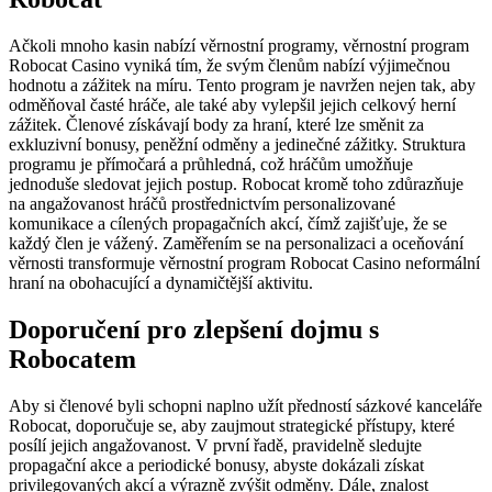
Ačkoli mnoho kasin nabízí věrnostní programy, věrnostní program
Robocat Casino vyniká tím, že svým členům nabízí výjimečnou
hodnotu a zážitek na míru. Tento program je navržen nejen tak, aby
odměňoval časté hráče, ale také aby vylepšil jejich celkový herní
zážitek. Členové získávají body za hraní, které lze směnit za
exkluzivní bonusy, peněžní odměny a jedinečné zážitky. Struktura
programu je přímočará a průhledná, což hráčům umožňuje
jednoduše sledovat jejich postup. Robocat kromě toho zdůrazňuje
na angažovanost hráčů prostřednictvím personalizované
komunikace a cílených propagačních akcí, čímž zajišťuje, že se
každý člen je vážený. Zaměřením se na personalizaci a oceňování
věrnosti transformuje věrnostní program Robocat Casino neformální
hraní na obohacující a dynamičtější aktivitu.
Doporučení pro zlepšení dojmu s
Robocatem
Aby si členové byli schopni naplno užít předností sázkové kanceláře
Robocat, doporučuje se, aby zaujmout strategické přístupy, které
posílí jejich angažovanost. V první řadě, pravidelně sledujte
propagační akce a periodické bonusy, abyste dokázali získat
privilegovaných akcí a výrazně zvýšit odměny. Dále, znalost