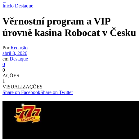
Início
Destaque
Věrnostní program a VIP
úrovně kasina Robocat v Česku
Por
Redação
abril 8, 2026
em
Destaque
0
0
AÇÕES
1
VISUALIZAÇÕES
Share on Facebook
Share on Twitter