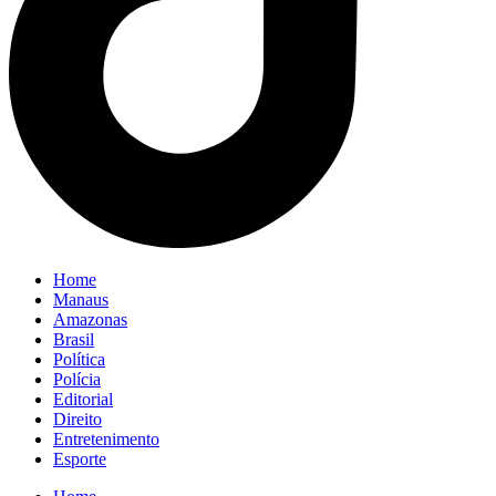
Home
Manaus
Amazonas
Brasil
Política
Polícia
Editorial
Direito
Entretenimento
Esporte