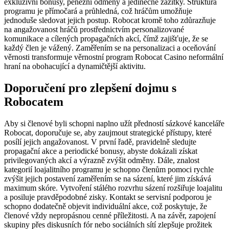
exkluzivní bonusy, peněžní odměny a jedinečné zážitky. Struktura
programu je přímočará a průhledná, což hráčům umožňuje
jednoduše sledovat jejich postup. Robocat kromě toho zdůrazňuje
na angažovanost hráčů prostřednictvím personalizované
komunikace a cílených propagačních akcí, čímž zajišťuje, že se
každý člen je vážený. Zaměřením se na personalizaci a oceňování
věrnosti transformuje věrnostní program Robocat Casino neformální
hraní na obohacující a dynamičtější aktivitu.
Doporučení pro zlepšení dojmu s
Robocatem
Aby si členové byli schopni naplno užít předností sázkové kanceláře
Robocat, doporučuje se, aby zaujmout strategické přístupy, které
posílí jejich angažovanost. V první řadě, pravidelně sledujte
propagační akce a periodické bonusy, abyste dokázali získat
privilegovaných akcí a výrazně zvýšit odměny. Dále, znalost
kategorií loajalitního programu je schopno členům pomoci rychle
zvýšit jejich postavení zaměřením se na sázení, které jim získává
maximum skóre. Vytvoření stálého rozvrhu sázení rozšiřuje loajalitu
a posiluje pravděpodobné zisky. Kontakt se servisní podporou je
schopno dodatečně objevit individuální akce, což poskytuje, že
členové vždy nepropásnou cenné příležitosti. A na závěr, zapojení
skupiny přes diskusních fór nebo sociálních sítí zlepšuje prožitek