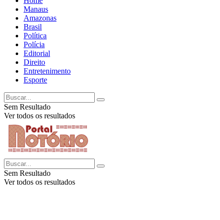
Home
Manaus
Amazonas
Brasil
Política
Polícia
Editorial
Direito
Entretenimento
Esporte
Sem Resultado
Ver todos os resultados
Sem Resultado
Ver todos os resultados