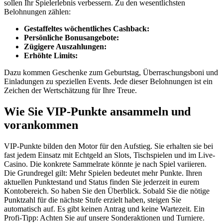
sollen Ihr Spielerlebnis verbessern. Zu den wesentlichsten
Belohnungen zählen:
Gestaffeltes wöchentliches Cashback:
Persönliche Bonusangebote:
Zügigere Auszahlungen:
Erhöhte Limits:
Dazu kommen Geschenke zum Geburtstag, Überraschungsboni und
Einladungen zu speziellen Events. Jede dieser Belohnungen ist ein
Zeichen der Wertschätzung für Ihre Treue.
Wie Sie VIP-Punkte ansammeln und
vorankommen
VIP-Punkte bilden den Motor für den Aufstieg. Sie erhalten sie bei
fast jedem Einsatz mit Echtgeld an Slots, Tischspielen und im Live-
Casino. Die konkrete Sammelrate könnte je nach Spiel variieren.
Die Grundregel gilt: Mehr Spielen bedeutet mehr Punkte. Ihren
aktuellen Punktestand und Status finden Sie jederzeit in eurem
Kontobereich. So haben Sie den Überblick. Sobald Sie die nötige
Punktzahl für die nächste Stufe erzielt haben, steigen Sie
automatisch auf. Es gibt keinen Antrag und keine Wartezeit. Ein
Profi-Tipp: Achten Sie auf unsere Sonderaktionen und Turniere.