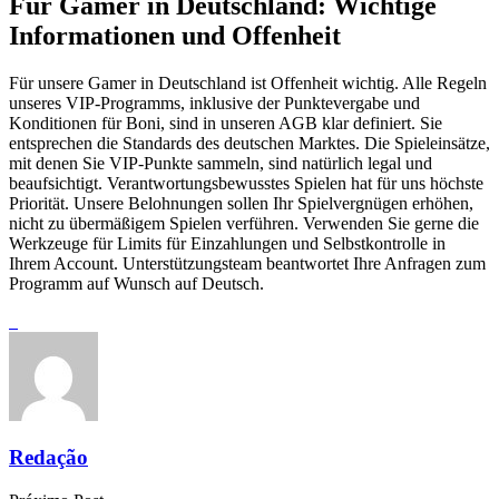
Für Gamer in Deutschland: Wichtige
Informationen und Offenheit
Für unsere Gamer in Deutschland ist Offenheit wichtig. Alle Regeln
unseres VIP-Programms, inklusive der Punktevergabe und
Konditionen für Boni, sind in unseren AGB klar definiert. Sie
entsprechen die Standards des deutschen Marktes. Die Spieleinsätze,
mit denen Sie VIP-Punkte sammeln, sind natürlich legal und
beaufsichtigt. Verantwortungsbewusstes Spielen hat für uns höchste
Priorität. Unsere Belohnungen sollen Ihr Spielvergnügen erhöhen,
nicht zu übermäßigem Spielen verführen. Verwenden Sie gerne die
Werkzeuge für Limits für Einzahlungen und Selbstkontrolle in
Ihrem Account. Unterstützungsteam beantwortet Ihre Anfragen zum
Programm auf Wunsch auf Deutsch.
Redação