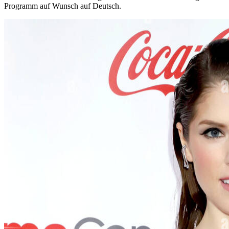
Programm auf Wunsch auf Deutsch.