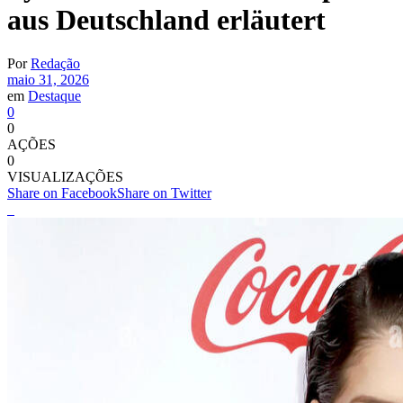
aus Deutschland erläutert
Por
Redação
maio 31, 2026
em
Destaque
0
0
AÇÕES
0
VISUALIZAÇÕES
Share on Facebook
Share on Twitter