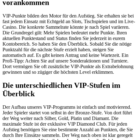
vorankommen
VIP-Punkte bilden den Motor für den Aufstieg. Sie erhalten sie bei
fast jedem Einsatz mit Echtgeld an Slots, Tischspielen und im Live-
Casino. Die konkrete Sammelrate könnte je nach Spiel variieren.
Die Grundregel gilt: Mehr Spielen bedeutet mehr Punkte. Ihren
aktuellen Punktestand und Status finden Sie jederzeit in eurem
Kontobereich. So haben Sie den Überblick. Sobald Sie die nötige
Punktzahl für die nächste Stufe erzielt haben, steigen Sie
automatisch auf. Es gibt keinen Antrag und keine Wartezeit. Ein
Profi-Tipp: Achten Sie auf unsere Sonderaktionen und Turniere.
Dort vermögen Sie oft zusätzliche VIP-Punkte als Extrabelohnung
gewinnen und so zügiger die höchsten Level erklimmen.
Die unterschiedlichen VIP-Stufen im
Überblick
Der Aufbau unseres VIP-Programms ist einfach und motivierend.
Jeder Spieler startet von selbst in der Bronze-Stufe. Von dort führt
der Weg weiter nach Silber, Gold, Platin und Diamant. Die
maximale Stufe ist der exklusive VIP Diamond Club. Für jeden
Aufstieg benötigen Sie eine bestimmte Anzahl an Punkten, die Sie
durch Ihre Einsätze sammeln. Der Weg nach oben ist klar geregelt