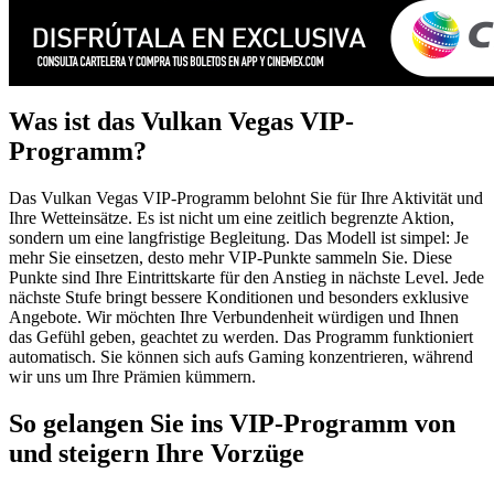
Was ist das Vulkan Vegas VIP-
Programm?
Das Vulkan Vegas VIP-Programm belohnt Sie für Ihre Aktivität und
Ihre Wetteinsätze. Es ist nicht um eine zeitlich begrenzte Aktion,
sondern um eine langfristige Begleitung. Das Modell ist simpel: Je
mehr Sie einsetzen, desto mehr VIP-Punkte sammeln Sie. Diese
Punkte sind Ihre Eintrittskarte für den Anstieg in nächste Level. Jede
nächste Stufe bringt bessere Konditionen und besonders exklusive
Angebote. Wir möchten Ihre Verbundenheit würdigen und Ihnen
das Gefühl geben, geachtet zu werden. Das Programm funktioniert
automatisch. Sie können sich aufs Gaming konzentrieren, während
wir uns um Ihre Prämien kümmern.
So gelangen Sie ins VIP-Programm von
und steigern Ihre Vorzüge