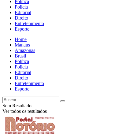
Política
Polícia
Editorial
Direito
Entretenimento
Esporte
Home
Manaus
Amazonas
Brasil
Política
Polícia
Editorial
Direito
Entretenimento
Esporte
Sem Resultado
Ver todos os resultados