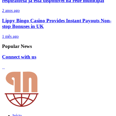
respiratória já está disponível na rede municipal
2 anos ago
Lippy Bingo Casino Provides Instant Payouts Non-
stop Bonuses in UK
1 mês ago
Popular News
Connect with us
Início