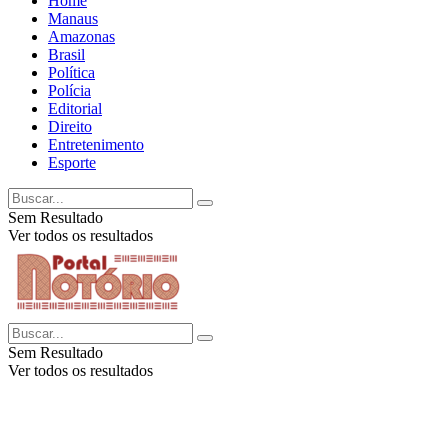
Home
Manaus
Amazonas
Brasil
Política
Polícia
Editorial
Direito
Entretenimento
Esporte
Sem Resultado
Ver todos os resultados
Sem Resultado
Ver todos os resultados