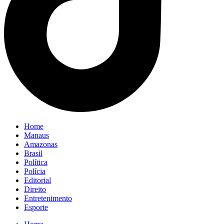
Home
Manaus
Amazonas
Brasil
Política
Polícia
Editorial
Direito
Entretenimento
Esporte