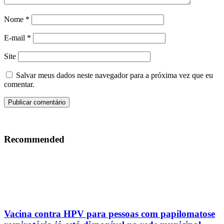
Nome
*
E-mail
*
Site
Salvar meus dados neste navegador para a próxima vez que eu
comentar.
Recommended
Vacina contra HPV para pessoas com papilomatose