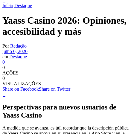
Início
Destaque
Yaass Casino 2026: Opiniones,
accesibilidad y más
Por
Redação
julho 6, 2026
em
Destaque
0
0
AÇÕES
0
VISUALIZAÇÕES
Share on Facebook
Share on Twitter
Perspectivas para nuevos usuarios de
Yaass Casino
A medida que se avanza, es útil recordar que la descripción pública
de Yaass Casino se apoya en su presencia en la App Store y en la