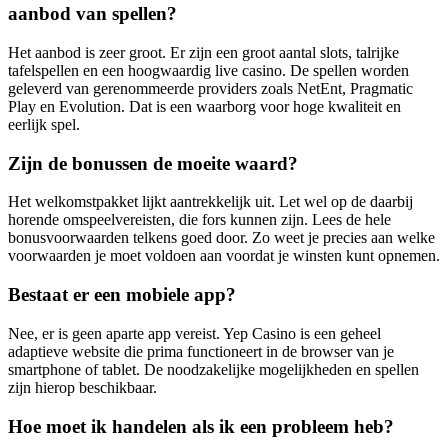
aanbod van spellen?
Het aanbod is zeer groot. Er zijn een groot aantal slots, talrijke
tafelspellen en een hoogwaardig live casino. De spellen worden
geleverd van gerenommeerde providers zoals NetEnt, Pragmatic
Play en Evolution. Dat is een waarborg voor hoge kwaliteit en
eerlijk spel.
Zijn de bonussen de moeite waard?
Het welkomstpakket lijkt aantrekkelijk uit. Let wel op de daarbij
horende omspeelvereisten, die fors kunnen zijn. Lees de hele
bonusvoorwaarden telkens goed door. Zo weet je precies aan welke
voorwaarden je moet voldoen aan voordat je winsten kunt opnemen.
Bestaat er een mobiele app?
Nee, er is geen aparte app vereist. Yep Casino is een geheel
adaptieve website die prima functioneert in de browser van je
smartphone of tablet. De noodzakelijke mogelijkheden en spellen
zijn hierop beschikbaar.
Hoe moet ik handelen als ik een probleem heb?