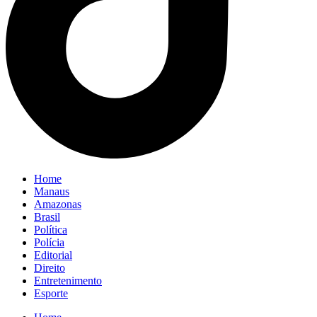
Home
Manaus
Amazonas
Brasil
Política
Polícia
Editorial
Direito
Entretenimento
Esporte