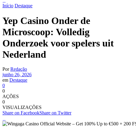
Início
Destaque
Yep Casino Onder de
Microscoop: Volledig
Onderzoek voor spelers uit
Nederland
Por
Redação
junho 26, 2026
em
Destaque
0
0
AÇÕES
0
VISUALIZAÇÕES
Share on Facebook
Share on Twitter