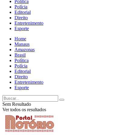
Política
Polícia
Editorial
Direito
Entretenimento
Esporte
Home
Manaus
Amazonas
Brasil
Política
Polícia
Editorial
Direito
Entretenimento
Esporte
Sem Resultado
Ver todos os resultados