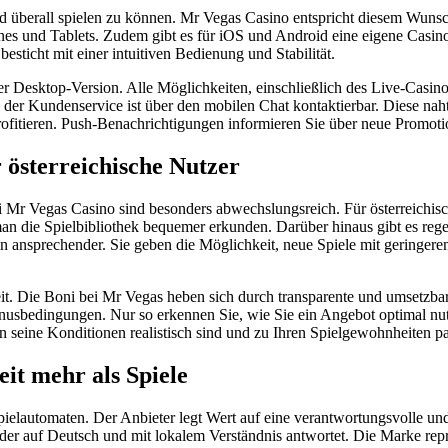
nd überall spielen zu können. Mr Vegas Casino entspricht diesem Wunsc
es und Tablets. Zudem gibt es für iOS und Android eine eigene Casino 
sticht mit einer intuitiven Bedienung und Stabilität.
er Desktop-Version. Alle Möglichkeiten, einschließlich des Live-Cas
der Kundenservice ist über den mobilen Chat kontaktierbar. Diese nahtlo
rofitieren. Push-Benachrichtigungen informieren Sie über neue Promot
 österreichische Nutzer
ei Mr Vegas Casino sind besonders abwechslungsreich. Für österreichis
an die Spielbibliothek bequemer erkunden. Darüber hinaus gibt es rege
ein ansprechender. Sie geben die Möglichkeit, neue Spiele mit geringer
keit. Die Boni bei Mr Vegas heben sich durch transparente und umsetz
Bonusbedingungen. Nur so erkennen Sie, wie Sie ein Angebot optimal nut
n seine Konditionen realistisch sind und zu Ihren Spielgewohnheiten pas
it mehr als Spiele
pielautomaten. Der Anbieter legt Wert auf eine verantwortungsvolle u
 der auf Deutsch und mit lokalem Verständnis antwortet. Die Marke repr