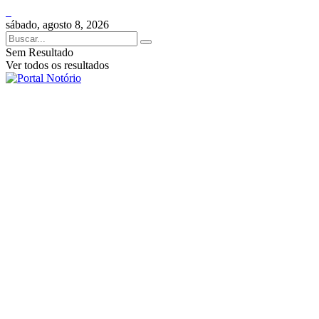
sábado, agosto 8, 2026
Sem Resultado
Ver todos os resultados