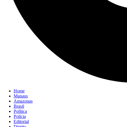
Home
Manaus
Amazonas
Brasil
Política
Polícia
Editorial
Direito