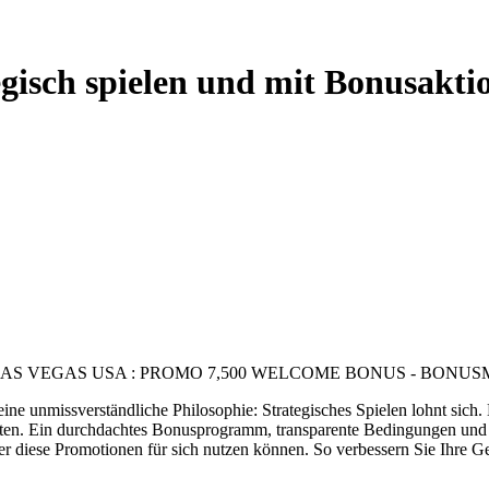
egisch spielen und mit Bonusakti
ine unmissverständliche Philosophie: Strategisches Spielen lohnt sich. D
en. Ein durchdachtes Bonusprogramm, transparente Bedingungen und ein 
ieler diese Promotionen für sich nutzen können. So verbessern Sie Ihre