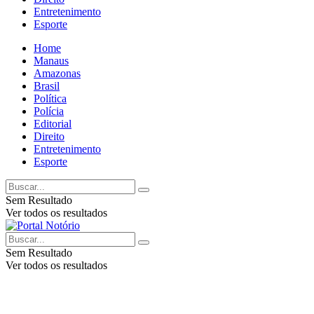
Entretenimento
Esporte
Home
Manaus
Amazonas
Brasil
Política
Polícia
Editorial
Direito
Entretenimento
Esporte
Sem Resultado
Ver todos os resultados
Sem Resultado
Ver todos os resultados