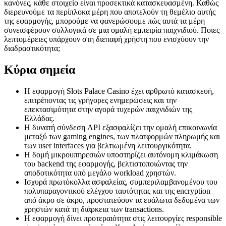
κανόνες, κάθε στοιχείο είναι προσεκτικά κατασκευασμένη. Καθώς
διερευνούμε τα περίπλοκα μέρη που αποτελούν τη θεμέλιο αυτής
της εφαρμογής, μπορούμε να φανερώσουμε πώς αυτά τα μέρη
συνεισφέρουν συλλογικά σε μια ομαλή εμπειρία παιχνιδιού. Ποιες
λεπτομέρειες υπάρχουν στη διεπαφή χρήστη που ενισχύουν την
διαδραστικότητα;
Κύρια σημεία
Η εφαρμογή Slots Palace Casino έχει αρθρωτό κατασκευή,
επιτρέποντας τις γρήγορες ενημερώσεις και την
επεκτασιμότητα στην αγορά τυχερών παιχνιδιών της
Ελλάδας.
Η δυνατή σύνδεση API εξασφαλίζει την ομαλή επικοινωνία
μεταξύ των gaming engines, των πλατφορμών πληρωμής και
των user interfaces για βελτιωμένη λειτουργικότητα.
Η δομή μικρουπηρεσιών υποστηρίζει αυτόνομη κλιμάκωση
του backend της εφαρμογής, βελτιστοποιώντας την
αποδοτικότητα υπό μεγάλο workload χρηστών.
Ισχυρά πρωτόκολλα ασφαλείας, συμπεριλαμβανομένου του
πολυπαραγοντικού ελέγχου ταυτότητας και της encryption
από άκρο σε άκρο, προστατεύουν τα ευάλωτα δεδομένα των
χρηστών κατά τη διάρκεια των transactions.
Η εφαρμογή δίνει προτεραιότητα στις λειτουργίες responsible