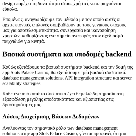
design παρέχει τη δυνατότητα στους χρήστες να περιηγούνται
εύκολα.
Επομένως, αναγνωρίζουμε τον μέθοδο με τον οποίο αυτές οι
αρχιτεκτονικές επιλογές συμβαδίζουν με τους γενικούς στόχους
μας για αποτελεσματικότητα, συνεργασία και ικανοποίηση
χρηστών, καθορίζοντας ένα σημείο αναφοράς στον σχεδιασμό
παιχνιδιών για κινητά.
Βασικά συστήματα και υποδομές backend
Καθώς εξετάζουμε τα βασικά συστήματα backend και την δομή της
app Slots Palace Casino, θα εξετάσουμε τρία βασικά συστατικά:
database management solutions, API integration structure και server
scalability strategies.
Κάθε ένα από αυτά τα συστατικά έχει θεμελιώδη σημασία στη
εξασφάλιση μεγάλης αποδοτικότητας και αξιοπιστίας στις
δραστηριότητές μας.
Λύσεις Διαχείρισης Βάσεων Δεδομένων
Αναλύοντας τον σημαντικό ρόλο των database management
solutions στην app Slots Palace Casino, γίνεται προφανές ότι μια