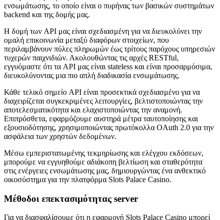
ενσωμάτωσης, το οποίο είναι ο πυρήνας των βασικών συστημάτων
backend και της δομής μας.
Η δομή των API μας είναι σχεδιασμένη για να διευκολύνει την
ομαλή επικοινωνία μεταξύ διαφόρων στοιχείων, που
περιλαμβάνουν πύλες πληρωμών έως τρίτους παρόχους υπηρεσιών
τυχερών παιχνιδιών. Ακολουθώντας τις αρχές RESTful,
εγγυόμαστε ότι τα API μας είναι stateless και είναι προσαρμόσιμα,
διευκολύνοντας μια πιο απλή διαδικασία ενσωμάτωσης.
Κάθε τελικό σημείο API είναι προσεκτικά σχεδιασμένο για να
διαχειρίζεται συγκεκριμένες λειτουργίες, βελτιστοποιώντας την
αποτελεσματικότητα και ελαχιστοποιώντας την αναμονή.
Επιπρόσθετα, εφαρμόζουμε αυστηρά μέτρα ταυτοποίησης και
εξουσιοδότησης, χρησιμοποιώντας πρωτόκολλα OAuth 2.0 για την
ασφάλεια των χρηστών δεδομένων.
Μέσω εμπεριστατωμένης τεκμηρίωσης και ελέγχου εκδόσεων,
μπορούμε να εγγυηθούμε αδιάκοπη βελτίωση και σταθερότητα
στις ενέργειες ενσωμάτωσης μας, δημιουργώντας ένα ανθεκτικό
οικοσύστημα για την πλατφόρμα Slots Palace Casino.
Μέθοδοι επεκτασιμότητας server
Για να διασφαλίσουμε ότι η εφαρμογή Slots Palace Casino μπορεί