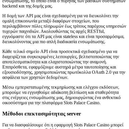
ενσωμάτωσης, το οποίο είναι ο πυρήνας των βασικών συστημάτων
backend και της δομής μας.
Η δομή των API μας είναι σχεδιασμένη για να διευκολύνει την
ομαλή επικοινωνία μεταξύ διαφόρων στοιχείων, που
περιλαμβάνουν πύλες πληρωμών έως τρίτους παρόχους υπηρεσιών
τυχερών παιχνιδιών. Ακολουθώντας τις αρχές RESTful,
εγγυόμαστε ότι τα API μας είναι stateless και είναι προσαρμόσιμα,
διευκολύνοντας μια πιο απλή διαδικασία ενσωμάτωσης.
Κάθε τελικό σημείο API είναι προσεκτικά σχεδιασμένο για να
διαχειρίζεται συγκεκριμένες λειτουργίες, βελτιστοποιώντας την
αποτελεσματικότητα και ελαχιστοποιώντας την αναμονή.
Επιπρόσθετα, εφαρμόζουμε αυστηρά μέτρα ταυτοποίησης και
εξουσιοδότησης, χρησιμοποιώντας πρωτόκολλα OAuth 2.0 για την
ασφάλεια των χρηστών δεδομένων.
Μέσω εμπεριστατωμένης τεκμηρίωσης και ελέγχου εκδόσεων,
μπορούμε να εγγυηθούμε αδιάκοπη βελτίωση και σταθερότητα
στις ενέργειες ενσωμάτωσης μας, δημιουργώντας ένα ανθεκτικό
οικοσύστημα για την πλατφόρμα Slots Palace Casino.
Μέθοδοι επεκτασιμότητας server
Για να διασφαλίσουμε ότι η εφαρμογή Slots Palace Casino μπορεί