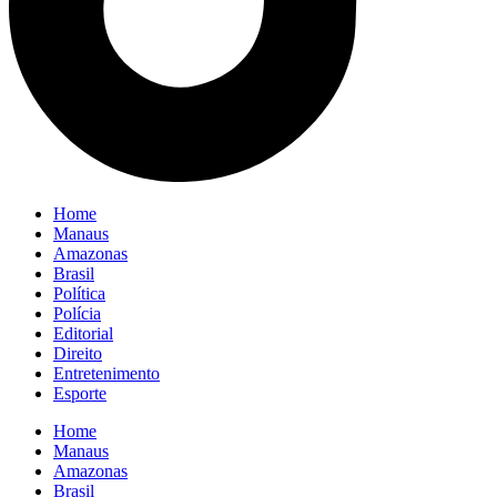
Home
Manaus
Amazonas
Brasil
Política
Polícia
Editorial
Direito
Entretenimento
Esporte
Home
Manaus
Amazonas
Brasil