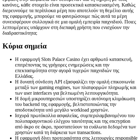
κανόνες, κάθε στοιχείο είναι προσεκτικά κατασκευασμένη. Καθώς
διερευνούμε τα περίπλοκα μέρη που αποτελούν τη θεμέλιο αυτής
της εφαρμογής, μπορούμε να φανερώσουμε πώς αυτά τα μέρη
συνεισφέρουν συλλογικά σε μια ομαλή εμπειρία παιχνιδιού. Ποιες
λεπτομέρειες υπάρχουν στη διεπαφή χρήστη που ενισχύουν την
διαδραστικότητα;
Κύρια σημεία
Η εφαρμογή Slots Palace Casino έχει αρθρωτό κατασκευή,
επιτρέποντας τις γρήγορες ενημερώσεις και την
επεκτασιμότητα στην αγορά τυχερών παιχνιδιών της
Ελλάδας.
Η δυνατή σύνδεση API εξασφαλίζει την ομαλή επικοινωνία
μεταξύ των gaming engines, των πλατφορμών πληρωμής και
των user interfaces για βελτιωμένη λειτουργικότητα.
Η δομή μικρουπηρεσιών υποστηρίζει αυτόνομη κλιμάκωση
του backend της εφαρμογής, βελτιστοποιώντας την
αποδοτικότητα υπό μεγάλο workload χρηστών.
Ισχυρά πρωτόκολλα ασφαλείας, συμπεριλαμβανομένου του
πολυπαραγοντικού ελέγχου ταυτότητας και της encryption
από άκρο σε άκρο, προστατεύουν τα ευάλωτα δεδομένα των
χρηστών κατά τη διάρκεια των transactions.
Η εφαρμογή δίνει προτεραιότητα στις λειτουργίες responsible