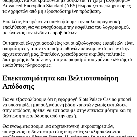
διαβιβάζονται και κρατούνται με ασφάλεια. Η χρήση αλγορίθμων
Advanced Encryption Standard (AES) θωρακίζει τις πληροφορίες
των χρηστών από μη εξουσιοδοτημένη πρόσβαση.
Επιπλέον, θα πρέπει να υιοθετήσουμε την πολυπαραγοντική
επαλήθευση για να ενισχύσουμε την ασφάλεια του λογαριασμού,
μειώνοντας τον κίνδυνο παραβιάσεων.
Οι τακτικοί έλεγχοι ασφαλείας και οι αξιολογήσεις ευπαθειών είναι
απαραίτητες για τον εντοπισμό πιθανών αδύναμων σημείων στην
αρχιτεκτονική μας. Επιπλέον, χρειαζόμαστε ακριβείς πολιτικές
διατήρησης δεδομένων για την περιορισμό του χρόνου έκθεσης σε
ευαίσθητες πληροφορίες.
Επεκτασιμότητα και Βελτιστοποίηση
Απόδοσης
Για να εξασφαλίσουμε ότι η εφαρμογή Slots Palace Casino μπορεί
να υποστηρίξει μια αυξανόμενη βάση χρηστών χωρίς εκπτώσεις
στην απόδοση, πρέπει να εστιάσουμε στην επεκτασιμότητα και τη
βελτίωση της απόδοσης από την αρχή.
Θα ενσωματώσουμε μια αρχιτεκτονική μικρουπηρεσιών,
παρέχοντας τη δυνατότητα στις υπηρεσίες να κλιμακώνονται