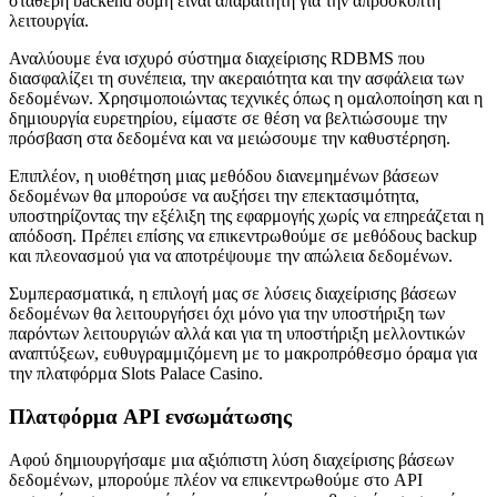
σταθερή backend δομή είναι απαραίτητη για την απρόσκοπτη
λειτουργία.
Αναλύουμε ένα ισχυρό σύστημα διαχείρισης RDBMS που
διασφαλίζει τη συνέπεια, την ακεραιότητα και την ασφάλεια των
δεδομένων. Χρησιμοποιώντας τεχνικές όπως η ομαλοποίηση και η
δημιουργία ευρετηρίου, είμαστε σε θέση να βελτιώσουμε την
πρόσβαση στα δεδομένα και να μειώσουμε την καθυστέρηση.
Επιπλέον, η υιοθέτηση μιας μεθόδου διανεμημένων βάσεων
δεδομένων θα μπορούσε να αυξήσει την επεκτασιμότητα,
υποστηρίζοντας την εξέλιξη της εφαρμογής χωρίς να επηρεάζεται η
απόδοση. Πρέπει επίσης να επικεντρωθούμε σε μεθόδους backup
και πλεονασμού για να αποτρέψουμε την απώλεια δεδομένων.
Συμπερασματικά, η επιλογή μας σε λύσεις διαχείρισης βάσεων
δεδομένων θα λειτουργήσει όχι μόνο για την υποστήριξη των
παρόντων λειτουργιών αλλά και για τη υποστήριξη μελλοντικών
αναπτύξεων, ευθυγραμμιζόμενη με το μακροπρόθεσμο όραμα για
την πλατφόρμα Slots Palace Casino.
Πλατφόρμα API ενσωμάτωσης
Αφού δημιουργήσαμε μια αξιόπιστη λύση διαχείρισης βάσεων
δεδομένων, μπορούμε πλέον να επικεντρωθούμε στο API