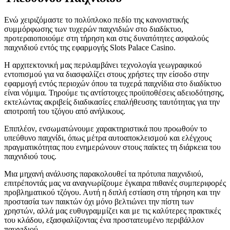
Ενώ χειριζόμαστε το πολύπλοκο πεδίο της κανονιστικής
συμμόρφωσης των τυχερών παιχνιδιών στο διαδίκτυο,
προτεραιοποιούμε στη τήρηση και στις δυνατότητες ασφαλούς
παιχνιδιού εντός της εφαρμογής Slots Palace Casino.
Η αρχιτεκτονική μας περιλαμβάνει τεχνολογία γεωγραφικού
εντοπισμού για να διασφαλίζει στους χρήστες την είσοδο στην
εφαρμογή εντός περιοχών όπου τα τυχερά παιχνίδια στο διαδίκτυο
είναι νόμιμα. Τηρούμε τις αντίστοιχες προϋποθέσεις αδειοδότησης,
εκτελώντας ακριβείς διαδικασίες επαλήθευσης ταυτότητας για την
αποτροπή του τζόγου από ανήλικους.
Επιπλέον, ενσωματώνουμε χαρακτηριστικά που προωθούν το
υπεύθυνο παιχνίδι, όπως μέτρα αυτοαποκλεισμού και ελέγχους
πραγματικότητας που ενημερώνουν στους παίκτες τη διάρκεια του
παιχνιδιού τους.
Μια μηχανή ανάλυσης παρακολουθεί τα πρότυπα παιχνιδιού,
επιτρέποντάς μας να αναγνωρίζουμε έγκαιρα πιθανές συμπεριφορές
προβληματικού τζόγου. Αυτή η διπλή εστίαση στη τήρηση και την
προστασία των παικτών όχι μόνο βελτιώνει την πίστη των
χρηστών, αλλά μας ευθυγραμμίζει και με τις καλύτερες πρακτικές
του κλάδου, εξασφαλίζοντας ένα προστατευμένο περιβάλλον
παιχνιδιού.