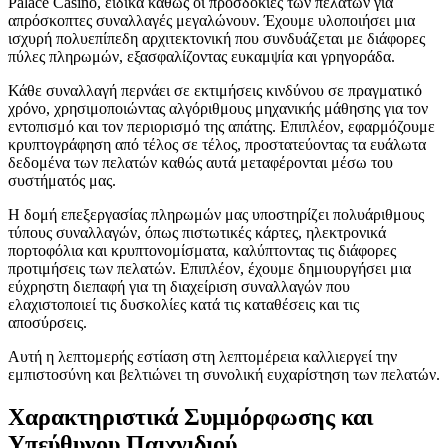
Palace Casino, ειδικά καθώς οι προσδοκίες των πελατών για
απρόσκοπτες συναλλαγές μεγαλώνουν. Έχουμε υλοποιήσει μια
ισχυρή πολυεπίπεδη αρχιτεκτονική που συνδυάζεται με διάφορες
πύλες πληρωμών, εξασφαλίζοντας ευκαμψία και γρηγοράδα.
Κάθε συναλλαγή περνάει σε εκτιμήσεις κινδύνου σε πραγματικό
χρόνο, χρησιμοποιώντας αλγόριθμους μηχανικής μάθησης για τον
εντοπισμό και τον περιορισμό της απάτης. Επιπλέον, εφαρμόζουμε
κρυπτογράφηση από τέλος σε τέλος, προστατεύοντας τα ευάλωτα
δεδομένα των πελατών καθώς αυτά μεταφέρονται μέσω του
συστήματός μας.
Η δομή επεξεργασίας πληρωμών μας υποστηρίζει πολυάριθμους
τύπους συναλλαγών, όπως πιστωτικές κάρτες, ηλεκτρονικά
πορτοφόλια και κρυπτονομίσματα, καλύπτοντας τις διάφορες
προτιμήσεις των πελατών. Επιπλέον, έχουμε δημιουργήσει μια
εύχρηστη διεπαφή για τη διαχείριση συναλλαγών που
ελαχιστοποιεί τις δυσκολίες κατά τις καταθέσεις και τις
αποσύρσεις.
Αυτή η λεπτομερής εστίαση στη λεπτομέρεια καλλιεργεί την
εμπιστοσύνη και βελτιώνει τη συνολική ευχαρίστηση των πελατών.
Χαρακτηριστικά Συμμόρφωσης και
Υπεύθυνου Παιχνιδιού