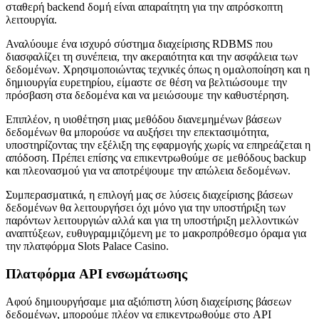
σταθερή backend δομή είναι απαραίτητη για την απρόσκοπτη
λειτουργία.
Αναλύουμε ένα ισχυρό σύστημα διαχείρισης RDBMS που
διασφαλίζει τη συνέπεια, την ακεραιότητα και την ασφάλεια των
δεδομένων. Χρησιμοποιώντας τεχνικές όπως η ομαλοποίηση και η
δημιουργία ευρετηρίου, είμαστε σε θέση να βελτιώσουμε την
πρόσβαση στα δεδομένα και να μειώσουμε την καθυστέρηση.
Επιπλέον, η υιοθέτηση μιας μεθόδου διανεμημένων βάσεων
δεδομένων θα μπορούσε να αυξήσει την επεκτασιμότητα,
υποστηρίζοντας την εξέλιξη της εφαρμογής χωρίς να επηρεάζεται η
απόδοση. Πρέπει επίσης να επικεντρωθούμε σε μεθόδους backup
και πλεονασμού για να αποτρέψουμε την απώλεια δεδομένων.
Συμπερασματικά, η επιλογή μας σε λύσεις διαχείρισης βάσεων
δεδομένων θα λειτουργήσει όχι μόνο για την υποστήριξη των
παρόντων λειτουργιών αλλά και για τη υποστήριξη μελλοντικών
αναπτύξεων, ευθυγραμμιζόμενη με το μακροπρόθεσμο όραμα για
την πλατφόρμα Slots Palace Casino.
Πλατφόρμα API ενσωμάτωσης
Αφού δημιουργήσαμε μια αξιόπιστη λύση διαχείρισης βάσεων
δεδομένων, μπορούμε πλέον να επικεντρωθούμε στο API