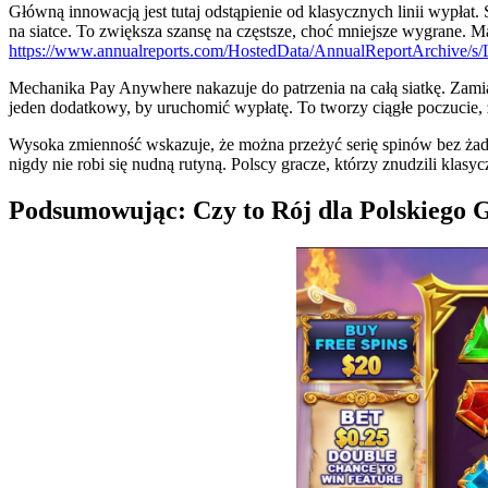
Główną innowacją jest tutaj odstąpienie od klasycznych linii wypła
na siatce. To zwiększa szansę na częstsze, choć mniejsze wygrane.
https://www.annualreports.com/HostedData/AnnualReportArchive/
Mechanika Pay Anywhere nakazuje do patrzenia na całą siatkę. Zamias
jeden dodatkowy, by uruchomić wypłatę. To tworzy ciągłe poczucie, 
Wysoka zmienność wskazuje, że można przeżyć serię spinów bez żadn
nigdy nie robi się nudną rutyną. Polscy gracze, którzy znudzili kla
Podsumowując: Czy to Rój dla Polskiego 