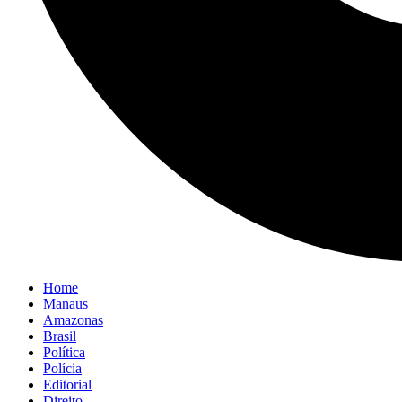
Home
Manaus
Amazonas
Brasil
Política
Polícia
Editorial
Direito