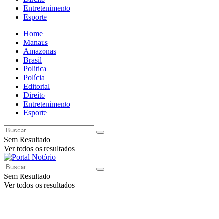
Entretenimento
Esporte
Home
Manaus
Amazonas
Brasil
Política
Polícia
Editorial
Direito
Entretenimento
Esporte
Sem Resultado
Ver todos os resultados
Sem Resultado
Ver todos os resultados