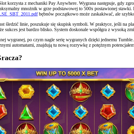
t. Slot korzysta z mechaniki Pay Anywhere. Wygrana następuje, gdy zg
 Maksymalny mnożnik w grze podstawowej to 500x postawionej stawki. 
s/LSE_SBT_2011.pdf
bębnów początkowo może zaskakiwać, ale szybko 
t śledzić linie, poszukuje się skupisk symboli. W praktyce, jeśli na 
że sukces jest bardzo blisko. System doskonale współgra z wysoką zmi
ej wygranej, po czym nagle serię wygranych dzięki jednemu Tumble. T
sycznymi automatami, znajdują tu nową rozrywkę z potężnym potencjałe
Gracza?