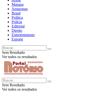
Home
Manaus
Amazonas
Brasil
Política
Polícia
Editorial
Direito
Entretenimento
Esporte
Sem Resultado
Ver todos os resultados
Sem Resultado
Ver todos os resultados