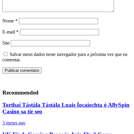
Nome
*
E-mail
*
Site
Salvar meus dados neste navegador para a próxima vez que eu
comentar.
Recommended
Torthaí Tástála Tástála Luais Íocaíochta ó AllySpin
Casino sa tír seo
3 meses ago