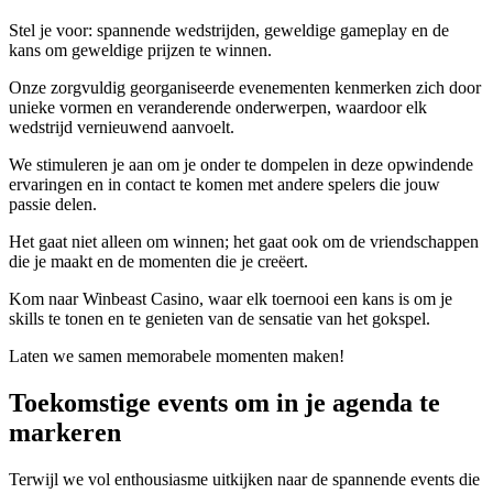
Stel je voor: spannende wedstrijden, geweldige gameplay en de
kans om geweldige prijzen te winnen.
Onze zorgvuldig georganiseerde evenementen kenmerken zich door
unieke vormen en veranderende onderwerpen, waardoor elk
wedstrijd vernieuwend aanvoelt.
We stimuleren je aan om je onder te dompelen in deze opwindende
ervaringen en in contact te komen met andere spelers die jouw
passie delen.
Het gaat niet alleen om winnen; het gaat ook om de vriendschappen
die je maakt en de momenten die je creëert.
Kom naar Winbeast Casino, waar elk toernooi een kans is om je
skills te tonen en te genieten van de sensatie van het gokspel.
Laten we samen memorabele momenten maken!
Toekomstige events om in je agenda te
markeren
Terwijl we vol enthousiasme uitkijken naar de spannende events die