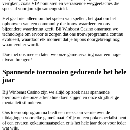
verrijken, zoals VIP-bonussen en verrassende weggeefacties die
speciaal voor jou zijn samengesteld.
Het gaat niet alleen om het spelen van spellen; het gaat om het
opbouwen van een community die trouw waardeert en ons
bijzondere waardering geeft. Bij Winbeast Casino omarmen we
technologie om ervoor te zorgen dat ons trouwprogramma continu
evolueert, waardoor elk moment dat je bij ons doorgebrengt nog
waardevoller wordt.
Doe met ons mee en laten we onze game-ervaring naar een hoger
niveau brengen!
Spannende toernooien gedurende het hele
jaar
Bij Winbeast Casino zijn we altijd op zoek naar spannende
toernooien die onze adrenaline doen stijgen en onze strijdlustige
mentaliteit stimuleren.
Ons toernooiprogramma biedt een reeks aan vernieuwende
uitdagingen voor elke gamefanaat. Of je nu een pokerspecialist bent
of een ervaren gokautomaatspeler, er is het hele jaar door voor ieder
wat wils.