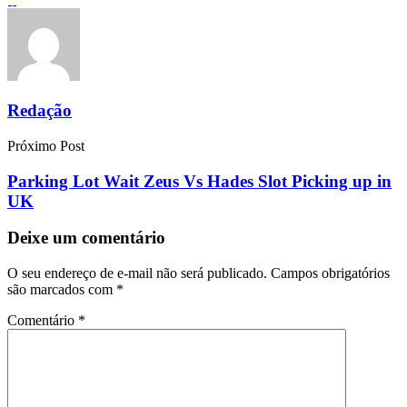
Redação
Próximo Post
Parking Lot Wait Zeus Vs Hades Slot Picking up in
UK
Deixe um comentário
O seu endereço de e-mail não será publicado.
Campos obrigatórios
são marcados com
*
Comentário
*