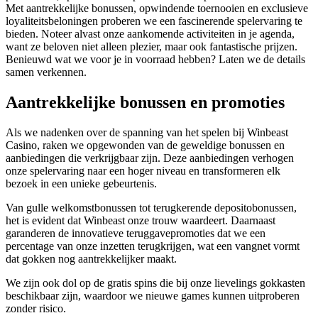
Met aantrekkelijke bonussen, opwindende toernooien en exclusieve
loyaliteitsbeloningen proberen we een fascinerende spelervaring te
bieden. Noteer alvast onze aankomende activiteiten in je agenda,
want ze beloven niet alleen plezier, maar ook fantastische prijzen.
Benieuwd wat we voor je in voorraad hebben? Laten we de details
samen verkennen.
Aantrekkelijke bonussen en promoties
Als we nadenken over de spanning van het spelen bij Winbeast
Casino, raken we opgewonden van de geweldige bonussen en
aanbiedingen die verkrijgbaar zijn. Deze aanbiedingen verhogen
onze spelervaring naar een hoger niveau en transformeren elk
bezoek in een unieke gebeurtenis.
Van gulle welkomstbonussen tot terugkerende depositobonussen,
het is evident dat Winbeast onze trouw waardeert. Daarnaast
garanderen de innovatieve teruggavepromoties dat we een
percentage van onze inzetten terugkrijgen, wat een vangnet vormt
dat gokken nog aantrekkelijker maakt.
We zijn ook dol op de gratis spins die bij onze lievelings gokkasten
beschikbaar zijn, waardoor we nieuwe games kunnen uitproberen
zonder risico.