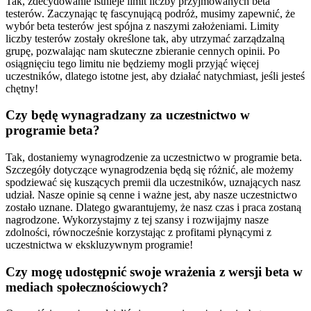
Tak, zdecydowanie istnieje limit liczby przyjmowanych beta
testerów. Zaczynając tę fascynującą podróż, musimy zapewnić, że
wybór beta testerów jest spójna z naszymi założeniami. Limity
liczby testerów zostały określone tak, aby utrzymać zarządzalną
grupę, pozwalając nam skuteczne zbieranie cennych opinii. Po
osiągnięciu tego limitu nie będziemy mogli przyjąć więcej
uczestników, dlatego istotne jest, aby działać natychmiast, jeśli jesteś
chętny!
Czy będę wynagradzany za uczestnictwo w
programie beta?
Tak, dostaniemy wynagrodzenie za uczestnictwo w programie beta.
Szczegóły dotyczące wynagrodzenia będą się różnić, ale możemy
spodziewać się kuszących premii dla uczestników, uznających nasz
udział. Nasze opinie są cenne i ważne jest, aby nasze uczestnictwo
zostało uznane. Dlatego gwarantujemy, że nasz czas i praca zostaną
nagrodzone. Wykorzystajmy z tej szansy i rozwijajmy nasze
zdolności, równocześnie korzystając z profitami płynącymi z
uczestnictwa w ekskluzywnym programie!
Czy mogę udostępnić swoje wrażenia z wersji beta w
mediach społecznościowych?