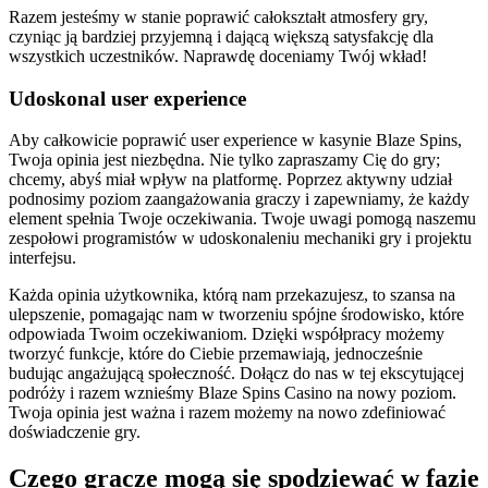
Razem jesteśmy w stanie poprawić całokształt atmosfery gry,
czyniąc ją bardziej przyjemną i dającą większą satysfakcję dla
wszystkich uczestników. Naprawdę doceniamy Twój wkład!
Udoskonal user experience
Aby całkowicie poprawić user experience w kasynie Blaze Spins,
Twoja opinia jest niezbędna. Nie tylko zapraszamy Cię do gry;
chcemy, abyś miał wpływ na platformę. Poprzez aktywny udział
podnosimy poziom zaangażowania graczy i zapewniamy, że każdy
element spełnia Twoje oczekiwania. Twoje uwagi pomogą naszemu
zespołowi programistów w udoskonaleniu mechaniki gry i projektu
interfejsu.
Każda opinia użytkownika, którą nam przekazujesz, to szansa na
ulepszenie, pomagając nam w tworzeniu spójne środowisko, które
odpowiada Twoim oczekiwaniom. Dzięki współpracy możemy
tworzyć funkcje, które do Ciebie przemawiają, jednocześnie
budując angażującą społeczność. Dołącz do nas w tej ekscytującej
podróży i razem wznieśmy Blaze Spins Casino na nowy poziom.
Twoja opinia jest ważna i razem możemy na nowo zdefiniować
doświadczenie gry.
Czego gracze mogą się spodziewać w fazie