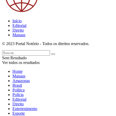
Início
Editorial
Direito
Manaus
© 2023 Portal Notório - Todos os direitos reservados.
Sem Resultado
Ver todos os resultados
Home
Manaus
Amazonas
Brasil
Política
Polícia
Editorial
Direito
Entretenimento
Esporte