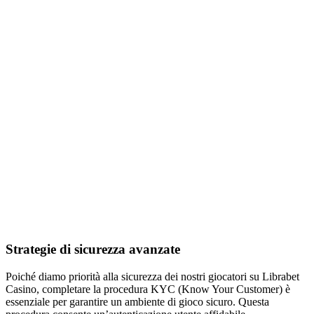
Strategie di sicurezza avanzate
Poiché diamo priorità alla sicurezza dei nostri giocatori su Librabet
Casino, completare la procedura KYC (Know Your Customer) è
essenziale per garantire un ambiente di gioco sicuro. Questa