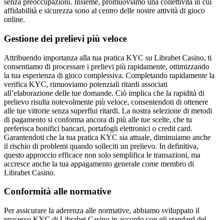
senza preoccupazioni. Insieme, promuoviamo una collettività in cui
affidabilità e sicurezza sono al centro delle nostre attività di gioco
online.
Gestione dei prelievi più veloce
Attribuendo importanza alla tua pratica KYC su Librabet Casino, ti
consentiamo di processare i prelievi più rapidamente, ottimizzando
la tua esperienza di gioco complessiva. Completando rapidamente la
verifica KYC, rimuoviamo potenziali ritardi associati
all’elaborazione delle tue domande. Ciò implica che la rapidità di
prelievo risulta notevolmente più veloce, consentendoti di ottenere
alle tue vittorie senza superflui ritardi. La nostra selezione di metodi
di pagamento si conforma ancora di più alle tue scelte, che tu
preferisca bonifici bancari, portafogli elettronici o credit card.
Garantendoti che la tua pratica KYC sia attuale, diminuiamo anche
il rischio di problemi quando solleciti un prelievo. In definitiva,
questo approccio efficace non solo semplifica le transazioni, ma
accresce anche la tua appagamento generale come membro di
Librabet Casino.
Conformità alle normative
Per assicurare la aderenza alle normative, abbiamo sviluppato il
processo KYC di Librabet Casino in accordo con gli standard del