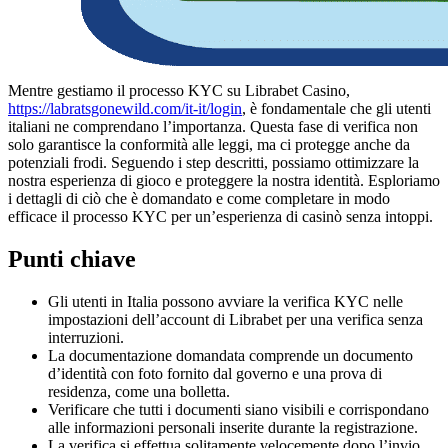
Mentre gestiamo il processo KYC su Librabet Casino,
https://labratsgonewild.com/it-it/login
, è fondamentale che gli utenti
italiani ne comprendano l’importanza. Questa fase di verifica non
solo garantisce la conformità alle leggi, ma ci protegge anche da
potenziali frodi. Seguendo i step descritti, possiamo ottimizzare la
nostra esperienza di gioco e proteggere la nostra identità. Esploriamo
i dettagli di ciò che è domandato e come completare in modo
efficace il processo KYC per un’esperienza di casinò senza intoppi.
Punti chiave
Gli utenti in Italia possono avviare la verifica KYC nelle
impostazioni dell’account di Librabet per una verifica senza
interruzioni.
La documentazione domandata comprende un documento
d’identità con foto fornito dal governo e una prova di
residenza, come una bolletta.
Verificare che tutti i documenti siano visibili e corrispondano
alle informazioni personali inserite durante la registrazione.
La verifica si effettua solitamente velocemente dopo l’invio