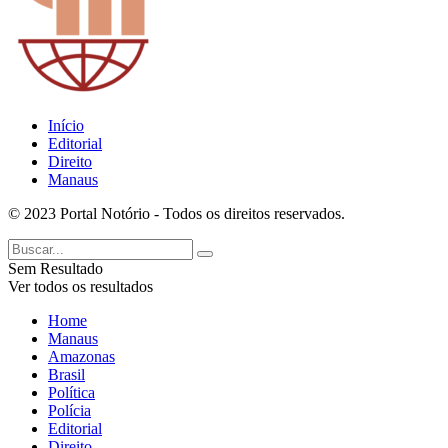
Início
Editorial
Direito
Manaus
© 2023 Portal Notório - Todos os direitos reservados.
Sem Resultado
Ver todos os resultados
Home
Manaus
Amazonas
Brasil
Política
Polícia
Editorial
Direito