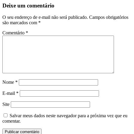
Deixe um comentário
O seu endereço de e-mail não será publicado.
Campos obrigatórios
são marcados com
*
Comentário
*
Nome
*
E-mail
*
Site
Salvar meus dados neste navegador para a próxima vez que eu
comentar.