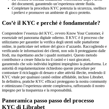
dei documenti, garantendo un’esperienza utente fluida.
Completare la procedura KYC potenzia la sicurezza, snellisce
i prelievi e promuove un ambiente di gioco protetto.
Cos’è il KYC e perché è fondamentale?
Comprendere l’essenza del KYC, ovvero Know Your Customer, è
essenziale nel panorama digitale odierno. Il KYC è il processo che
utilizziamo per garantire la verifica degli utenti sulle piattaforme
online, in particolare nel settore del gioco d’azzardo. Raccogliendo e
verificando le informazioni dei clienti, non solo li proteggiamo dalle
frodi, ma rispettiamo anche i quadri normativi. Questo metodo
contribuisce a creare fiducia tra il casinò e i suoi giocatori,
garantendo che solo individui legittimi impieghino la piattaforma. Le
autorità di regolamentazione richiedono queste procedure per
contrastare il riciclaggio di denaro e altre attività illecite, rendendo il
KYC vitale per qualsiasi casinò online affidabile, incluso Librabet.
In definitiva, pratiche KYC efficaci proteggono la nostra community
e ottimizzano l’esperienza utente complessiva, rafforzando il nostro
impegno per la trasparenza e la responsabilità.
Panoramica passo passo del processo
KYC di Librabet