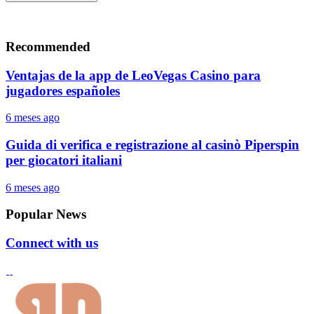
Recommended
Ventajas de la app de LeoVegas Casino para
jugadores españoles
6 meses ago
Guida di verifica e registrazione al casinò Piperspin
per giocatori italiani
6 meses ago
Popular News
Connect with us