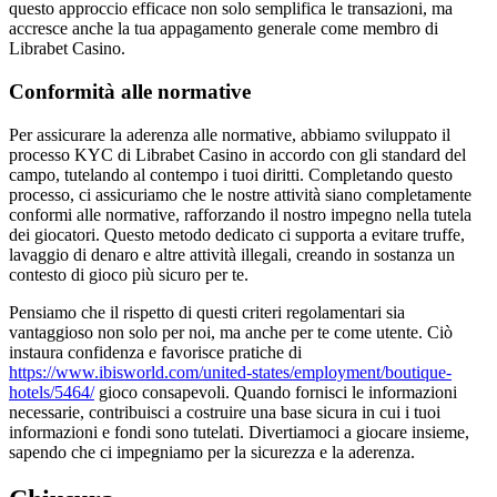
questo approccio efficace non solo semplifica le transazioni, ma
accresce anche la tua appagamento generale come membro di
Librabet Casino.
Conformità alle normative
Per assicurare la aderenza alle normative, abbiamo sviluppato il
processo KYC di Librabet Casino in accordo con gli standard del
campo, tutelando al contempo i tuoi diritti. Completando questo
processo, ci assicuriamo che le nostre attività siano completamente
conformi alle normative, rafforzando il nostro impegno nella tutela
dei giocatori. Questo metodo dedicato ci supporta a evitare truffe,
lavaggio di denaro e altre attività illegali, creando in sostanza un
contesto di gioco più sicuro per te.
Pensiamo che il rispetto di questi criteri regolamentari sia
vantaggioso non solo per noi, ma anche per te come utente. Ciò
instaura confidenza e favorisce pratiche di
https://www.ibisworld.com/united-states/employment/boutique-
hotels/5464/
gioco consapevoli. Quando fornisci le informazioni
necessarie, contribuisci a costruire una base sicura in cui i tuoi
informazioni e fondi sono tutelati. Divertiamoci a giocare insieme,
sapendo che ci impegniamo per la sicurezza e la aderenza.