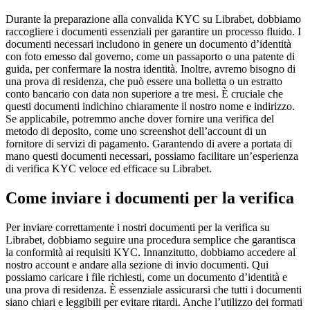
Durante la preparazione alla convalida KYC su Librabet, dobbiamo
raccogliere i documenti essenziali per garantire un processo fluido. I
documenti necessari includono in genere un documento d’identità
con foto emesso dal governo, come un passaporto o una patente di
guida, per confermare la nostra identità. Inoltre, avremo bisogno di
una prova di residenza, che può essere una bolletta o un estratto
conto bancario con data non superiore a tre mesi. È cruciale che
questi documenti indichino chiaramente il nostro nome e indirizzo.
Se applicabile, potremmo anche dover fornire una verifica del
metodo di deposito, come uno screenshot dell’account di un
fornitore di servizi di pagamento. Garantendo di avere a portata di
mano questi documenti necessari, possiamo facilitare un’esperienza
di verifica KYC veloce ed efficace su Librabet.
Come inviare i documenti per la verifica
Per inviare correttamente i nostri documenti per la verifica su
Librabet, dobbiamo seguire una procedura semplice che garantisca
la conformità ai requisiti KYC. Innanzitutto, dobbiamo accedere al
nostro account e andare alla sezione di invio documenti. Qui
possiamo caricare i file richiesti, come un documento d’identità e
una prova di residenza. È essenziale assicurarsi che tutti i documenti
siano chiari e leggibili per evitare ritardi. Anche l’utilizzo dei formati