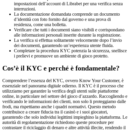
impostazioni dell’account di Librabet per una verifica senza
interruzioni.
La documentazione domandata comprende un documento
d’identità con foto fornito dal governo e una prova di
residenza, come una bolletta.
Verificare che tutti i documenti siano visibili e corrispondano
alle informazioni personali inserite durante la registrazione.
La verifica si effettua solitamente velocemente dopo l’invio
dei documenti, garantendo un’esperienza utente fluida.
Completare la procedura KYC potenzia la sicurezza, snellisce
i prelievi e promuove un ambiente di gioco protetto.
Cos’è il KYC e perché è fondamentale?
Comprendere l’essenza del KYC, ovvero Know Your Customer, è
essenziale nel panorama digitale odierno. Il KYC è il processo che
utilizziamo per garantire la verifica degli utenti sulle piattaforme
online, in particolare nel settore del gioco d’azzardo. Raccogliendo e
verificando le informazioni dei clienti, non solo li proteggiamo dalle
frodi, ma rispettiamo anche i quadri normativi. Questo metodo
contribuisce a creare fiducia tra il casinò e i suoi giocatori,
garantendo che solo individui legittimi impieghino la piattaforma. Le
autorità di regolamentazione richiedono queste procedure per
contrastare il riciclaggio di denaro e altre attività illecite, rendendo il