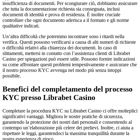
insufficienza di documenti. Per scongiurare ciò, dobbiamo assicurare
che tutta la documentazione richiesta sia consegnata, inclusi
documenti di identità e prova di residenza. È inoltre cruciale
controllare che ogni documento aderisca a il formato e gli norme
qualitative indicati.
Un’altra difficoltà che potremmo incontrare sono i ritardi nella
verifica. Questi possono verificarsi a causa di alti numeri di richieste
o difficoltà relativi alla chiarezza dei documenti. In caso di
slittamenti, mettersi in contatto con l’assistenza clienti di Librabet
Casino per spiegazioni può essere utile. Possono fornire indicazioni
su come affrontare questi problemi tempestivamente e assicurare che
il nostro processo KYC avvenga nel modo più senza intoppi
possibile.
Benefici del completamento del processo
KYC presso Librabet Casino
Completare la procedura KYC su Librabet Casino ci offre molteplici
significativi vantaggi. Migliora le nostre pratiche di sicurezza,
garantendo la protezione dei nostri dati personali e consentendo al
contempo un’elaborazione più celere dei prelievi. Inoltre, ci aiuta a
rispettare le leggi, garantendoci la massima tranquillità durante la
nostra esperienza di gioco.