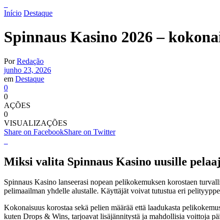
Início
Destaque
Spinnaus Kasino 2026 – kokonai
Por
Redação
junho 23, 2026
em
Destaque
0
0
AÇÕES
0
VISUALIZAÇÕES
Share on Facebook
Share on Twitter
Miksi valita Spinnaus Kasino uusille pelaaj
Spinnaus Kasino lanseerasi nopean pelikokemuksen korostaen turvallisu
pelimaailman yhdelle alustalle. Käyttäjät voivat tutustua eri pelityyppe
Kokonaisuus korostaa sekä pelien määrää että laadukasta pelikokemusta:
kuten Drops & Wins, tarjoavat lisäjännitystä ja mahdollisia voittoja pä