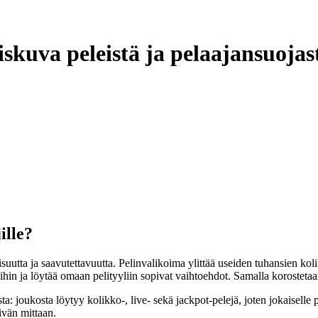
skuva peleistä ja pelaajansuojas
ille?
utta ja saavutettavuutta. Pelinvalikoima ylittää useiden tuhansien koli
ihin ja löytää omaan pelityyliin sopivat vaihtoehdot. Samalla korostetaan,
 joukosta löytyy kolikko-, live- sekä jackpot-pelejä, joten jokaiselle p
ivän mittaan.