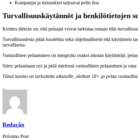
Kampanjat ja turnaukset tarjoavat pelin iloa
Turvallisuuskäytännöt ja henkilötietojen s
Kenties tärkein on, että pelaajat voivat tarkistaa omaan tilin turvallisu
Turvallisuudesta pitää huolehtia sekä ohjelmallisesti että käytännön t
turvallisena.
Vastuullinen pelaaminen on integroitu osaksi alustan käytäntöjä: pelaaj
Siirry pelaamaan nyt ja pidä mielessä vastuullinen pelaaminen ja oma b
Tämä kasino on tarkoitettu aikuisille, olethan 18+ ja pelaa vastuullise
Redação
Próximo Post