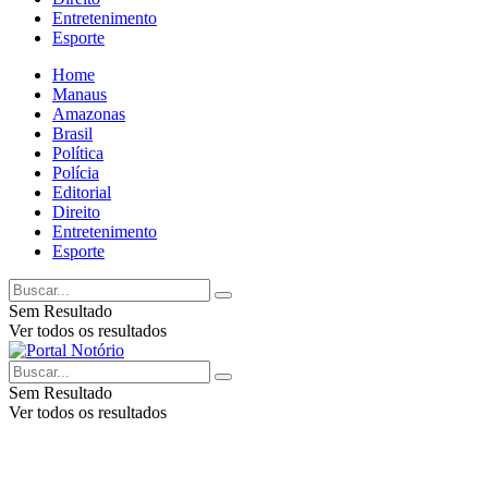
Entretenimento
Esporte
Home
Manaus
Amazonas
Brasil
Política
Polícia
Editorial
Direito
Entretenimento
Esporte
Sem Resultado
Ver todos os resultados
Sem Resultado
Ver todos os resultados