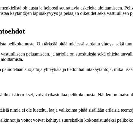
enkielistä ohjausta ja helposti seurattavia askeleita aloittamiseen. Peli
ahvistaa käytäntöjen läpinäkyvyys ja pelaajan oikeudet sekä vastuullis
htoehdot
sta pelikokemusta. On tärkeää pitää mielessä suojattu yhteys, sekä tunni
vastuulliseen pelaamiseen, ja tarjolla on suosituksia sekä ohjeita turv
aloittamista.
 painotetaan suojattuja yhteyksiä ja tiedonhallintakäytäntöjä, mikä lisää 
 sekä ilmaiskierrokset, voivat rikastuttaa pelikokemusta. Näiden ominai
täisiä nimiä ei ole lueteltu, laaja valikoima pitää sisällään erilaisia teem
lkinnot ja voitot voivat kehittyä suureksikin kokonaisuudeksi peliko