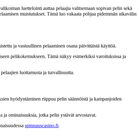
valikoiman luettelointi auttaa pelaajia valitsemaan sopivan pelin sekä
en pelaamisen muistutukset. Tämä luo vakaata pohjaa pidemmän aikavälin
stettu ja vastuullinen pelaaminen osana päivittäistä käyttöä.
alliseen pelikokemukseen. Tämä näkyy esimerkiksi varoituksissa ja
pelaajien luottamusta ja turvallisuutta.
suuksien hyödyntäminen riippuu pelin säännöistä ja kampanjoiden
oja ja ominaisuuksia, jotka pelin ystävät arvostavat.
konaisuudessa
spinnauscasino.fi
.