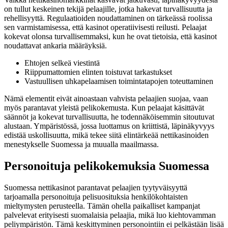
on tullut keskeinen tekijä pelaajille, jotka hakevat turvallisuutta ja
rehellisyyttä. Regulaatioiden noudattaminen on tärkeässä roolissa
sen varmistamisessa, että kasinot operatiivisesti reilusti. Pelaajat
kokevat olonsa turvallisemmaksi, kun he ovat tietoisia, että kasinot
noudattavat ankaria määräyksiä.
Ehtojen selkeä viestintä
Riippumattomien elinten toistuvat tarkastukset
Vastuullisen uhkapelaamisen toimintatapojen toteuttaminen
Nämä elementit eivät ainoastaan vahvista pelaajien suojaa, vaan
myös parantavat yleistä pelikokemusta. Kun pelaajat käsittävät
säännöt ja kokevat turvallisuutta, he todennäköisemmin sitoutuvat
alustaan. Ympäristössä, jossa luottamus on kriittistä, läpinäkyvyys
edistää uskollisuutta, mikä tekee siitä elintärkeää nettikasinoiden
menestykselle Suomessa ja muualla maailmassa.
Personoituja pelikokemuksia Suomessa
Suomessa nettikasinot parantavat pelaajien tyytyväisyyttä
tarjoamalla personoituja pelisuosituksia henkilökohtaisten
mieltymysten perusteella. Tämän ohella paikalliset kampanjat
palvelevat erityisesti suomalaisia pelaajia, mikä luo kiehtovamman
peliympäristön. Tämä keskittyminen personointiin ei pelkästään lisää