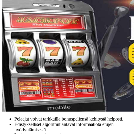
pelata. Tehokkaiden sitoutumisstrategioiden avulla kasino on
onnistuneesti luonut aktiivisempaa peliyhteisöä. Pelaajat tulevat
takaisin todennäköisemmin ja osallistuvat johdonmukaisesti, mikä
vahvistaa pelaajien pysyvyyttä. Mahdollisuus tarkkailla bonuksia ei
ainoastaan kasvata odotuksia, vaan myös lujittaa käyttäjien
lojaalisuutta. Lisäksi Azurslot kehittää jatkuvasti lähestymistapaansa
ottamalla huomioon pelaajien mieltymykset ja kommentit, mikä
tarjoaa persoonallisemman kokemuksen. Tämä sitoutuminen
pelaajien käyttäytymisen ymmärtämiseen vahvistaa lopulta heidän
yleistä sitoutumistaan, mikä takaa, että Azurslot on edelleen yksi
suomalaisten pelaajien ensisijainen valinta.
Helppokäyttöinen käyttöliittymä:
Kehittää pelaajakokemusta
Käyttäjäystävällinen käyttöliittymä on olennainen osa
pelaajakokemuksen kehittämistä nettikasinoilla, kuten Azurslotilla.
Intuitiivisen liikkumisen ansiosta pelaajat voivat helposti löytää
suosikkipelinsä ja käyttää tärkeitä toimintoja ilman turhautumista.
Selkeästi organisoitu ulkoasu antaa käyttäjille mahdollisuuden
vaihtaa nopeasti luokkien välillä, mikä varmistaa, etteivät he haaskaa
aikaa tarjousten, etujen tai tukipalveluiden hakemiseen. Lisäksi
suunnittelun estetiikalla on keskeinen rooli viihtyisän ympäristön
luomisessa pelaajille. Azurslotin visuaalisesti miellyttävä kuvitus ja