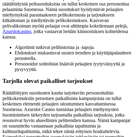
nettikasinomarkkinoilla, vaan mahdollistaa myös yksilölliset
pelikokemukset. Kun pelaajat käyttävät näitä tietoja, he voivat
hyödyntää parhaalla mahdollisella tavalla saatavilla olevia
kannustimia, mikä tekee Azurslotista suositun nettipelaamisen
kohteen Suomessa.