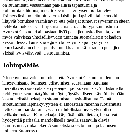
Connect with us
Início
Editorial
Direito
Manaus
© 2023 Portal Notório - Todos os direitos reservados.
Sem Resultado
Ver todos os resultados
Home