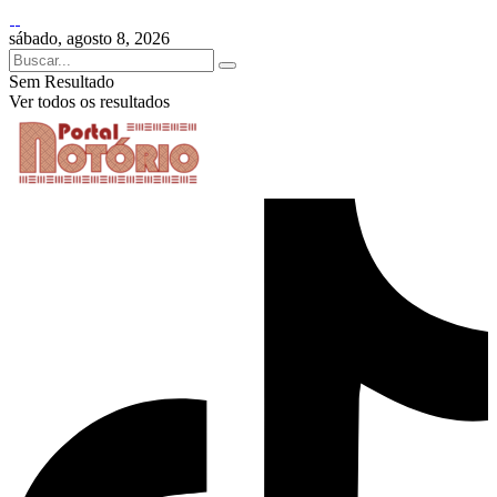
sábado, agosto 8, 2026
Sem Resultado
Ver todos os resultados