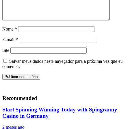
© 2023 Portal Notório - Todos os direitos reservados.